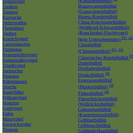
(Kastanienbülbül)
Seglervögel
Braunwangenbülbül
Turakos
(Grauwangenbülbül)
Trappen
Burma-Rotohrbülbül
Kuckucke
China-Rotschnabelbülbül
Stelzenrallen
(Weißkopf-Schwarzbülbül)
Flughühner
(Rotschnabel-Fluchtvogel)
Tauben
EU ,n
Kranichvögel
(kein Unterartenstatus)
Lappentaucher
Chinabülbül
Flamingos
EU ,AS
(Chinesenbülbül)
Regenpfeifervögel
E
Chinesischer Rotohrbülbül
Sonnenrallenvögel
Dotterbülbül
Tropikvögel
Dreifarbenbülbül
Seetaucher
AF
Dunkelbülbül
Pinguine
Feueraugenbülbül
Röhrennasen
AF
Störche
(Maskenbülbül)
Ruderfüßer
AS
Finkenbülbül
Pelikanvögel
Flauschrückenbülbül
Hoatzine
(Wollrückenbülbül)
Greifvögel
Gabungraubülbül
Eulen
(Kamerungraubülbül)
Mausvögel
Gelbbartbülbül
Kuckucksroller
Gelbbauchbülbül
Trogone
Gelbkehl-Haarbülbül