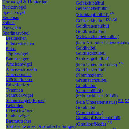
Hornvögel & Hopfartige
Gelbkehlbülbül
Rackenvögel
Gelbscheitelbülbül
Spechtvögel
AS
(Strohkopfbülbül)
Seriemas
EU ,AS
Gelbsteißbülbül
Falken
Goldbrauenbülbül
Papageien
Goldbrustbülbül
Sperlingsvögel
(Schwarzhaubenbülbül)
Breitrachen
(kein Art- oder Unterartstatu
Pittabreitrachen
Goldbülbül
Pittas
Goldfleckbülbül
Töpfervögel
(Goldzügelbülbül)
Baumsteiger
AS
Ameisenvögel
(kein Unterartenstatus)
Ameisendrosseln
Goldfleckbülbül
Ameisenpittas
(Nominatform)
Mückenfresser
Graubauchbülbül
Bürzelstelzer
Graubülbül
Tyrannen
(Gartenbülbül)
Schmuckvögel
(Schmuckloser Bülbül)
Schnurrvögel (Pipras)
EU ,N
(kein Unterartenstatus)
Bekarden
Graubülbül
Leierschwänze
(Nominatform)
Laubenvögel
Graukopf-Borstenbülbül
Baumrutscher
AS
(Graukopfbleda)
Staffelschwänze (Australische Sänger)
AS