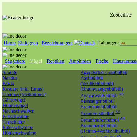
Zootierliste
Home
Einloggen
Bezeichnungen:
Haltungen:
Säugetiere
Vögel
Reptilien
Amphibien
Fische
Haustierras
Strauße
Ägyptischer Graubülbül
Nandus
Aschbülbül
Kiwis
(Weißkehlbülbül)
Kasuare (inkl. Emus)
(Braunwangenbülbül)
Tinamus (Steißhühner)
AS
Ayeyarwadybülbül
Gänsevögel
Blassaugenbülbül
Hühnervögel
Braunbauchbülbül
Nachtschwalben
AS
Braunbrustbülbül
Fettschwalme
AS
Braunhaubenbülbül
Tagschläfer
Braunmantelbülbül
Eulenschwalme
(Hainan-Weißkehlbülbül)
Höhlenschwalme
AS