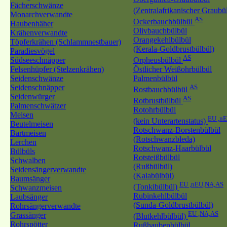
Fächerschwänze
(Zentralafrikanischer Graubü
Monarchverwandte
AS
Ockerbauchbülbül
Haubenhäher
Olivbauchbülbül
Krähenverwandte
Orangekehlbülbül
Töpferkrähen (Schlammnestbauer)
(Kerala-Goldbrustbülbül)
Paradiesvögel
AS
Südseeschnäpper
Orpheusbülbül
Felsenhüpfer (Stelzenkrähen)
Östlicher Weißohrbülbül
Seidenschwänze
Palmenbülbül
Seidenschnäpper
AS
Rostbauchbülbül
Seidenwürger
AS
Rotbrustbülbül
Palmenschwätzer
Rotohrbülbül
Meisen
EU ,n
(kein Unterartenstatus)
Beutelmeisen
Rotschwanz-Borstenbülbül
Bartmeisen
(Rotschwanzbleda)
Lerchen
Rotschwanz-Haarbülbül
Bülbüls
Rotsteißbülbül
Schwalben
(Rußbülbül)
Seidensängerverwandte
(Kalabülbül)
Baumsänger
EU ,nEU,NA,AS
(Tonkibülbül)
Schwanzmeisen
Rubinkehlbülbül
Laubsänger
(Sunda-Goldbrustbülbül)
Rohrsängerverwandte
EU ,NA,AS
Grassänger
(Blutkehlbülbül)
Rohrspötter
Rußhaubenbülbül