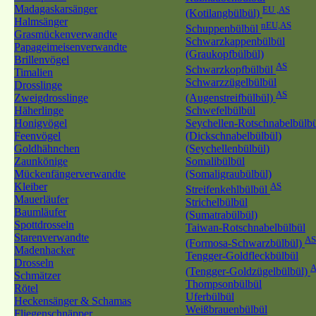
Madagaskarsänger
EU ,AS
(Kotilangbülbül)
Halmsänger
nEU,AS
Schuppenbülbül
Grasmückenverwandte
Schwarzkappenbülbül
Papageimeisenverwandte
(Graukopfbülbül)
Brillenvögel
AS
Schwarzkopfbülbül
Timalien
Schwarzzügelbülbül
Drosslinge
AS
Zweigdrosslinge
(Augenstreifbülbül)
Häherlinge
Schwefelbülbül
Honigvögel
Seychellen-Rotschnabelbülb
Feenvögel
(Dickschnabelbülbül)
Goldhähnchen
(Seychellenbülbül)
Zaunkönige
Somalibülbül
Mückenfängerverwandte
(Somaligraubülbül)
Kleiber
AS
Streifenkehlbülbül
Mauerläufer
Strichelbülbül
Baumläufer
(Sumatrabülbül)
Spottdrosseln
Taiwan-Rotschnabelbülbül
Starenverwandte
AS
(Formosa-Schwarzbülbül)
Madenhacker
Tengger-Goldfleckbülbül
Drosseln
A
(Tengger-Goldzügelbülbül)
Schmätzer
Thompsonbülbül
Rötel
Uferbülbül
Heckensänger & Schamas
Weißbrauenbülbül
Fliegenschnäpper