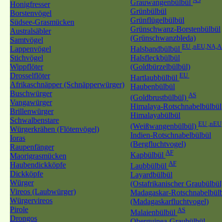
Grauwangenbülbül
Honigfresser
Grünbülbül
Borstenvögel
Grünflügelbülbül
Südsee-Grasmücken
Grünschwanz-Borstenbülbül
Australsäbler
(Grünschwanzbleda)
Samtvögel
EU ,nEU,NA,A
Lappenvögel
Halsbandbülbül
Stichvögel
Halsfleckbülbül
Wippflöter
(Goldbürzelbülbül)
Drosselflöter
EU
Hartlaubbülbül
Afrikaschnäpper (Schnäpperwürger)
Haubenbülbül
Buschwürger
AS
(Goldbrustbülbül)
Vangawürger
Himalaya-Rotschnabelbülbül
Brillenwürger
Himalayabülbül
Schwalbenstare
EU ,nEU
(Weißwangenbülbül)
Würgerkrähen (Flötenvögel)
Indien-Rotschnabelbülbül
Ioras
(Bergfluchtvogel)
Raupenfänger
AF
Kapbülbül
Maorigrasmücken
AF
Haubendickköpfe
Laubbülbül
Dickköpfe
Layardbülbül
Würger
(Ostafrikanischer Graubülbül
Vireos (Laubwürger)
Madagaskar-Rotschnabelbül
Würgervireos
(Madagaskarfluchtvogel)
Pirole
AS
Malaienbülbül
Drongos
Oberguinea-Graubülbül