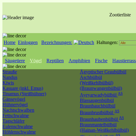
Zootierliste
Home
Einloggen
Bezeichnungen:
Haltungen:
Säugetiere
Vögel
Reptilien
Amphibien
Fische
Haustierras
Strauße
Ägyptischer Graubülbül
Nandus
Aschbülbül
Kiwis
(Weißkehlbülbül)
Kasuare (inkl. Emus)
(Braunwangenbülbül)
Tinamus (Steißhühner)
AS
Ayeyarwadybülbül
Gänsevögel
Blassaugenbülbül
Hühnervögel
Braunbauchbülbül
Nachtschwalben
AS
Braunbrustbülbül
Fettschwalme
AS
Braunhaubenbülbül
Tagschläfer
Braunmantelbülbül
Eulenschwalme
(Hainan-Weißkehlbülbül)
Höhlenschwalme
AS