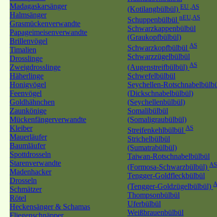
Madagaskarsänger
EU ,AS
(Kotilangbülbül)
Halmsänger
nEU,AS
Schuppenbülbül
Grasmückenverwandte
Schwarzkappenbülbül
Papageimeisenverwandte
(Graukopfbülbül)
Brillenvögel
AS
Schwarzkopfbülbül
Timalien
Schwarzzügelbülbül
Drosslinge
AS
Zweigdrosslinge
(Augenstreifbülbül)
Häherlinge
Schwefelbülbül
Honigvögel
Seychellen-Rotschnabelbülb
Feenvögel
(Dickschnabelbülbül)
Goldhähnchen
(Seychellenbülbül)
Zaunkönige
Somalibülbül
Mückenfängerverwandte
(Somaligraubülbül)
Kleiber
AS
Streifenkehlbülbül
Mauerläufer
Strichelbülbül
Baumläufer
(Sumatrabülbül)
Spottdrosseln
Taiwan-Rotschnabelbülbül
Starenverwandte
AS
(Formosa-Schwarzbülbül)
Madenhacker
Tengger-Goldfleckbülbül
Drosseln
A
(Tengger-Goldzügelbülbül)
Schmätzer
Thompsonbülbül
Rötel
Uferbülbül
Heckensänger & Schamas
Weißbrauenbülbül
Fliegenschnäpper