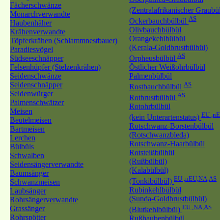
Fächerschwänze
(Zentralafrikanischer Graubü
Monarchverwandte
AS
Ockerbauchbülbül
Haubenhäher
Olivbauchbülbül
Krähenverwandte
Orangekehlbülbül
Töpferkrähen (Schlammnestbauer)
(Kerala-Goldbrustbülbül)
Paradiesvögel
AS
Südseeschnäpper
Orpheusbülbül
Felsenhüpfer (Stelzenkrähen)
Östlicher Weißohrbülbül
Seidenschwänze
Palmenbülbül
Seidenschnäpper
AS
Rostbauchbülbül
Seidenwürger
AS
Rotbrustbülbül
Palmenschwätzer
Rotohrbülbül
Meisen
EU ,n
(kein Unterartenstatus)
Beutelmeisen
Rotschwanz-Borstenbülbül
Bartmeisen
(Rotschwanzbleda)
Lerchen
Rotschwanz-Haarbülbül
Bülbüls
Rotsteißbülbül
Schwalben
(Rußbülbül)
Seidensängerverwandte
(Kalabülbül)
Baumsänger
EU ,nEU,NA,AS
(Tonkibülbül)
Schwanzmeisen
Rubinkehlbülbül
Laubsänger
(Sunda-Goldbrustbülbül)
Rohrsängerverwandte
EU ,NA,AS
Grassänger
(Blutkehlbülbül)
Rohrspötter
Rußhaubenbülbül