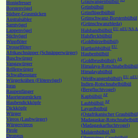
Grauwangenbülbül
Honigfresser
Grünbülbül
Borstenvögel
Grünflügelbülbül
Südsee-Grasmücken
Grünschwanz-Borstenbülbül
Australsäbler
(Grünschwanzbleda)
Samtvögel
EU ,nEU,NA,A
Lappenvögel
Halsbandbülbül
Stichvögel
Halsfleckbülbül
Wippflöter
(Goldbürzelbülbül)
Drosselflöter
EU
Hartlaubbülbül
Afrikaschnäpper (Schnäpperwürger)
Haubenbülbül
Buschwürger
AS
(Goldbrustbülbül)
Vangawürger
Himalaya-Rotschnabelbülbül
Brillenwürger
Himalayabülbül
Schwalbenstare
EU ,nEU
(Weißwangenbülbül)
Würgerkrähen (Flötenvögel)
Indien-Rotschnabelbülbül
Ioras
(Bergfluchtvogel)
Raupenfänger
AF
Kapbülbül
Maorigrasmücken
AF
Haubendickköpfe
Laubbülbül
Dickköpfe
Layardbülbül
Würger
(Ostafrikanischer Graubülbül
Vireos (Laubwürger)
Madagaskar-Rotschnabelbül
Würgervireos
(Madagaskarfluchtvogel)
Pirole
AS
Malaienbülbül
Drongos
Oberguinea-Graubülbül