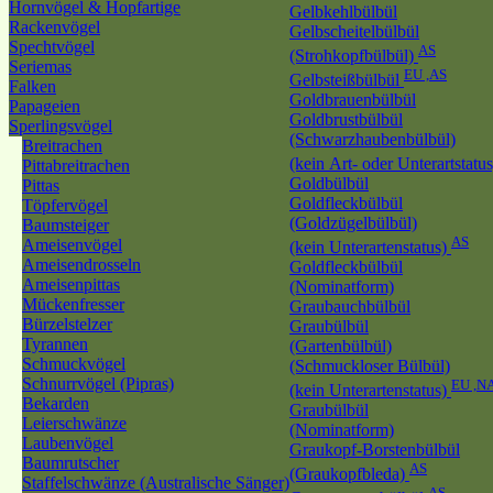
Hornvögel & Hopfartige
Gelbkehlbülbül
Rackenvögel
Gelbscheitelbülbül
Spechtvögel
AS
(Strohkopfbülbül)
Seriemas
EU ,AS
Gelbsteißbülbül
Falken
Goldbrauenbülbül
Papageien
Goldbrustbülbül
Sperlingsvögel
(Schwarzhaubenbülbül)
Breitrachen
(kein Art- oder Unterartstatu
Pittabreitrachen
Goldbülbül
Pittas
Goldfleckbülbül
Töpfervögel
(Goldzügelbülbül)
Baumsteiger
AS
Ameisenvögel
(kein Unterartenstatus)
Ameisendrosseln
Goldfleckbülbül
Ameisenpittas
(Nominatform)
Mückenfresser
Graubauchbülbül
Bürzelstelzer
Graubülbül
Tyrannen
(Gartenbülbül)
Schmuckvögel
(Schmuckloser Bülbül)
Schnurrvögel (Pipras)
EU ,N
(kein Unterartenstatus)
Bekarden
Graubülbül
Leierschwänze
(Nominatform)
Laubenvögel
Graukopf-Borstenbülbül
Baumrutscher
AS
(Graukopfbleda)
Staffelschwänze (Australische Sänger)
AS