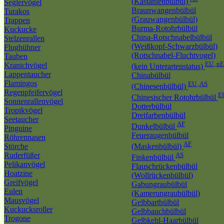
(Kastanienbülbül)
Seglervögel
Braunwangenbülbül
Turakos
(Grauwangenbülbül)
Trappen
Burma-Rotohrbülbül
Kuckucke
China-Rotschnabelbülbül
Stelzenrallen
(Weißkopf-Schwarzbülbül)
Flughühner
(Rotschnabel-Fluchtvogel)
Tauben
EU ,n
Kranichvögel
(kein Unterartenstatus)
Lappentaucher
Chinabülbül
Flamingos
EU ,AS
(Chinesenbülbül)
Regenpfeifervögel
E
Chinesischer Rotohrbülbül
Sonnenrallenvögel
Dotterbülbül
Tropikvögel
Dreifarbenbülbül
Seetaucher
AF
Dunkelbülbül
Pinguine
Feueraugenbülbül
Röhrennasen
AF
Störche
(Maskenbülbül)
Ruderfüßer
AS
Finkenbülbül
Pelikanvögel
Flauschrückenbülbül
Hoatzine
(Wollrückenbülbül)
Greifvögel
Gabungraubülbül
Eulen
(Kamerungraubülbül)
Mausvögel
Gelbbartbülbül
Kuckucksroller
Gelbbauchbülbül
Trogone
Gelbkehl-Haarbülbül