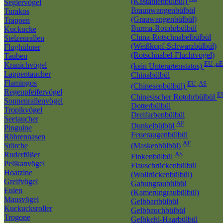
(Kastanienbülbül)
Seglervögel
Braunwangenbülbül
Turakos
(Grauwangenbülbül)
Trappen
Burma-Rotohrbülbül
Kuckucke
China-Rotschnabelbülbül
Stelzenrallen
(Weißkopf-Schwarzbülbül)
Flughühner
(Rotschnabel-Fluchtvogel)
Tauben
EU ,n
Kranichvögel
(kein Unterartenstatus)
Lappentaucher
Chinabülbül
Flamingos
EU ,AS
(Chinesenbülbül)
Regenpfeifervögel
E
Chinesischer Rotohrbülbül
Sonnenrallenvögel
Dotterbülbül
Tropikvögel
Dreifarbenbülbül
Seetaucher
AF
Dunkelbülbül
Pinguine
Feueraugenbülbül
Röhrennasen
AF
Störche
(Maskenbülbül)
Ruderfüßer
AS
Finkenbülbül
Pelikanvögel
Flauschrückenbülbül
Hoatzine
(Wollrückenbülbül)
Greifvögel
Gabungraubülbül
Eulen
(Kamerungraubülbül)
Mausvögel
Gelbbartbülbül
Kuckucksroller
Gelbbauchbülbül
Trogone
Gelbkehl-Haarbülbül