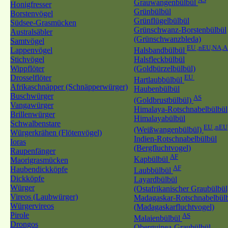
Grauwangenbülbül
Honigfresser
Grünbülbül
Borstenvögel
Grünflügelbülbül
Südsee-Grasmücken
Grünschwanz-Borstenbülbül
Australsäbler
(Grünschwanzbleda)
Samtvögel
EU ,nEU,NA,A
Lappenvögel
Halsbandbülbül
Stichvögel
Halsfleckbülbül
Wippflöter
(Goldbürzelbülbül)
Drosselflöter
EU
Hartlaubbülbül
Afrikaschnäpper (Schnäpperwürger)
Haubenbülbül
Buschwürger
AS
(Goldbrustbülbül)
Vangawürger
Himalaya-Rotschnabelbülbül
Brillenwürger
Himalayabülbül
Schwalbenstare
EU ,nEU
(Weißwangenbülbül)
Würgerkrähen (Flötenvögel)
Indien-Rotschnabelbülbül
Ioras
(Bergfluchtvogel)
Raupenfänger
AF
Kapbülbül
Maorigrasmücken
AF
Haubendickköpfe
Laubbülbül
Dickköpfe
Layardbülbül
Würger
(Ostafrikanischer Graubülbül
Vireos (Laubwürger)
Madagaskar-Rotschnabelbül
Würgervireos
(Madagaskarfluchtvogel)
Pirole
AS
Malaienbülbül
Drongos
Oberguinea-Graubülbül