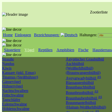
Zootierliste
Home
Einloggen
Bezeichnungen:
Haltungen:
Säugetiere
Vögel
Reptilien
Amphibien
Fische
Haustierras
Strauße
Ägyptischer Graubülbül
Nandus
Aschbülbül
Kiwis
(Weißkehlbülbül)
Kasuare (inkl. Emus)
(Braunwangenbülbül)
Tinamus (Steißhühner)
AS
Ayeyarwadybülbül
Gänsevögel
Blassaugenbülbül
Hühnervögel
Braunbauchbülbül
Nachtschwalben
AS
Braunbrustbülbül
Fettschwalme
AS
Braunhaubenbülbül
Tagschläfer
Braunmantelbülbül
Eulenschwalme
(Hainan-Weißkehlbülbül)
Höhlenschwalme
AS