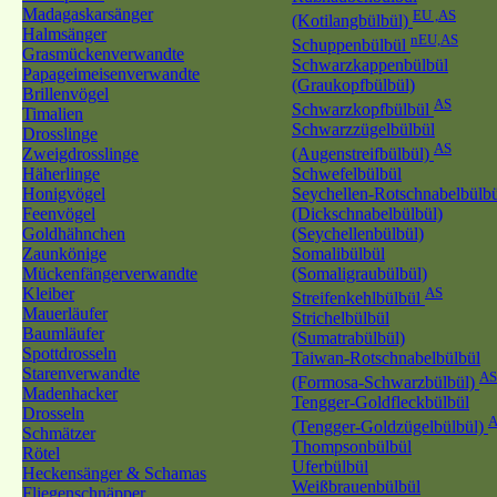
Madagaskarsänger
EU ,AS
(Kotilangbülbül)
Halmsänger
nEU,AS
Schuppenbülbül
Grasmückenverwandte
Schwarzkappenbülbül
Papageimeisenverwandte
(Graukopfbülbül)
Brillenvögel
AS
Schwarzkopfbülbül
Timalien
Schwarzzügelbülbül
Drosslinge
AS
Zweigdrosslinge
(Augenstreifbülbül)
Häherlinge
Schwefelbülbül
Honigvögel
Seychellen-Rotschnabelbülb
Feenvögel
(Dickschnabelbülbül)
Goldhähnchen
(Seychellenbülbül)
Zaunkönige
Somalibülbül
Mückenfängerverwandte
(Somaligraubülbül)
Kleiber
AS
Streifenkehlbülbül
Mauerläufer
Strichelbülbül
Baumläufer
(Sumatrabülbül)
Spottdrosseln
Taiwan-Rotschnabelbülbül
Starenverwandte
AS
(Formosa-Schwarzbülbül)
Madenhacker
Tengger-Goldfleckbülbül
Drosseln
A
(Tengger-Goldzügelbülbül)
Schmätzer
Thompsonbülbül
Rötel
Uferbülbül
Heckensänger & Schamas
Weißbrauenbülbül
Fliegenschnäpper