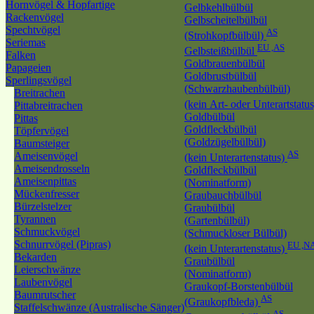
Hornvögel & Hopfartige
Gelbkehlbülbül
Rackenvögel
Gelbscheitelbülbül
Spechtvögel
AS
(Strohkopfbülbül)
Seriemas
EU ,AS
Gelbsteißbülbül
Falken
Goldbrauenbülbül
Papageien
Goldbrustbülbül
Sperlingsvögel
(Schwarzhaubenbülbül)
Breitrachen
(kein Art- oder Unterartstatu
Pittabreitrachen
Goldbülbül
Pittas
Goldfleckbülbül
Töpfervögel
(Goldzügelbülbül)
Baumsteiger
AS
Ameisenvögel
(kein Unterartenstatus)
Ameisendrosseln
Goldfleckbülbül
Ameisenpittas
(Nominatform)
Mückenfresser
Graubauchbülbül
Bürzelstelzer
Graubülbül
Tyrannen
(Gartenbülbül)
Schmuckvögel
(Schmuckloser Bülbül)
Schnurrvögel (Pipras)
EU ,N
(kein Unterartenstatus)
Bekarden
Graubülbül
Leierschwänze
(Nominatform)
Laubenvögel
Graukopf-Borstenbülbül
Baumrutscher
AS
(Graukopfbleda)
Staffelschwänze (Australische Sänger)
AS