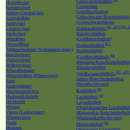
Grauwangenbülbül
Honigfresser
Grünbülbül
Borstenvögel
Grünflügelbülbül
Südsee-Grasmücken
Grünschwanz-Borstenbülbül
Australsäbler
(Grünschwanzbleda)
Samtvögel
EU ,nEU,NA,A
Lappenvögel
Halsbandbülbül
Stichvögel
Halsfleckbülbül
Wippflöter
(Goldbürzelbülbül)
Drosselflöter
EU
Hartlaubbülbül
Afrikaschnäpper (Schnäpperwürger)
Haubenbülbül
Buschwürger
AS
(Goldbrustbülbül)
Vangawürger
Himalaya-Rotschnabelbülbül
Brillenwürger
Himalayabülbül
Schwalbenstare
EU ,nEU
(Weißwangenbülbül)
Würgerkrähen (Flötenvögel)
Indien-Rotschnabelbülbül
Ioras
(Bergfluchtvogel)
Raupenfänger
AF
Kapbülbül
Maorigrasmücken
AF
Haubendickköpfe
Laubbülbül
Dickköpfe
Layardbülbül
Würger
(Ostafrikanischer Graubülbül
Vireos (Laubwürger)
Madagaskar-Rotschnabelbül
Würgervireos
(Madagaskarfluchtvogel)
Pirole
AS
Malaienbülbül
Drongos
Oberguinea-Graubülbül