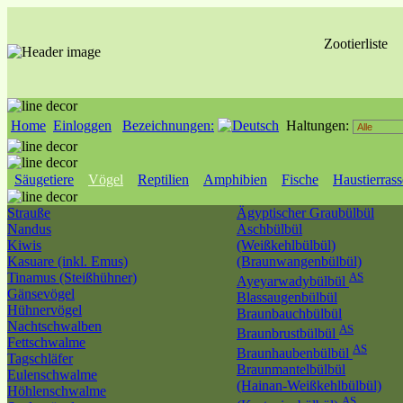
Zootierliste
Home
Einloggen
Bezeichnungen:
Haltungen:
Säugetiere
Vögel
Reptilien
Amphibien
Fische
Haustierras
Strauße
Ägyptischer Graubülbül
Nandus
Aschbülbül
Kiwis
(Weißkehlbülbül)
Kasuare (inkl. Emus)
(Braunwangenbülbül)
Tinamus (Steißhühner)
AS
Ayeyarwadybülbül
Gänsevögel
Blassaugenbülbül
Hühnervögel
Braunbauchbülbül
Nachtschwalben
AS
Braunbrustbülbül
Fettschwalme
AS
Braunhaubenbülbül
Tagschläfer
Braunmantelbülbül
Eulenschwalme
(Hainan-Weißkehlbülbül)
Höhlenschwalme
AS