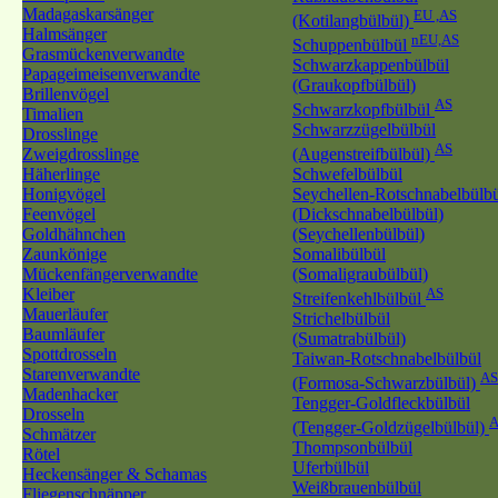
Madagaskarsänger
EU ,AS
(Kotilangbülbül)
Halmsänger
nEU,AS
Schuppenbülbül
Grasmückenverwandte
Schwarzkappenbülbül
Papageimeisenverwandte
(Graukopfbülbül)
Brillenvögel
AS
Schwarzkopfbülbül
Timalien
Schwarzzügelbülbül
Drosslinge
AS
Zweigdrosslinge
(Augenstreifbülbül)
Häherlinge
Schwefelbülbül
Honigvögel
Seychellen-Rotschnabelbülb
Feenvögel
(Dickschnabelbülbül)
Goldhähnchen
(Seychellenbülbül)
Zaunkönige
Somalibülbül
Mückenfängerverwandte
(Somaligraubülbül)
Kleiber
AS
Streifenkehlbülbül
Mauerläufer
Strichelbülbül
Baumläufer
(Sumatrabülbül)
Spottdrosseln
Taiwan-Rotschnabelbülbül
Starenverwandte
AS
(Formosa-Schwarzbülbül)
Madenhacker
Tengger-Goldfleckbülbül
Drosseln
A
(Tengger-Goldzügelbülbül)
Schmätzer
Thompsonbülbül
Rötel
Uferbülbül
Heckensänger & Schamas
Weißbrauenbülbül
Fliegenschnäpper