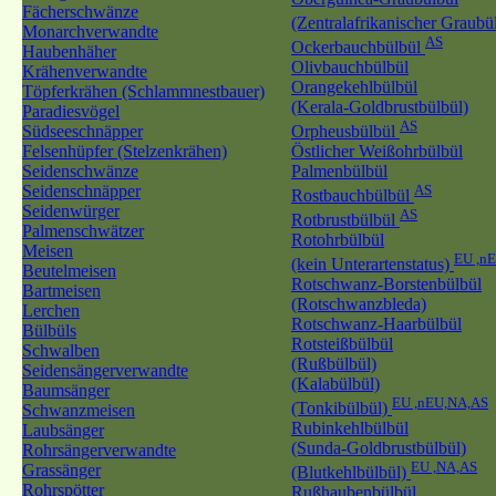
Fächerschwänze
(Zentralafrikanischer Graubü
Monarchverwandte
AS
Ockerbauchbülbül
Haubenhäher
Olivbauchbülbül
Krähenverwandte
Orangekehlbülbül
Töpferkrähen (Schlammnestbauer)
(Kerala-Goldbrustbülbül)
Paradiesvögel
AS
Südseeschnäpper
Orpheusbülbül
Felsenhüpfer (Stelzenkrähen)
Östlicher Weißohrbülbül
Seidenschwänze
Palmenbülbül
Seidenschnäpper
AS
Rostbauchbülbül
Seidenwürger
AS
Rotbrustbülbül
Palmenschwätzer
Rotohrbülbül
Meisen
EU ,n
(kein Unterartenstatus)
Beutelmeisen
Rotschwanz-Borstenbülbül
Bartmeisen
(Rotschwanzbleda)
Lerchen
Rotschwanz-Haarbülbül
Bülbüls
Rotsteißbülbül
Schwalben
(Rußbülbül)
Seidensängerverwandte
(Kalabülbül)
Baumsänger
EU ,nEU,NA,AS
(Tonkibülbül)
Schwanzmeisen
Rubinkehlbülbül
Laubsänger
(Sunda-Goldbrustbülbül)
Rohrsängerverwandte
EU ,NA,AS
Grassänger
(Blutkehlbülbül)
Rohrspötter
Rußhaubenbülbül