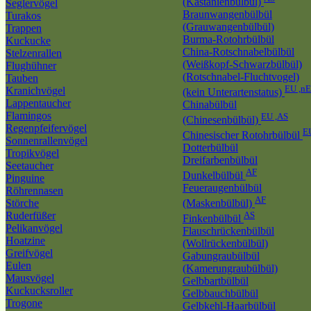
(Kastanienbülbül)
Seglervögel
Braunwangenbülbül
Turakos
(Grauwangenbülbül)
Trappen
Burma-Rotohrbülbül
Kuckucke
China-Rotschnabelbülbül
Stelzenrallen
(Weißkopf-Schwarzbülbül)
Flughühner
(Rotschnabel-Fluchtvogel)
Tauben
EU ,n
Kranichvögel
(kein Unterartenstatus)
Lappentaucher
Chinabülbül
Flamingos
EU ,AS
(Chinesenbülbül)
Regenpfeifervögel
E
Chinesischer Rotohrbülbül
Sonnenrallenvögel
Dotterbülbül
Tropikvögel
Dreifarbenbülbül
Seetaucher
AF
Dunkelbülbül
Pinguine
Feueraugenbülbül
Röhrennasen
AF
Störche
(Maskenbülbül)
Ruderfüßer
AS
Finkenbülbül
Pelikanvögel
Flauschrückenbülbül
Hoatzine
(Wollrückenbülbül)
Greifvögel
Gabungraubülbül
Eulen
(Kamerungraubülbül)
Mausvögel
Gelbbartbülbül
Kuckucksroller
Gelbbauchbülbül
Trogone
Gelbkehl-Haarbülbül