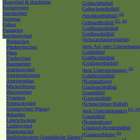
Hornvögel & Hopfartige
Gelbkehlbülbül
Rackenvögel
Gelbscheitelbülbül
Spechtvögel
AS
(Strohkopfbülbül)
Seriemas
EU ,AS
Gelbsteißbülbül
Falken
Goldbrauenbülbül
Papageien
Goldbrustbülbül
Sperlingsvögel
(Schwarzhaubenbülbül)
Breitrachen
(kein Art- oder Unterartstatu
Pittabreitrachen
Goldbülbül
Pittas
Goldfleckbülbül
Töpfervögel
(Goldzügelbülbül)
Baumsteiger
AS
Ameisenvögel
(kein Unterartenstatus)
Ameisendrosseln
Goldfleckbülbül
Ameisenpittas
(Nominatform)
Mückenfresser
Graubauchbülbül
Bürzelstelzer
Graubülbül
Tyrannen
(Gartenbülbül)
Schmuckvögel
(Schmuckloser Bülbül)
Schnurrvögel (Pipras)
EU ,N
(kein Unterartenstatus)
Bekarden
Graubülbül
Leierschwänze
(Nominatform)
Laubenvögel
Graukopf-Borstenbülbül
Baumrutscher
AS
(Graukopfbleda)
Staffelschwänze (Australische Sänger)
AS