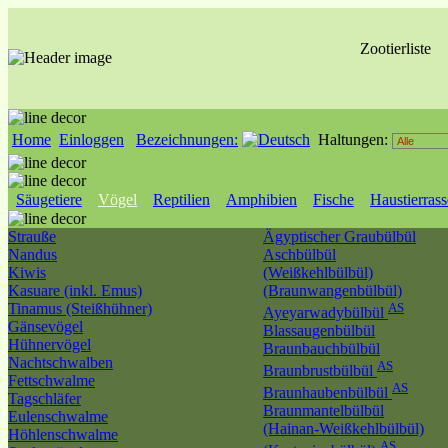
Zootierliste
Home
Einloggen
Bezeichnungen:
Haltungen:
Säugetiere
Vögel
Reptilien
Amphibien
Fische
Haustierras
Strauße
Ägyptischer Graubülbül
Nandus
Aschbülbül
Kiwis
(Weißkehlbülbül)
Kasuare (inkl. Emus)
(Braunwangenbülbül)
Tinamus (Steißhühner)
AS
Ayeyarwadybülbül
Gänsevögel
Blassaugenbülbül
Hühnervögel
Braunbauchbülbül
Nachtschwalben
AS
Braunbrustbülbül
Fettschwalme
AS
Braunhaubenbülbül
Tagschläfer
Braunmantelbülbül
Eulenschwalme
(Hainan-Weißkehlbülbül)
Höhlenschwalme
AS