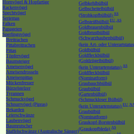
Hornvögel & Hopfartige
Gelbkehlbülbül
Rackenvögel
Gelbscheitelbülbül
Spechtvögel
AS
(Strohkopfbülbül)
Seriemas
EU ,AS
Gelbsteißbülbül
Falken
Goldbrauenbülbül
Papageien
Goldbrustbülbül
Sperlingsvögel
(Schwarzhaubenbülbül)
Breitrachen
(kein Art- oder Unterartstatu
Pittabreitrachen
Goldbülbül
Pittas
Goldfleckbülbül
Töpfervögel
(Goldzügelbülbül)
Baumsteiger
AS
Ameisenvögel
(kein Unterartenstatus)
Ameisendrosseln
Goldfleckbülbül
Ameisenpittas
(Nominatform)
Mückenfresser
Graubauchbülbül
Bürzelstelzer
Graubülbül
Tyrannen
(Gartenbülbül)
Schmuckvögel
(Schmuckloser Bülbül)
Schnurrvögel (Pipras)
EU ,N
(kein Unterartenstatus)
Bekarden
Graubülbül
Leierschwänze
(Nominatform)
Laubenvögel
Graukopf-Borstenbülbül
Baumrutscher
AS
(Graukopfbleda)
Staffelschwänze (Australische Sänger)
AS