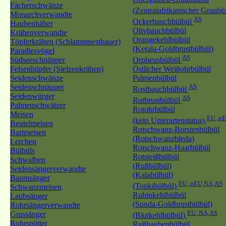
Fächerschwänze
(Zentralafrikanischer Graubü
Monarchverwandte
AS
Ockerbauchbülbül
Haubenhäher
Olivbauchbülbül
Krähenverwandte
Orangekehlbülbül
Töpferkrähen (Schlammnestbauer)
(Kerala-Goldbrustbülbül)
Paradiesvögel
AS
Südseeschnäpper
Orpheusbülbül
Felsenhüpfer (Stelzenkrähen)
Östlicher Weißohrbülbül
Seidenschwänze
Palmenbülbül
Seidenschnäpper
AS
Rostbauchbülbül
Seidenwürger
AS
Rotbrustbülbül
Palmenschwätzer
Rotohrbülbül
Meisen
EU ,n
(kein Unterartenstatus)
Beutelmeisen
Rotschwanz-Borstenbülbül
Bartmeisen
(Rotschwanzbleda)
Lerchen
Rotschwanz-Haarbülbül
Bülbüls
Rotsteißbülbül
Schwalben
(Rußbülbül)
Seidensängerverwandte
(Kalabülbül)
Baumsänger
EU ,nEU,NA,AS
(Tonkibülbül)
Schwanzmeisen
Rubinkehlbülbül
Laubsänger
(Sunda-Goldbrustbülbül)
Rohrsängerverwandte
EU ,NA,AS
Grassänger
(Blutkehlbülbül)
Rohrspötter
Rußhaubenbülbül