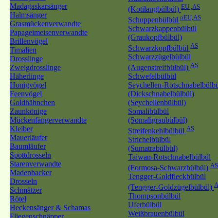
Madagaskarsänger
EU ,AS
(Kotilangbülbül)
Halmsänger
nEU,AS
Schuppenbülbül
Grasmückenverwandte
Schwarzkappenbülbül
Papageimeisenverwandte
(Graukopfbülbül)
Brillenvögel
AS
Schwarzkopfbülbül
Timalien
Schwarzzügelbülbül
Drosslinge
AS
Zweigdrosslinge
(Augenstreifbülbül)
Häherlinge
Schwefelbülbül
Honigvögel
Seychellen-Rotschnabelbülb
Feenvögel
(Dickschnabelbülbül)
Goldhähnchen
(Seychellenbülbül)
Zaunkönige
Somalibülbül
Mückenfängerverwandte
(Somaligraubülbül)
Kleiber
AS
Streifenkehlbülbül
Mauerläufer
Strichelbülbül
Baumläufer
(Sumatrabülbül)
Spottdrosseln
Taiwan-Rotschnabelbülbül
Starenverwandte
AS
(Formosa-Schwarzbülbül)
Madenhacker
Tengger-Goldfleckbülbül
Drosseln
A
(Tengger-Goldzügelbülbül)
Schmätzer
Thompsonbülbül
Rötel
Uferbülbül
Heckensänger & Schamas
Weißbrauenbülbül
Fliegenschnäpper