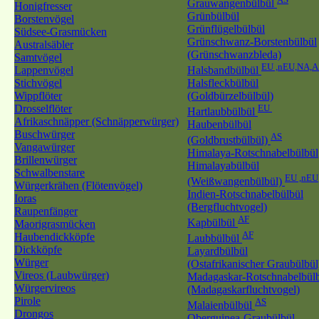
Grauwangenbülbül
Honigfresser
Grünbülbül
Borstenvögel
Grünflügelbülbül
Südsee-Grasmücken
Grünschwanz-Borstenbülbül
Australsäbler
(Grünschwanzbleda)
Samtvögel
EU ,nEU,NA,A
Lappenvögel
Halsbandbülbül
Stichvögel
Halsfleckbülbül
Wippflöter
(Goldbürzelbülbül)
Drosselflöter
EU
Hartlaubbülbül
Afrikaschnäpper (Schnäpperwürger)
Haubenbülbül
Buschwürger
AS
(Goldbrustbülbül)
Vangawürger
Himalaya-Rotschnabelbülbül
Brillenwürger
Himalayabülbül
Schwalbenstare
EU ,nEU
(Weißwangenbülbül)
Würgerkrähen (Flötenvögel)
Indien-Rotschnabelbülbül
Ioras
(Bergfluchtvogel)
Raupenfänger
AF
Kapbülbül
Maorigrasmücken
AF
Haubendickköpfe
Laubbülbül
Dickköpfe
Layardbülbül
Würger
(Ostafrikanischer Graubülbül
Vireos (Laubwürger)
Madagaskar-Rotschnabelbül
Würgervireos
(Madagaskarfluchtvogel)
Pirole
AS
Malaienbülbül
Drongos
Oberguinea-Graubülbül