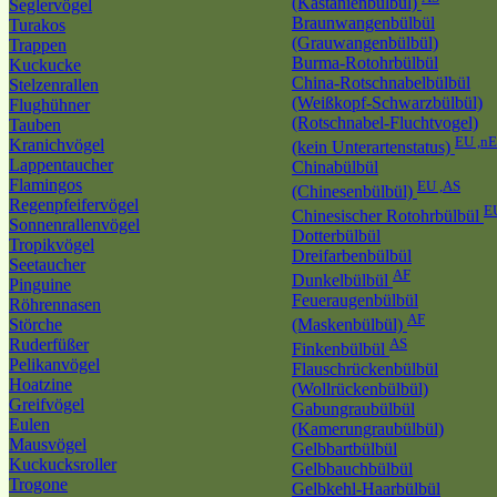
(Kastanienbülbül)
Seglervögel
Braunwangenbülbül
Turakos
(Grauwangenbülbül)
Trappen
Burma-Rotohrbülbül
Kuckucke
China-Rotschnabelbülbül
Stelzenrallen
(Weißkopf-Schwarzbülbül)
Flughühner
(Rotschnabel-Fluchtvogel)
Tauben
EU ,n
Kranichvögel
(kein Unterartenstatus)
Lappentaucher
Chinabülbül
Flamingos
EU ,AS
(Chinesenbülbül)
Regenpfeifervögel
E
Chinesischer Rotohrbülbül
Sonnenrallenvögel
Dotterbülbül
Tropikvögel
Dreifarbenbülbül
Seetaucher
AF
Dunkelbülbül
Pinguine
Feueraugenbülbül
Röhrennasen
AF
Störche
(Maskenbülbül)
Ruderfüßer
AS
Finkenbülbül
Pelikanvögel
Flauschrückenbülbül
Hoatzine
(Wollrückenbülbül)
Greifvögel
Gabungraubülbül
Eulen
(Kamerungraubülbül)
Mausvögel
Gelbbartbülbül
Kuckucksroller
Gelbbauchbülbül
Trogone
Gelbkehl-Haarbülbül