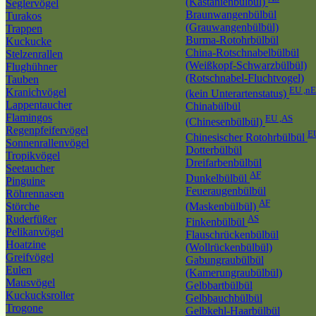
(Kastanienbülbül)
Seglervögel
Braunwangenbülbül
Turakos
(Grauwangenbülbül)
Trappen
Burma-Rotohrbülbül
Kuckucke
China-Rotschnabelbülbül
Stelzenrallen
(Weißkopf-Schwarzbülbül)
Flughühner
(Rotschnabel-Fluchtvogel)
Tauben
EU ,n
Kranichvögel
(kein Unterartenstatus)
Lappentaucher
Chinabülbül
Flamingos
EU ,AS
(Chinesenbülbül)
Regenpfeifervögel
E
Chinesischer Rotohrbülbül
Sonnenrallenvögel
Dotterbülbül
Tropikvögel
Dreifarbenbülbül
Seetaucher
AF
Dunkelbülbül
Pinguine
Feueraugenbülbül
Röhrennasen
AF
Störche
(Maskenbülbül)
Ruderfüßer
AS
Finkenbülbül
Pelikanvögel
Flauschrückenbülbül
Hoatzine
(Wollrückenbülbül)
Greifvögel
Gabungraubülbül
Eulen
(Kamerungraubülbül)
Mausvögel
Gelbbartbülbül
Kuckucksroller
Gelbbauchbülbül
Trogone
Gelbkehl-Haarbülbül