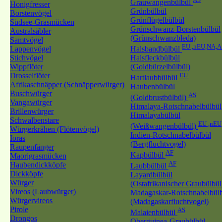
Grauwangenbülbül
Honigfresser
Grünbülbül
Borstenvögel
Grünflügelbülbül
Südsee-Grasmücken
Grünschwanz-Borstenbülbül
Australsäbler
(Grünschwanzbleda)
Samtvögel
EU ,nEU,NA,A
Lappenvögel
Halsbandbülbül
Stichvögel
Halsfleckbülbül
Wippflöter
(Goldbürzelbülbül)
Drosselflöter
EU
Hartlaubbülbül
Afrikaschnäpper (Schnäpperwürger)
Haubenbülbül
Buschwürger
AS
(Goldbrustbülbül)
Vangawürger
Himalaya-Rotschnabelbülbül
Brillenwürger
Himalayabülbül
Schwalbenstare
EU ,nEU
(Weißwangenbülbül)
Würgerkrähen (Flötenvögel)
Indien-Rotschnabelbülbül
Ioras
(Bergfluchtvogel)
Raupenfänger
AF
Kapbülbül
Maorigrasmücken
AF
Haubendickköpfe
Laubbülbül
Dickköpfe
Layardbülbül
Würger
(Ostafrikanischer Graubülbül
Vireos (Laubwürger)
Madagaskar-Rotschnabelbül
Würgervireos
(Madagaskarfluchtvogel)
Pirole
AS
Malaienbülbül
Drongos
Oberguinea-Graubülbül