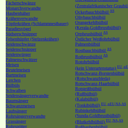
Fächerschwänze
(Zentralafrikanischer Graubü
Monarchverwandte
AS
Ockerbauchbülbül
Haubenhäher
Olivbauchbülbül
Krähenverwandte
Orangekehlbülbül
Töpferkrähen (Schlammnestbauer)
(Kerala-Goldbrustbülbül)
Paradiesvögel
AS
Südseeschnäpper
Orpheusbülbül
Felsenhüpfer (Stelzenkrähen)
Östlicher Weißohrbülbül
Seidenschwänze
Palmenbülbül
Seidenschnäpper
AS
Rostbauchbülbül
Seidenwürger
AS
Rotbrustbülbül
Palmenschwätzer
Rotohrbülbül
Meisen
EU ,n
(kein Unterartenstatus)
Beutelmeisen
Rotschwanz-Borstenbülbül
Bartmeisen
(Rotschwanzbleda)
Lerchen
Rotschwanz-Haarbülbül
Bülbüls
Rotsteißbülbül
Schwalben
(Rußbülbül)
Seidensängerverwandte
(Kalabülbül)
Baumsänger
EU ,nEU,NA,AS
(Tonkibülbül)
Schwanzmeisen
Rubinkehlbülbül
Laubsänger
(Sunda-Goldbrustbülbül)
Rohrsängerverwandte
EU ,NA,AS
Grassänger
(Blutkehlbülbül)
Rohrspötter
Rußhaubenbülbül