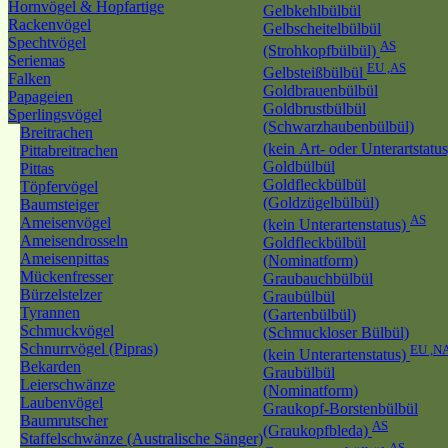
Hornvögel & Hopfartige
Gelbkehlbülbül
Rackenvögel
Gelbscheitelbülbül
Spechtvögel
AS
(Strohkopfbülbül)
Seriemas
EU ,AS
Gelbsteißbülbül
Falken
Goldbrauenbülbül
Papageien
Goldbrustbülbül
Sperlingsvögel
(Schwarzhaubenbülbül)
Breitrachen
(kein Art- oder Unterartstatu
Pittabreitrachen
Goldbülbül
Pittas
Goldfleckbülbül
Töpfervögel
(Goldzügelbülbül)
Baumsteiger
AS
Ameisenvögel
(kein Unterartenstatus)
Ameisendrosseln
Goldfleckbülbül
Ameisenpittas
(Nominatform)
Mückenfresser
Graubauchbülbül
Bürzelstelzer
Graubülbül
Tyrannen
(Gartenbülbül)
Schmuckvögel
(Schmuckloser Bülbül)
Schnurrvögel (Pipras)
EU ,N
(kein Unterartenstatus)
Bekarden
Graubülbül
Leierschwänze
(Nominatform)
Laubenvögel
Graukopf-Borstenbülbül
Baumrutscher
AS
(Graukopfbleda)
Staffelschwänze (Australische Sänger)
AS