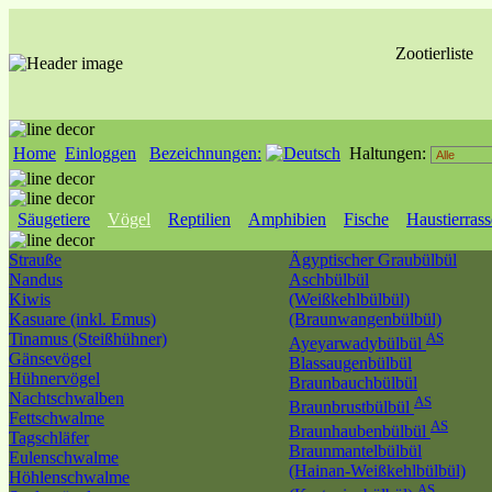
Zootierliste
Home
Einloggen
Bezeichnungen:
Haltungen:
Säugetiere
Vögel
Reptilien
Amphibien
Fische
Haustierras
Strauße
Ägyptischer Graubülbül
Nandus
Aschbülbül
Kiwis
(Weißkehlbülbül)
Kasuare (inkl. Emus)
(Braunwangenbülbül)
Tinamus (Steißhühner)
AS
Ayeyarwadybülbül
Gänsevögel
Blassaugenbülbül
Hühnervögel
Braunbauchbülbül
Nachtschwalben
AS
Braunbrustbülbül
Fettschwalme
AS
Braunhaubenbülbül
Tagschläfer
Braunmantelbülbül
Eulenschwalme
(Hainan-Weißkehlbülbül)
Höhlenschwalme
AS