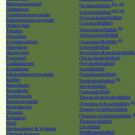
Madagaskarsänger
EU ,AS
(Kotilangbülbül)
Halmsänger
nEU,AS
Schuppenbülbül
Grasmückenverwandte
Schwarzkappenbülbül
Papageimeisenverwandte
(Graukopfbülbül)
Brillenvögel
AS
Schwarzkopfbülbül
Timalien
Schwarzzügelbülbül
Drosslinge
AS
Zweigdrosslinge
(Augenstreifbülbül)
Häherlinge
Schwefelbülbül
Honigvögel
Seychellen-Rotschnabelbülb
Feenvögel
(Dickschnabelbülbül)
Goldhähnchen
(Seychellenbülbül)
Zaunkönige
Somalibülbül
Mückenfängerverwandte
(Somaligraubülbül)
Kleiber
AS
Streifenkehlbülbül
Mauerläufer
Strichelbülbül
Baumläufer
(Sumatrabülbül)
Spottdrosseln
Taiwan-Rotschnabelbülbül
Starenverwandte
AS
(Formosa-Schwarzbülbül)
Madenhacker
Tengger-Goldfleckbülbül
Drosseln
A
(Tengger-Goldzügelbülbül)
Schmätzer
Thompsonbülbül
Rötel
Uferbülbül
Heckensänger & Schamas
Weißbrauenbülbül
Fliegenschnäpper