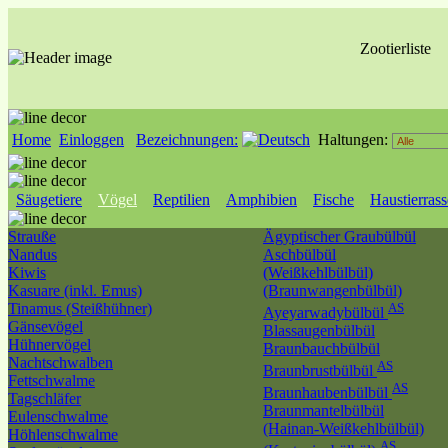
Zootierliste
Home
Einloggen
Bezeichnungen:
Haltungen:
Säugetiere
Vögel
Reptilien
Amphibien
Fische
Haustierras
Strauße
Ägyptischer Graubülbül
Nandus
Aschbülbül
Kiwis
(Weißkehlbülbül)
Kasuare (inkl. Emus)
(Braunwangenbülbül)
Tinamus (Steißhühner)
AS
Ayeyarwadybülbül
Gänsevögel
Blassaugenbülbül
Hühnervögel
Braunbauchbülbül
Nachtschwalben
AS
Braunbrustbülbül
Fettschwalme
AS
Braunhaubenbülbül
Tagschläfer
Braunmantelbülbül
Eulenschwalme
(Hainan-Weißkehlbülbül)
Höhlenschwalme
AS