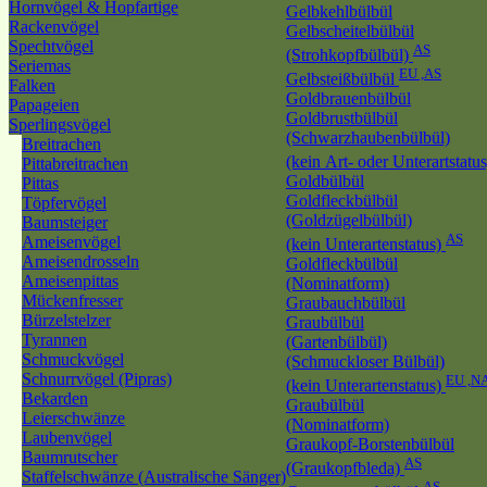
Hornvögel & Hopfartige
Gelbkehlbülbül
Rackenvögel
Gelbscheitelbülbül
Spechtvögel
AS
(Strohkopfbülbül)
Seriemas
EU ,AS
Gelbsteißbülbül
Falken
Goldbrauenbülbül
Papageien
Goldbrustbülbül
Sperlingsvögel
(Schwarzhaubenbülbül)
Breitrachen
(kein Art- oder Unterartstatu
Pittabreitrachen
Goldbülbül
Pittas
Goldfleckbülbül
Töpfervögel
(Goldzügelbülbül)
Baumsteiger
AS
Ameisenvögel
(kein Unterartenstatus)
Ameisendrosseln
Goldfleckbülbül
Ameisenpittas
(Nominatform)
Mückenfresser
Graubauchbülbül
Bürzelstelzer
Graubülbül
Tyrannen
(Gartenbülbül)
Schmuckvögel
(Schmuckloser Bülbül)
Schnurrvögel (Pipras)
EU ,N
(kein Unterartenstatus)
Bekarden
Graubülbül
Leierschwänze
(Nominatform)
Laubenvögel
Graukopf-Borstenbülbül
Baumrutscher
AS
(Graukopfbleda)
Staffelschwänze (Australische Sänger)
AS