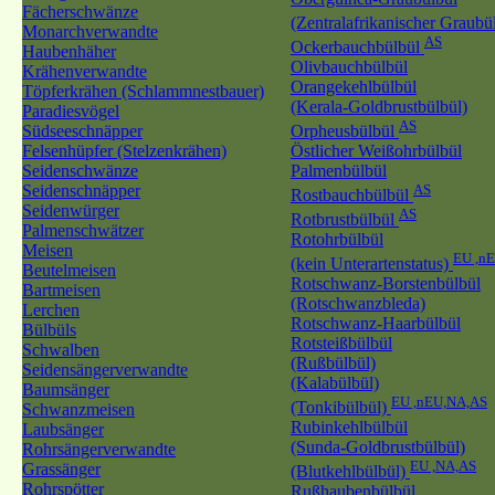
Fächerschwänze
(Zentralafrikanischer Graubü
Monarchverwandte
AS
Ockerbauchbülbül
Haubenhäher
Olivbauchbülbül
Krähenverwandte
Orangekehlbülbül
Töpferkrähen (Schlammnestbauer)
(Kerala-Goldbrustbülbül)
Paradiesvögel
AS
Südseeschnäpper
Orpheusbülbül
Felsenhüpfer (Stelzenkrähen)
Östlicher Weißohrbülbül
Seidenschwänze
Palmenbülbül
Seidenschnäpper
AS
Rostbauchbülbül
Seidenwürger
AS
Rotbrustbülbül
Palmenschwätzer
Rotohrbülbül
Meisen
EU ,n
(kein Unterartenstatus)
Beutelmeisen
Rotschwanz-Borstenbülbül
Bartmeisen
(Rotschwanzbleda)
Lerchen
Rotschwanz-Haarbülbül
Bülbüls
Rotsteißbülbül
Schwalben
(Rußbülbül)
Seidensängerverwandte
(Kalabülbül)
Baumsänger
EU ,nEU,NA,AS
(Tonkibülbül)
Schwanzmeisen
Rubinkehlbülbül
Laubsänger
(Sunda-Goldbrustbülbül)
Rohrsängerverwandte
EU ,NA,AS
Grassänger
(Blutkehlbülbül)
Rohrspötter
Rußhaubenbülbül