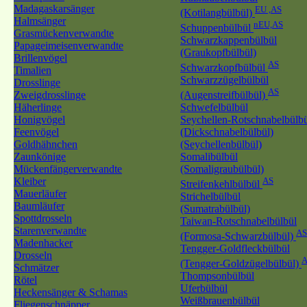
Madagaskarsänger
EU ,AS
(Kotilangbülbül)
Halmsänger
nEU,AS
Schuppenbülbül
Grasmückenverwandte
Schwarzkappenbülbül
Papageimeisenverwandte
(Graukopfbülbül)
Brillenvögel
AS
Schwarzkopfbülbül
Timalien
Schwarzzügelbülbül
Drosslinge
AS
Zweigdrosslinge
(Augenstreifbülbül)
Häherlinge
Schwefelbülbül
Honigvögel
Seychellen-Rotschnabelbülb
Feenvögel
(Dickschnabelbülbül)
Goldhähnchen
(Seychellenbülbül)
Zaunkönige
Somalibülbül
Mückenfängerverwandte
(Somaligraubülbül)
Kleiber
AS
Streifenkehlbülbül
Mauerläufer
Strichelbülbül
Baumläufer
(Sumatrabülbül)
Spottdrosseln
Taiwan-Rotschnabelbülbül
Starenverwandte
AS
(Formosa-Schwarzbülbül)
Madenhacker
Tengger-Goldfleckbülbül
Drosseln
A
(Tengger-Goldzügelbülbül)
Schmätzer
Thompsonbülbül
Rötel
Uferbülbül
Heckensänger & Schamas
Weißbrauenbülbül
Fliegenschnäpper