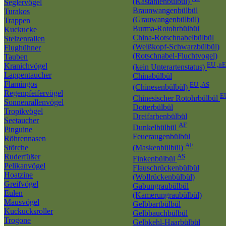
(Kastanienbülbül)
Seglervögel
Braunwangenbülbül
Turakos
(Grauwangenbülbül)
Trappen
Burma-Rotohrbülbül
Kuckucke
China-Rotschnabelbülbül
Stelzenrallen
(Weißkopf-Schwarzbülbül)
Flughühner
(Rotschnabel-Fluchtvogel)
Tauben
EU ,n
Kranichvögel
(kein Unterartenstatus)
Lappentaucher
Chinabülbül
Flamingos
EU ,AS
(Chinesenbülbül)
Regenpfeifervögel
E
Chinesischer Rotohrbülbül
Sonnenrallenvögel
Dotterbülbül
Tropikvögel
Dreifarbenbülbül
Seetaucher
AF
Dunkelbülbül
Pinguine
Feueraugenbülbül
Röhrennasen
AF
Störche
(Maskenbülbül)
Ruderfüßer
AS
Finkenbülbül
Pelikanvögel
Flauschrückenbülbül
Hoatzine
(Wollrückenbülbül)
Greifvögel
Gabungraubülbül
Eulen
(Kamerungraubülbül)
Mausvögel
Gelbbartbülbül
Kuckucksroller
Gelbbauchbülbül
Trogone
Gelbkehl-Haarbülbül