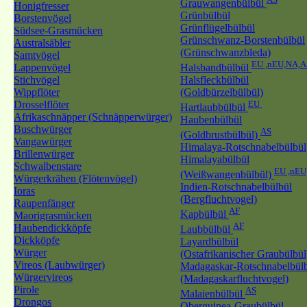
Grauwangenbülbül
Honigfresser
Grünbülbül
Borstenvögel
Grünflügelbülbül
Südsee-Grasmücken
Grünschwanz-Borstenbülbül
Australsäbler
(Grünschwanzbleda)
Samtvögel
EU ,nEU,NA,A
Lappenvögel
Halsbandbülbül
Stichvögel
Halsfleckbülbül
Wippflöter
(Goldbürzelbülbül)
Drosselflöter
EU
Hartlaubbülbül
Afrikaschnäpper (Schnäpperwürger)
Haubenbülbül
Buschwürger
AS
(Goldbrustbülbül)
Vangawürger
Himalaya-Rotschnabelbülbül
Brillenwürger
Himalayabülbül
Schwalbenstare
EU ,nEU
(Weißwangenbülbül)
Würgerkrähen (Flötenvögel)
Indien-Rotschnabelbülbül
Ioras
(Bergfluchtvogel)
Raupenfänger
AF
Kapbülbül
Maorigrasmücken
AF
Haubendickköpfe
Laubbülbül
Dickköpfe
Layardbülbül
Würger
(Ostafrikanischer Graubülbül
Vireos (Laubwürger)
Madagaskar-Rotschnabelbül
Würgervireos
(Madagaskarfluchtvogel)
Pirole
AS
Malaienbülbül
Drongos
Oberguinea-Graubülbül