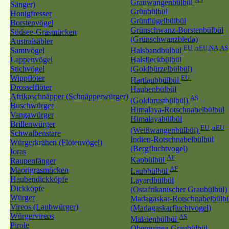
Grauwangenbülbül
Sänger)
Grünbülbül
Honigfresser
Grünflügelbülbül
Borstenvögel
Grünschwanz-Borstenbülbül
Südsee-Grasmücken
(Grünschwanzbleda)
Australsäbler
EU ,nEU,NA,AS
Samtvögel
Halsbandbülbül
Lappenvögel
Halsfleckbülbül
Stichvögel
(Goldbürzelbülbül)
Wippflöter
EU
Hartlaubbülbül
Drosselflöter
Haubenbülbül
Afrikaschnäpper (Schnäpperwürger)
AS
(Goldbrustbülbül)
Buschwürger
Himalaya-Rotschnabelbülbül
Vangawürger
Himalayabülbül
Brillenwürger
EU ,nEU
(Weißwangenbülbül)
Schwalbenstare
Indien-Rotschnabelbülbül
Würgerkrähen (Flötenvögel)
(Bergfluchtvogel)
Ioras
AF
Kapbülbül
Raupenfänger
AF
Maorigrasmücken
Laubbülbül
Haubendickköpfe
Layardbülbül
Dickköpfe
(Ostafrikanischer Graubülbül)
Würger
Madagaskar-Rotschnabelbülbü
Vireos (Laubwürger)
(Madagaskarfluchtvogel)
Würgervireos
AS
Malaienbülbül
Pirole
Oberguinea-Graubülbül