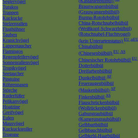
(Kastanienbülbül)
Seglervögel
Braunwangenbülbül
Turakos
(Grauwangenbülbül)
Trappen
Burma-Rotohrbülbül
Kuckucke
China-Rotschnabelbülbül
Stelzenrallen
(Weißkopf-Schwarzbülbül)
Flughühner
(Rotschnabel-Fluchtvogel)
Tauben
EU ,nE
Kranichvögel
(kein Unterartenstatus)
Lappentaucher
Chinabülbül
Flamingos
EU ,AS
(Chinesenbülbül)
Regenpfeifervögel
EU 
Chinesischer Rotohrbülbül
Sonnenrallenvögel
Dotterbülbül
Tropikvögel
Dreifarbenbülbül
Seetaucher
AF
Dunkelbülbül
Pinguine
Feueraugenbülbül
Röhrennasen
AF
Störche
(Maskenbülbül)
Ruderfüßer
AS
Finkenbülbül
Pelikanvögel
Flauschrückenbülbül
Hoatzine
(Wollrückenbülbül)
Greifvögel
Gabungraubülbül
Eulen
(Kamerungraubülbül)
Mausvögel
Gelbbartbülbül
Kuckucksroller
Gelbbauchbülbül
Trogone
Gelbkehl-Haarbülbül