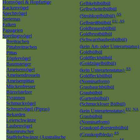
Hornvögel & Hopfartige
Gelbkehlbülbül
Rackenvögel
Gelbscheitelbülbül
Spechtvögel
AS
(Strohkopfbülbül)
Seriemas
EU ,AS
Gelbsteißbülbül
Falken
Goldbrauenbülbül
Papageien
Goldbrustbülbül
Sperlingsvögel
(Schwarzhaubenbülbül)
Breitrachen
(kein Art- oder Unterartstatus
Pittabreitrachen
Goldbülbül
Pittas
Goldfleckbülbül
Töpfervögel
(Goldzügelbülbül)
Baumsteiger
AS
Ameisenvögel
(kein Unterartenstatus)
Ameisendrosseln
Goldfleckbülbül
Ameisenpittas
(Nominatform)
Mückenfresser
Graubauchbülbül
Bürzelstelzer
Graubülbül
Tyrannen
(Gartenbülbül)
Schmuckvögel
(Schmuckloser Bülbül)
Schnurrvögel (Pipras)
EU ,NA
(kein Unterartenstatus)
Bekarden
Graubülbül
Leierschwänze
(Nominatform)
Laubenvögel
Graukopf-Borstenbülbül
Baumrutscher
AS
(Graukopfbleda)
Staffelschwänze (Australische
AS