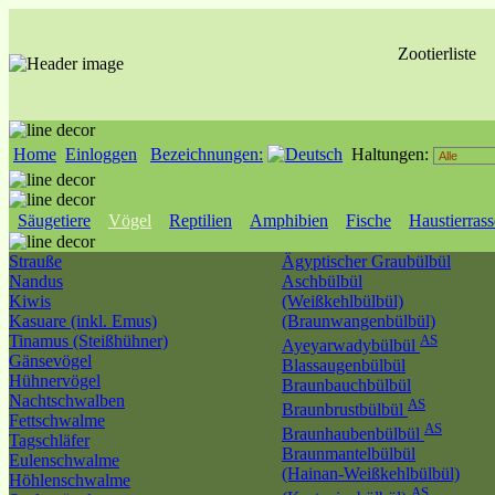
Zootierliste
Home
Einloggen
Bezeichnungen:
Haltungen:
Säugetiere
Vögel
Reptilien
Amphibien
Fische
Haustierras
Strauße
Ägyptischer Graubülbül
Nandus
Aschbülbül
Kiwis
(Weißkehlbülbül)
Kasuare (inkl. Emus)
(Braunwangenbülbül)
Tinamus (Steißhühner)
AS
Ayeyarwadybülbül
Gänsevögel
Blassaugenbülbül
Hühnervögel
Braunbauchbülbül
Nachtschwalben
AS
Braunbrustbülbül
Fettschwalme
AS
Braunhaubenbülbül
Tagschläfer
Braunmantelbülbül
Eulenschwalme
(Hainan-Weißkehlbülbül)
Höhlenschwalme
AS