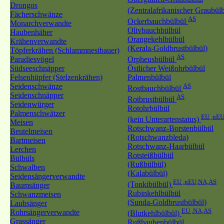
Drongos
(Zentralafrikanischer Graubül
Fächerschwänze
AS
Ockerbauchbülbül
Monarchverwandte
Olivbauchbülbül
Haubenhäher
Orangekehlbülbül
Krähenverwandte
(Kerala-Goldbrustbülbül)
Töpferkrähen (Schlammnestbauer)
AS
Paradiesvögel
Orpheusbülbül
Südseeschnäpper
Östlicher Weißohrbülbül
Felsenhüpfer (Stelzenkrähen)
Palmenbülbül
Seidenschwänze
AS
Rostbauchbülbül
Seidenschnäpper
AS
Rotbrustbülbül
Seidenwürger
Rotohrbülbül
Palmenschwätzer
EU ,nE
(kein Unterartenstatus)
Meisen
Rotschwanz-Borstenbülbül
Beutelmeisen
(Rotschwanzbleda)
Bartmeisen
Rotschwanz-Haarbülbül
Lerchen
Rotsteißbülbül
Bülbüls
(Rußbülbül)
Schwalben
(Kalabülbül)
Seidensängerverwandte
EU ,nEU,NA,AS
(Tonkibülbül)
Baumsänger
Rubinkehlbülbül
Schwanzmeisen
(Sunda-Goldbrustbülbül)
Laubsänger
EU ,NA,AS
Rohrsängerverwandte
(Blutkehlbülbül)
Grassänger
Rußhaubenbülbül