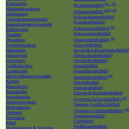
Rohrspötter
EU ,AS
(Kotilangbülbül)
Madagaskarsänger
nEU,AS
Schuppenbülbül
Halmsänger
Schwarzkappenbülbül
Grasmückenverwandte
(Graukopfbülbül)
Papageimeisenverwandte
AS
Schwarzkopfbülbül
Brillenvögel
Schwarzzügelbülbül
Timalien
AS
Drosslinge
(Augenstreifbülbül)
Zweigdrosslinge
Schwefelbülbül
Häherlinge
Seychellen-Rotschnabelbülbül
Honigvögel
(Dickschnabelbülbül)
Feenvögel
(Seychellenbülbül)
Goldhähnchen
Somalibülbül
Zaunkönige
(Somaligraubülbül)
Mückenfängerverwandte
AS
Streifenkehlbülbül
Kleiber
Strichelbülbül
Mauerläufer
(Sumatrabülbül)
Baumläufer
Taiwan-Rotschnabelbülbül
Spottdrosseln
AS
(Formosa-Schwarzbülbül)
Starenverwandte
Tengger-Goldfleckbülbül
Madenhacker
AS
(Tengger-Goldzügelbülbül)
Drosseln
Thompsonbülbül
Schmätzer
Uferbülbül
Rötel
Weißbrauenbülbül
Heckensänger & Schamas