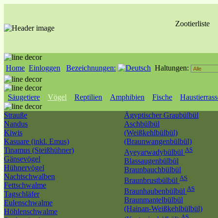
Zootierliste
Home
Einloggen
Bezeichnungen:
Haltungen:
Säugetiere
Vögel
Reptilien
Amphibien
Fische
Haustierras
Strauße
Ägyptischer Graubülbül
Nandus
Aschbülbül
Kiwis
(Weißkehlbülbül)
Kasuare (inkl. Emus)
(Braunwangenbülbül)
Tinamus (Steißhühner)
AS
Ayeyarwadybülbül
Gänsevögel
Blassaugenbülbül
Hühnervögel
Braunbauchbülbül
Nachtschwalben
AS
Braunbrustbülbül
Fettschwalme
AS
Braunhaubenbülbül
Tagschläfer
Braunmantelbülbül
Eulenschwalme
(Hainan-Weißkehlbülbül)
Höhlenschwalme
AS