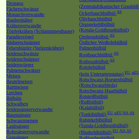
Drongos
(Zentralafrikanischer Graubül
Fächerschwänze
AS
Ockerbauchbülbül
Monarchverwandte
Olivbauchbülbül
Haubenhäher
Orangekehlbülbül
Krähenverwandte
(Kerala-Goldbrustbülbül)
Töpferkrähen (Schlammnestbauer)
AS
Paradiesvögel
Orpheusbülbül
Südseeschnäpper
Östlicher Weißohrbülbül
Felsenhüpfer (Stelzenkrähen)
Palmenbülbül
Seidenschwänze
AS
Rostbauchbülbül
Seidenschnäpper
AS
Rotbrustbülbül
Seidenwürger
Rotohrbülbül
Palmenschwätzer
EU ,nE
(kein Unterartenstatus)
Meisen
Rotschwanz-Borstenbülbül
Beutelmeisen
(Rotschwanzbleda)
Bartmeisen
Rotschwanz-Haarbülbül
Lerchen
Rotsteißbülbül
Bülbüls
(Rußbülbül)
Schwalben
(Kalabülbül)
Seidensängerverwandte
EU ,nEU,NA,AS
(Tonkibülbül)
Baumsänger
Rubinkehlbülbül
Schwanzmeisen
(Sunda-Goldbrustbülbül)
Laubsänger
EU ,NA,AS
Rohrsängerverwandte
(Blutkehlbülbül)
Grassänger
Rußhaubenbülbül