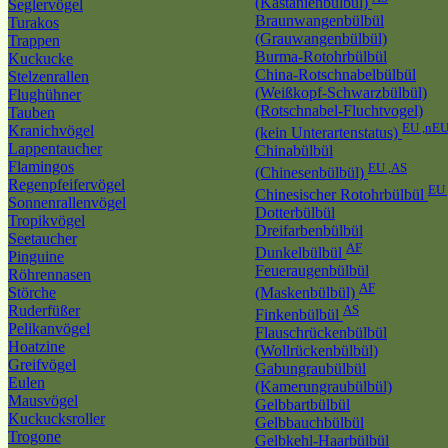
(Kastanienbülbül)
Seglervögel
Braunwangenbülbül
Turakos
(Grauwangenbülbül)
Trappen
Burma-Rotohrbülbül
Kuckucke
China-Rotschnabelbülbül
Stelzenrallen
(Weißkopf-Schwarzbülbül)
Flughühner
(Rotschnabel-Fluchtvogel)
Tauben
EU ,nE
Kranichvögel
(kein Unterartenstatus)
Lappentaucher
Chinabülbül
Flamingos
EU ,AS
(Chinesenbülbül)
Regenpfeifervögel
EU 
Chinesischer Rotohrbülbül
Sonnenrallenvögel
Dotterbülbül
Tropikvögel
Dreifarbenbülbül
Seetaucher
AF
Dunkelbülbül
Pinguine
Feueraugenbülbül
Röhrennasen
AF
Störche
(Maskenbülbül)
Ruderfüßer
AS
Finkenbülbül
Pelikanvögel
Flauschrückenbülbül
Hoatzine
(Wollrückenbülbül)
Greifvögel
Gabungraubülbül
Eulen
(Kamerungraubülbül)
Mausvögel
Gelbbartbülbül
Kuckucksroller
Gelbbauchbülbül
Trogone
Gelbkehl-Haarbülbül