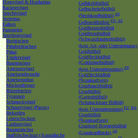
Hornvögel & Hopfartige
Gelbkehlbülbül
Rackenvögel
Gelbscheitelbülbül
Spechtvögel
AS
(Strohkopfbülbül)
Seriemas
EU ,AS
Gelbsteißbülbül
Falken
Goldbrauenbülbül
Papageien
Goldbrustbülbül
Sperlingsvögel
(Schwarzhaubenbülbül)
Breitrachen
(kein Art- oder Unterartstatus
Pittabreitrachen
Goldbülbül
Pittas
Goldfleckbülbül
Töpfervögel
(Goldzügelbülbül)
Baumsteiger
AS
Ameisenvögel
(kein Unterartenstatus)
Ameisendrosseln
Goldfleckbülbül
Ameisenpittas
(Nominatform)
Mückenfresser
Graubauchbülbül
Bürzelstelzer
Graubülbül
Tyrannen
(Gartenbülbül)
Schmuckvögel
(Schmuckloser Bülbül)
Schnurrvögel (Pipras)
EU ,NA
(kein Unterartenstatus)
Bekarden
Graubülbül
Leierschwänze
(Nominatform)
Laubenvögel
Graukopf-Borstenbülbül
Baumrutscher
AS
(Graukopfbleda)
Staffelschwänze (Australische
AS