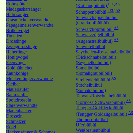
Rohrspötter
EU ,AS
(Kotilangbülbül)
Madagaskarsänger
nEU,AS
Schuppenbülbül
Halmsänger
Schwarzkappenbülbül
Grasmückenverwandte
(Graukopfbülbül)
Papageimeisenverwandte
AS
Schwarzkopfbülbül
Brillenvögel
Schwarzzügelbülbül
Timalien
AS
Drosslinge
(Augenstreifbülbül)
Zweigdrosslinge
Schwefelbülbül
Häherlinge
Seychellen-Rotschnabelbülbül
Honigvögel
(Dickschnabelbülbül)
Feenvögel
(Seychellenbülbül)
Goldhähnchen
Somalibülbül
Zaunkönige
(Somaligraubülbül)
Mückenfängerverwandte
AS
Streifenkehlbülbül
Kleiber
Strichelbülbül
Mauerläufer
(Sumatrabülbül)
Baumläufer
Taiwan-Rotschnabelbülbül
Spottdrosseln
AS
(Formosa-Schwarzbülbül)
Starenverwandte
Tengger-Goldfleckbülbül
Madenhacker
AS
(Tengger-Goldzügelbülbül)
Drosseln
Thompsonbülbül
Schmätzer
Uferbülbül
Rötel
Weißbrauenbülbül
Heckensänger & Schamas