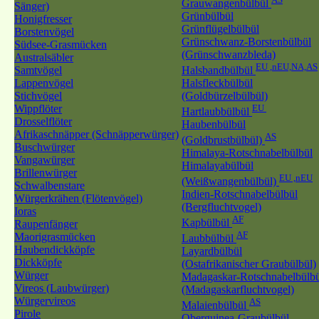
Grauwangenbülbül
Sänger)
Grünbülbül
Honigfresser
Grünflügelbülbül
Borstenvögel
Grünschwanz-Borstenbülbül
Südsee-Grasmücken
(Grünschwanzbleda)
Australsäbler
EU ,nEU,NA,AS
Samtvögel
Halsbandbülbül
Lappenvögel
Halsfleckbülbül
Stichvögel
(Goldbürzelbülbül)
Wippflöter
EU
Hartlaubbülbül
Drosselflöter
Haubenbülbül
Afrikaschnäpper (Schnäpperwürger)
AS
(Goldbrustbülbül)
Buschwürger
Himalaya-Rotschnabelbülbül
Vangawürger
Himalayabülbül
Brillenwürger
EU ,nEU
(Weißwangenbülbül)
Schwalbenstare
Indien-Rotschnabelbülbül
Würgerkrähen (Flötenvögel)
(Bergfluchtvogel)
Ioras
AF
Kapbülbül
Raupenfänger
AF
Maorigrasmücken
Laubbülbül
Haubendickköpfe
Layardbülbül
Dickköpfe
(Ostafrikanischer Graubülbül)
Würger
Madagaskar-Rotschnabelbülbü
Vireos (Laubwürger)
(Madagaskarfluchtvogel)
Würgervireos
AS
Malaienbülbül
Pirole
Oberguinea-Graubülbül