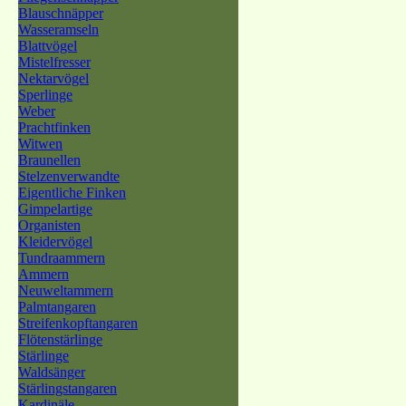
Blauschnäpper
Wasseramseln
Blattvögel
Mistelfresser
Nektarvögel
Sperlinge
Weber
Prachtfinken
Witwen
Braunellen
Stelzenverwandte
Eigentliche Finken
Gimpelartige
Organisten
Kleidervögel
Tundraammern
Ammern
Neuweltammern
Palmtangaren
Streifenkopftangaren
Flötenstärlinge
Stärlinge
Waldsänger
Stärlingstangaren
Kardinäle