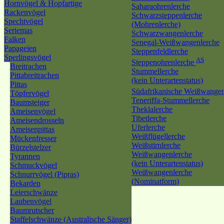
Hornvögel & Hopfartige
Saharaohrenlerche
Rackenvögel
Schwarzsteppenlerche
Spechtvögel
(Mohrenlerche)
Seriemas
Schwarzwangenlerche
Falken
Senegal-Weißwangenlerche
Papageien
Steppenfeldlerche
Sperlingsvögel
AS
Steppenohrenlerche
Breitrachen
Stummellerche
Pittabreitrachen
(kein Unterartenstatus)
Pittas
Südafrikanische Weißwange
Töpfervögel
Teneriffa-Stummellerche
Baumsteiger
Theklalerche
Ameisenvögel
Tibetlerche
Ameisendrosseln
Uferlerche
Ameisenpittas
Weißflügellerche
Mückenfresser
Weißstirnlerche
Bürzelstelzer
Weißwangenlerche
Tyrannen
(kein Unterartenstatus)
Schmuckvögel
Weißwangenlerche
Schnurrvögel (Pipras)
(Nominatform)
Bekarden
Leierschwänze
Laubenvögel
Baumrutscher
Staffelschwänze (Australische Sänger)