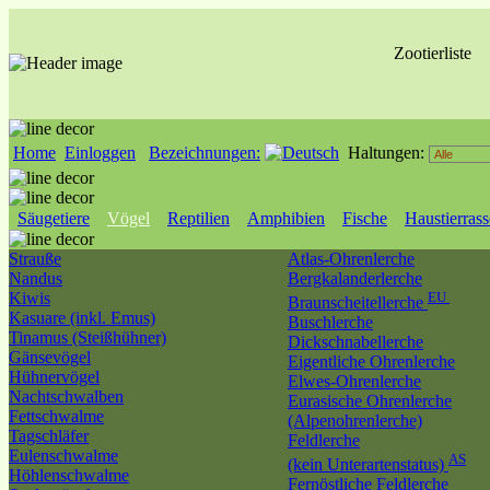
Zootierliste
Home
Einloggen
Bezeichnungen:
Haltungen:
Säugetiere
Vögel
Reptilien
Amphibien
Fische
Haustierras
Strauße
Atlas-Ohrenlerche
Nandus
Bergkalanderlerche
Kiwis
EU
Braunscheitellerche
Kasuare (inkl. Emus)
Buschlerche
Tinamus (Steißhühner)
Dickschnabellerche
Gänsevögel
Eigentliche Ohrenlerche
Hühnervögel
Elwes-Ohrenlerche
Nachtschwalben
Eurasische Ohrenlerche
Fettschwalme
(Alpenohrenlerche)
Tagschläfer
Feldlerche
Eulenschwalme
AS
(kein Unterartenstatus)
Höhlenschwalme
Fernöstliche Feldlerche