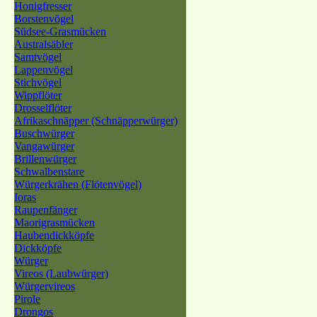
Honigfresser
Borstenvögel
Südsee-Grasmücken
Australsäbler
Samtvögel
Lappenvögel
Stichvögel
Wippflöter
Drosselflöter
Afrikaschnäpper (Schnäpperwürger)
Buschwürger
Vangawürger
Brillenwürger
Schwalbenstare
Würgerkrähen (Flötenvögel)
Ioras
Raupenfänger
Maorigrasmücken
Haubendickköpfe
Dickköpfe
Würger
Vireos (Laubwürger)
Würgervireos
Pirole
Drongos