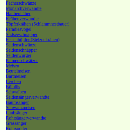
Fächerschwänze
Monarchverwandte
Haubenhäher
Krähenverwandte
Töpferkrähen (Schlammnestbauer)
Paradiesvögel
Südseeschnäpper
Felsenhüpfer (Stelzenkrähen)
Seidenschwänze
Seidenschnäpper
Seidenwürger
Palmenschwätzer
Meisen
Beutelmeisen
Bartmeisen
Lerchen
Bülbüls
Schwalben
Seidensängerverwandte
Baumsänger
Schwanzmeisen
Laubsänger
Rohrsängerverwandte
Grassänger
Rohrspötter