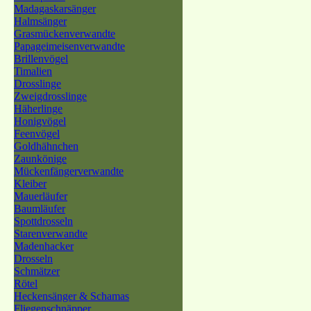
Madagaskarsänger
Halmsänger
Grasmückenverwandte
Papageimeisenverwandte
Brillenvögel
Timalien
Drosslinge
Zweigdrosslinge
Häherlinge
Honigvögel
Feenvögel
Goldhähnchen
Zaunkönige
Mückenfängerverwandte
Kleiber
Mauerläufer
Baumläufer
Spottdrosseln
Starenverwandte
Madenhacker
Drosseln
Schmätzer
Rötel
Heckensänger & Schamas
Fliegenschnäpper