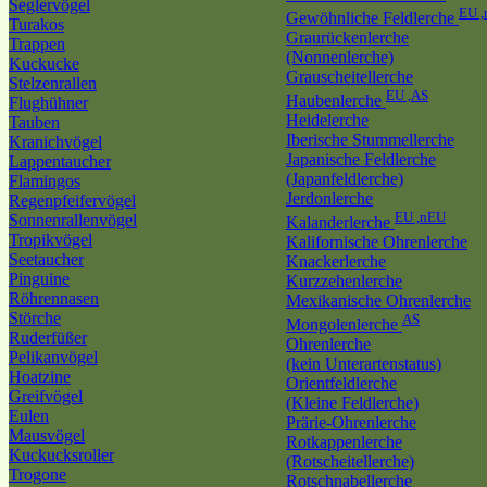
Seglervögel
EU 
Gewöhnliche Feldlerche
Turakos
Graurückenlerche
Trappen
(Nonnenlerche)
Kuckucke
Grauscheitellerche
Stelzenrallen
EU ,AS
Haubenlerche
Flughühner
Heidelerche
Tauben
Iberische Stummellerche
Kranichvögel
Japanische Feldlerche
Lappentaucher
(Japanfeldlerche)
Flamingos
Jerdonlerche
Regenpfeifervögel
EU ,nEU
Sonnenrallenvögel
Kalanderlerche
Tropikvögel
Kalifornische Ohrenlerche
Seetaucher
Knackerlerche
Pinguine
Kurzzehenlerche
Röhrennasen
Mexikanische Ohrenlerche
Störche
AS
Mongolenlerche
Ruderfüßer
Ohrenlerche
Pelikanvögel
(kein Unterartenstatus)
Hoatzine
Orientfeldlerche
Greifvögel
(Kleine Feldlerche)
Eulen
Prärie-Ohrenlerche
Mausvögel
Rotkappenlerche
Kuckucksroller
(Rotscheitellerche)
Trogone
Rotschnabellerche