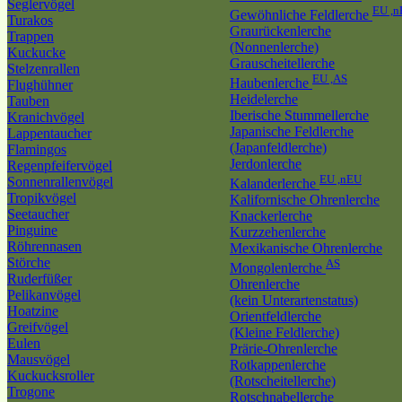
Seglervögel
EU ,
Gewöhnliche Feldlerche
Turakos
Graurückenlerche
Trappen
(Nonnenlerche)
Kuckucke
Grauscheitellerche
Stelzenrallen
EU ,AS
Haubenlerche
Flughühner
Heidelerche
Tauben
Iberische Stummellerche
Kranichvögel
Japanische Feldlerche
Lappentaucher
(Japanfeldlerche)
Flamingos
Jerdonlerche
Regenpfeifervögel
EU ,nEU
Sonnenrallenvögel
Kalanderlerche
Tropikvögel
Kalifornische Ohrenlerche
Seetaucher
Knackerlerche
Pinguine
Kurzzehenlerche
Röhrennasen
Mexikanische Ohrenlerche
Störche
AS
Mongolenlerche
Ruderfüßer
Ohrenlerche
Pelikanvögel
(kein Unterartenstatus)
Hoatzine
Orientfeldlerche
Greifvögel
(Kleine Feldlerche)
Eulen
Prärie-Ohrenlerche
Mausvögel
Rotkappenlerche
Kuckucksroller
(Rotscheitellerche)
Trogone
Rotschnabellerche