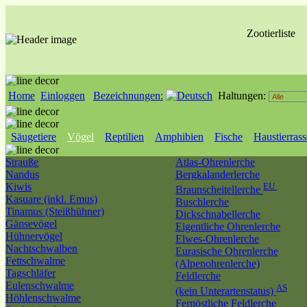
Zootierliste
Home
Einloggen
Bezeichnungen:
Haltungen:
Säugetiere
Vögel
Reptilien
Amphibien
Fische
Haustierras
Strauße
Atlas-Ohrenlerche
Nandus
Bergkalanderlerche
Kiwis
EU
Braunscheitellerche
Kasuare (inkl. Emus)
Buschlerche
Tinamus (Steißhühner)
Dickschnabellerche
Gänsevögel
Eigentliche Ohrenlerche
Hühnervögel
Elwes-Ohrenlerche
Nachtschwalben
Eurasische Ohrenlerche
Fettschwalme
(Alpenohrenlerche)
Tagschläfer
Feldlerche
Eulenschwalme
AS
(kein Unterartenstatus)
Höhlenschwalme
Fernöstliche Feldlerche