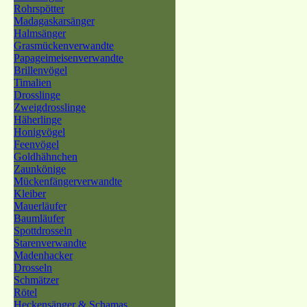
Rohrspötter
Madagaskarsänger
Halmsänger
Grasmückenverwandte
Papageimeisenverwandte
Brillenvögel
Timalien
Drosslinge
Zweigdrosslinge
Häherlinge
Honigvögel
Feenvögel
Goldhähnchen
Zaunkönige
Mückenfängerverwandte
Kleiber
Mauerläufer
Baumläufer
Spottdrosseln
Starenverwandte
Madenhacker
Drosseln
Schmätzer
Rötel
Heckensänger & Schamas