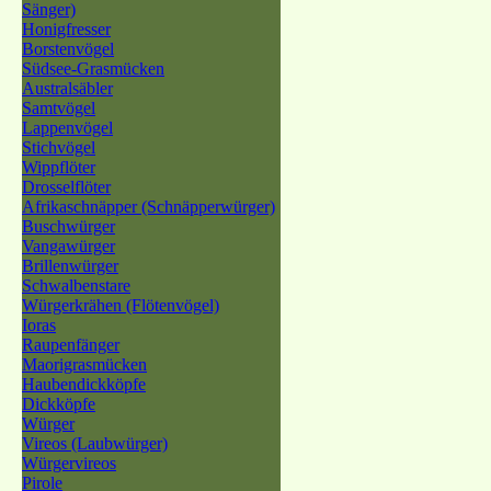
Sänger)
Honigfresser
Borstenvögel
Südsee-Grasmücken
Australsäbler
Samtvögel
Lappenvögel
Stichvögel
Wippflöter
Drosselflöter
Afrikaschnäpper (Schnäpperwürger)
Buschwürger
Vangawürger
Brillenwürger
Schwalbenstare
Würgerkrähen (Flötenvögel)
Ioras
Raupenfänger
Maorigrasmücken
Haubendickköpfe
Dickköpfe
Würger
Vireos (Laubwürger)
Würgervireos
Pirole