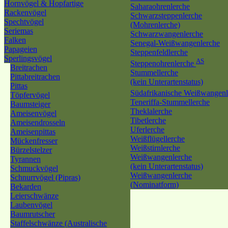
Hornvögel & Hopfartige
Saharaohrenlerche
Rackenvögel
Schwarzsteppenlerche
Spechtvögel
(Mohrenlerche)
Seriemas
Schwarzwangenlerche
Falken
Senegal-Weißwangenlerche
Papageien
Steppenfeldlerche
Sperlingsvögel
AS
Steppenohrenlerche
Breitrachen
Stummellerche
Pittabreitrachen
(kein Unterartenstatus)
Pittas
Südafrikanische Weißwangen
Töpfervögel
Teneriffa-Stummellerche
Baumsteiger
Theklalerche
Ameisenvögel
Tibetlerche
Ameisendrosseln
Uferlerche
Ameisenpittas
Weißflügellerche
Mückenfresser
Weißstirnlerche
Bürzelstelzer
Weißwangenlerche
Tyrannen
(kein Unterartenstatus)
Schmuckvögel
Weißwangenlerche
Schnurrvögel (Pipras)
(Nominatform)
Bekarden
Leierschwänze
Laubenvögel
Baumrutscher
Staffelschwänze (Australische