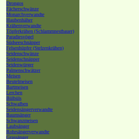
Drongos
Fächerschwänze
Monarchverwandte
Haubenhäher
Krähenverwandte
Töpferkrähen (Schlammnestbauer)
Paradiesvögel
Südseeschnäpper
Felsenhüpfer (Stelzenkrähen)
Seidenschwänze
Seidenschnäpper
Seidenwürger
Palmenschwätzer
Meisen
Beutelmeisen
Bartmeisen
Lerchen
Bülbüls
Schwalben
Seidensängerverwandte
Baumsänger
Schwanzmeisen
Laubsänger
Rohrsängerverwandte
Grassänger