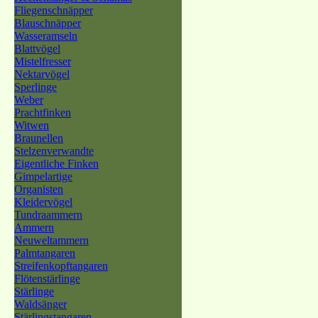
Fliegenschnäpper
Blauschnäpper
Wasseramseln
Blattvögel
Mistelfresser
Nektarvögel
Sperlinge
Weber
Prachtfinken
Witwen
Braunellen
Stelzenverwandte
Eigentliche Finken
Gimpelartige
Organisten
Kleidervögel
Tundraammern
Ammern
Neuweltammern
Palmtangaren
Streifenkopftangaren
Flötenstärlinge
Stärlinge
Waldsänger
Stärlingstangaren