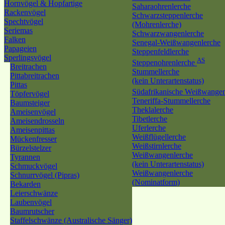
Hornvögel & Hopfartige
Saharaohrenlerche
Rackenvögel
Schwarzsteppenlerche
Spechtvögel
(Mohrenlerche)
Seriemas
Schwarzwangenlerche
Falken
Senegal-Weißwangenlerche
Papageien
Steppenfeldlerche
Sperlingsvögel
AS
Steppenohrenlerche
Breitrachen
Stummellerche
Pittabreitrachen
(kein Unterartenstatus)
Pittas
Südafrikanische Weißwange
Töpfervögel
Teneriffa-Stummellerche
Baumsteiger
Theklalerche
Ameisenvögel
Tibetlerche
Ameisendrosseln
Uferlerche
Ameisenpittas
Weißflügellerche
Mückenfresser
Weißstirnlerche
Bürzelstelzer
Weißwangenlerche
Tyrannen
(kein Unterartenstatus)
Schmuckvögel
Weißwangenlerche
Schnurrvögel (Pipras)
(Nominatform)
Bekarden
Leierschwänze
Laubenvögel
Baumrutscher
Staffelschwänze (Australische Sänger)