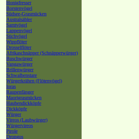
Honigfresser
Borstenvögel
Südsee-Grasmücken
Australsäbler
Samtvögel
Lappenvögel
Stichvögel
Wippflöter
Drosselflöter
Afrikaschnäpper (Schnäpperwürger)
Buschwürger
Vangawürger
Brillenwürger
Schwalbenstare
Würgerkrähen (Flötenvögel)
Ioras
Raupenfänger
Maorigrasmücken
Haubendickköpfe
Dickköpfe
Würger
Vireos (Laubwürger)
Würgervireos
Pirole
Drongos