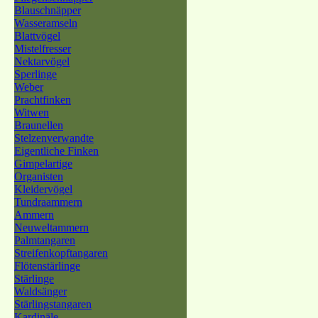
Blauschnäpper
Wasseramseln
Blattvögel
Mistelfresser
Nektarvögel
Sperlinge
Weber
Prachtfinken
Witwen
Braunellen
Stelzenverwandte
Eigentliche Finken
Gimpelartige
Organisten
Kleidervögel
Tundraammern
Ammern
Neuweltammern
Palmtangaren
Streifenkopftangaren
Flötenstärlinge
Stärlinge
Waldsänger
Stärlingstangaren
Kardinäle