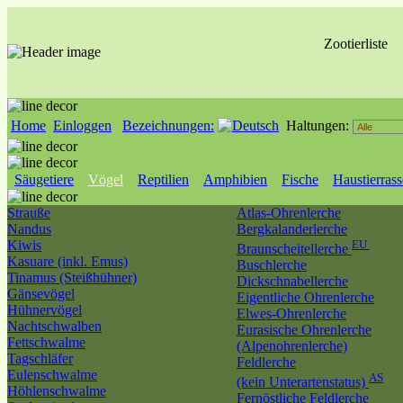
Zootierliste
Home
Einloggen
Bezeichnungen:
Haltungen:
Säugetiere
Vögel
Reptilien
Amphibien
Fische
Haustierras
Strauße
Atlas-Ohrenlerche
Nandus
Bergkalanderlerche
Kiwis
EU
Braunscheitellerche
Kasuare (inkl. Emus)
Buschlerche
Tinamus (Steißhühner)
Dickschnabellerche
Gänsevögel
Eigentliche Ohrenlerche
Hühnervögel
Elwes-Ohrenlerche
Nachtschwalben
Eurasische Ohrenlerche
Fettschwalme
(Alpenohrenlerche)
Tagschläfer
Feldlerche
Eulenschwalme
AS
(kein Unterartenstatus)
Höhlenschwalme
Fernöstliche Feldlerche