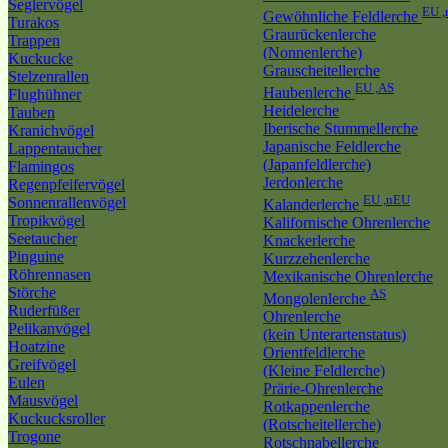
Seglervögel
EU 
Gewöhnliche Feldlerche
Turakos
Graurückenlerche
Trappen
(Nonnenlerche)
Kuckucke
Grauscheitellerche
Stelzenrallen
EU ,AS
Haubenlerche
Flughühner
Heidelerche
Tauben
Iberische Stummellerche
Kranichvögel
Japanische Feldlerche
Lappentaucher
(Japanfeldlerche)
Flamingos
Jerdonlerche
Regenpfeifervögel
EU ,nEU
Sonnenrallenvögel
Kalanderlerche
Tropikvögel
Kalifornische Ohrenlerche
Seetaucher
Knackerlerche
Pinguine
Kurzzehenlerche
Röhrennasen
Mexikanische Ohrenlerche
Störche
AS
Mongolenlerche
Ruderfüßer
Ohrenlerche
Pelikanvögel
(kein Unterartenstatus)
Hoatzine
Orientfeldlerche
Greifvögel
(Kleine Feldlerche)
Eulen
Prärie-Ohrenlerche
Mausvögel
Rotkappenlerche
Kuckucksroller
(Rotscheitellerche)
Trogone
Rotschnabellerche