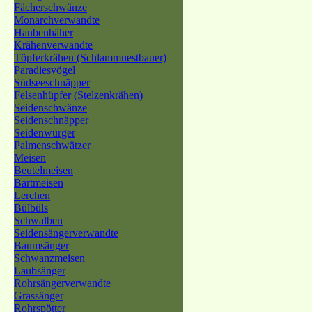
Fächerschwänze
Monarchverwandte
Haubenhäher
Krähenverwandte
Töpferkrähen (Schlammnestbauer)
Paradiesvögel
Südseeschnäpper
Felsenhüpfer (Stelzenkrähen)
Seidenschwänze
Seidenschnäpper
Seidenwürger
Palmenschwätzer
Meisen
Beutelmeisen
Bartmeisen
Lerchen
Bülbüls
Schwalben
Seidensängerverwandte
Baumsänger
Schwanzmeisen
Laubsänger
Rohrsängerverwandte
Grassänger
Rohrspötter