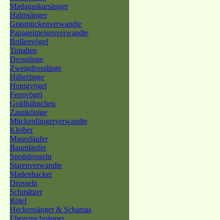
Madagaskarsänger
Halmsänger
Grasmückenverwandte
Papageimeisenverwandte
Brillenvögel
Timalien
Drosslinge
Zweigdrosslinge
Häherlinge
Honigvögel
Feenvögel
Goldhähnchen
Zaunkönige
Mückenfängerverwandte
Kleiber
Mauerläufer
Baumläufer
Spottdrosseln
Starenverwandte
Madenhacker
Drosseln
Schmätzer
Rötel
Heckensänger & Schamas
Fliegenschnäpper