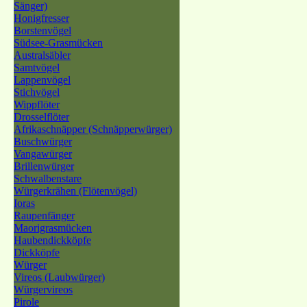
Sänger)
Honigfresser
Borstenvögel
Südsee-Grasmücken
Australsäbler
Samtvögel
Lappenvögel
Stichvögel
Wippflöter
Drosselflöter
Afrikaschnäpper (Schnäpperwürger)
Buschwürger
Vangawürger
Brillenwürger
Schwalbenstare
Würgerkrähen (Flötenvögel)
Ioras
Raupenfänger
Maorigrasmücken
Haubendickköpfe
Dickköpfe
Würger
Vireos (Laubwürger)
Würgervireos
Pirole