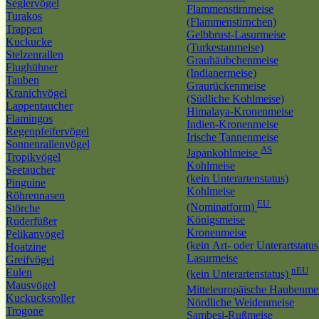
Seglervögel
Flammenstirnmeise
Turakos
(Flammenstirnchen)
Trappen
Gelbbrust-Lasurmeise
Kuckucke
(Turkestanmeise)
Stelzenrallen
Grauhäubchenmeise
Flughühner
(Indianermeise)
Tauben
Graurückenmeise
Kranichvögel
(Südliche Kohlmeise)
Lappentaucher
Himalaya-Kronenmeise
Flamingos
Indien-Kronenmeise
Regenpfeifervögel
Irische Tannenmeise
Sonnenrallenvögel
AS
Japankohlmeise
Tropikvögel
Kohlmeise
Seetaucher
(kein Unterartenstatus)
Pinguine
Kohlmeise
Röhrennasen
EU
(Nominatform)
Störche
Königsmeise
Ruderfüßer
Kronenmeise
Pelikanvögel
(kein Art- oder Unterartstatus
Hoatzine
Lasurmeise
Greifvögel
nEU
Eulen
(kein Unterartenstatus)
Mausvögel
Mitteleuropäische Haubenme
Kuckucksroller
Nördliche Weidenmeise
Trogone
Sambesi-Rußmeise