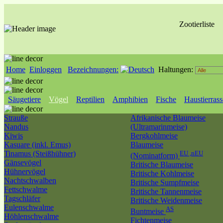
Zootierliste
Home
Einloggen
Bezeichnungen:
Haltungen:
Säugetiere
Vögel
Reptilien
Amphibien
Fische
Haustierras
Strauße
Afrikanische Blaumeise
Nandus
(Ultramarinmeise)
Kiwis
Bergkohlmeise
Kasuare (inkl. Emus)
Blaumeise
Tinamus (Steißhühner)
EU ,nEU
(Nominatform)
Gänsevögel
Britische Blaumeise
Hühnervögel
Britische Kohlmeise
Nachtschwalben
Britische Sumpfmeise
Fettschwalme
Britische Tannenmeise
Tagschläfer
Britische Weidenmeise
Eulenschwalme
AS
Buntmeise
Höhlenschwalme
Fichtenmeise