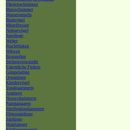
Fliegenschnäpper
Blauschnäpper
Wasseramseln
Blattvögel
Mistelfresser
Nektarvögel
Sperlinge
Weber
Prachtfinken
Witwen
Braunellen
Stelzenverwandte
Eigentliche Finken
Gimpelartige
Organisten
Kleidervögel
Tundraammern
Ammern
Neuweltammern
Palmtangaren
Streifenkopftangaren
Flötenstärlinge
Stärlinge
Waldsänger
Stärlingstangaren