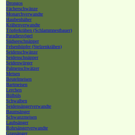
Drongos
Fächerschwänze
Monarchverwandte
Haubenhäher
Krähenverwandte
Töpferkrähen (Schlammnestbauer)
Paradiesvögel
Südseeschnäpper
Felsenhüpfer (Stelzenkrähen)
Seidenschwänze
Seidenschnäpper
Seidenwürger
Palmenschwätzer
Meisen
Beutelmeisen
Bartmeisen
Lerchen
Bülbüls
Schwalben
Seidensängerverwandte
Baumsänger
Schwanzmeisen
Laubsänger
Rohrsängerverwandte
Grassänger