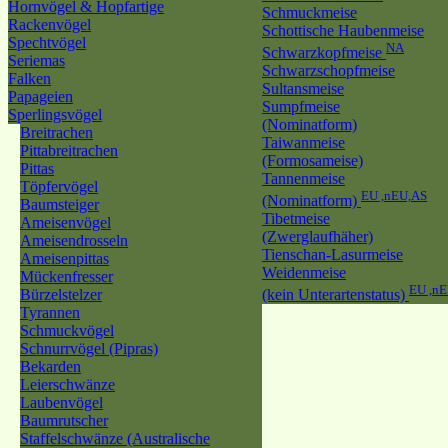
Hornvögel & Hopfartige
Schmuckmeise
Rackenvögel
Schottische Haubenmeise
Spechtvögel
NA
Schwarzkopfmeise
Seriemas
Schwarzschopfmeise
Falken
Sultansmeise
Papageien
Sumpfmeise
Sperlingsvögel
(Nominatform)
Breitrachen
Taiwanmeise
Pittabreitrachen
(Formosameise)
Pittas
Tannenmeise
Töpfervögel
EU ,nEU,AS
(Nominatform)
Baumsteiger
Tibetmeise
Ameisenvögel
(Zwerglaufhäher)
Ameisendrosseln
Tienschan-Lasurmeise
Ameisenpittas
Weidenmeise
Mückenfresser
EU ,n
Bürzelstelzer
(kein Unterartenstatus)
Tyrannen
Schmuckvögel
Schnurrvögel (Pipras)
Bekarden
Leierschwänze
Laubenvögel
Baumrutscher
Staffelschwänze (Australische