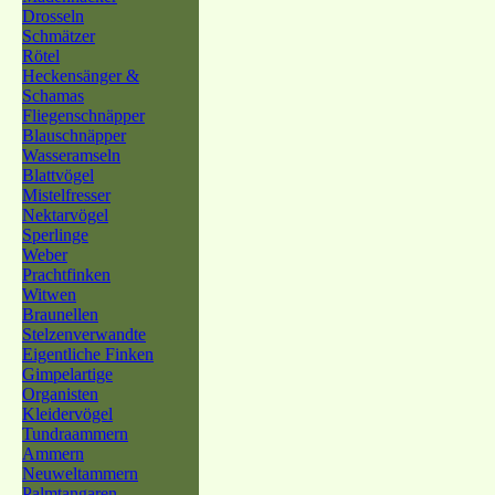
Drosseln
Schmätzer
Rötel
Heckensänger &
Schamas
Fliegenschnäpper
Blauschnäpper
Wasseramseln
Blattvögel
Mistelfresser
Nektarvögel
Sperlinge
Weber
Prachtfinken
Witwen
Braunellen
Stelzenverwandte
Eigentliche Finken
Gimpelartige
Organisten
Kleidervögel
Tundraammern
Ammern
Neuweltammern
Palmtangaren