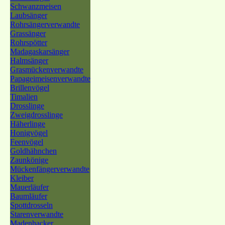
Schwanzmeisen
Laubsänger
Rohrsängerverwandte
Grassänger
Rohrspötter
Madagaskarsänger
Halmsänger
Grasmückenverwandte
Papageimeisenverwandte
Brillenvögel
Timalien
Drosslinge
Zweigdrosslinge
Häherlinge
Honigvögel
Feenvögel
Goldhähnchen
Zaunkönige
Mückenfängerverwandte
Kleiber
Mauerläufer
Baumläufer
Spottdrosseln
Starenverwandte
Madenhacker