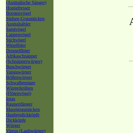
(Australische Sänger)
Honigfresser
Borstenvögel
Südsee-Grasmücken
Australsäbler
Samtvögel
Lappenvögel
Stichvögel
Wippflöter
Drosselflöter
Afrikaschnäpper
(Schnäpperwürger)
Buschwürger
Vangawürger
Brillenwürger
Schwalbenstare
Würgerkrähen
(Flötenvögel)
Ioras
Raupenfänger
Maorigrasmücken
Haubendickköpfe
Dickköpfe
Würger
Vireos (Laubwürger)