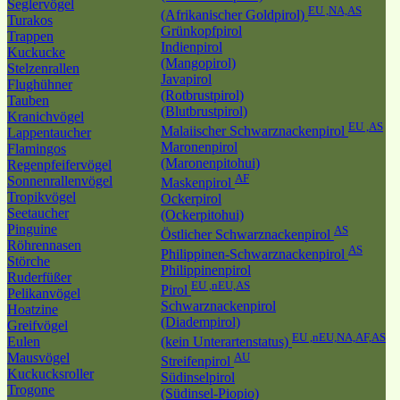
Seglervögel
EU ,NA,AS
(Afrikanischer Goldpirol)
Turakos
Grünkopfpirol
Trappen
Indienpirol
Kuckucke
(Mangopirol)
Stelzenrallen
Javapirol
Flughühner
(Rotbrustpirol)
Tauben
(Blutbrustpirol)
Kranichvögel
EU ,AS
Malaiischer Schwarznackenpirol
Lappentaucher
Maronenpirol
Flamingos
(Maronenpitohui)
Regenpfeifervögel
AF
Sonnenrallenvögel
Maskenpirol
Tropikvögel
Ockerpirol
Seetaucher
(Ockerpitohui)
Pinguine
AS
Östlicher Schwarznackenpirol
Röhrennasen
AS
Philippinen-Schwarznackenpirol
Störche
Philippinenpirol
Ruderfüßer
EU ,nEU,AS
Pirol
Pelikanvögel
Schwarznackenpirol
Hoatzine
(Diadempirol)
Greifvögel
EU ,nEU,NA,AF,AS
Eulen
(kein Unterartenstatus)
Mausvögel
AU
Streifenpirol
Kuckucksroller
Südinselpirol
Trogone
(Südinsel-Piopio)