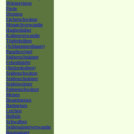
Würgervireos
Pirole
Drongos
Fächerschwänze
Monarchverwandte
Haubenhäher
Krähenverwandte
Töpferkrähen
(Schlammnestbauer)
Paradiesvögel
Südseeschnäpper
Felsenhüpfer
(Stelzenkrähen)
Seidenschwänze
Seidenschnäpper
Seidenwürger
Palmenschwätzer
Meisen
Beutelmeisen
Bartmeisen
Lerchen
Bülbüls
Schwalben
Seidensängerverwandte
Baumsänger