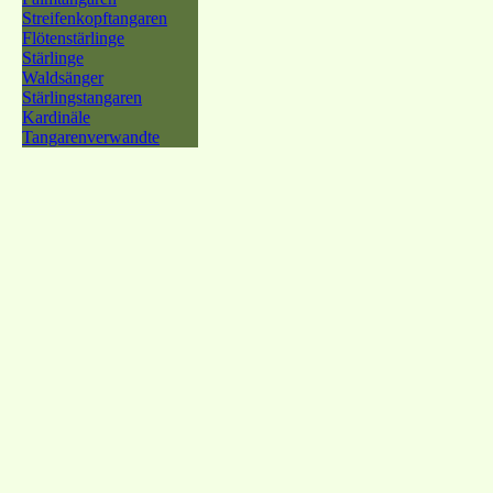
Streifenkopftangaren
Flötenstärlinge
Stärlinge
Waldsänger
Stärlingstangaren
Kardinäle
Tangarenverwandte