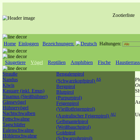
Zootierliste
Home
Einloggen
Bezeichnungen:
Haltungen:
Säugetiere
Vögel
Reptilien
Amphibien
Fische
Haustierras
Strauße
Bengalenpirol
Nandus
AS
Ph
(Schwarzkopfpirol)
Kiwis
Or
Bergpirol
Kasuare (inkl. Emus)
S
Blutpirol
Tinamus (Steißhühner)
(Purpurpirol)
Gänsevögel
An
Feigenpirol
Hühnervögel
(Vieillotfeigenpirol)
Nachtschwalben
AU
Un
(Australischer Feigenpirol)
Fettschwalme
Gelbmantelpirol
Tagschläfer
(Weißbauchpirol)
Eulenschwalme
Goldpirol
Höhlenschwalme
(Schwarzohrpirol)