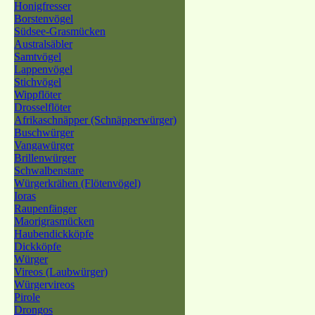
Honigfresser
Borstenvögel
Südsee-Grasmücken
Australsäbler
Samtvögel
Lappenvögel
Stichvögel
Wippflöter
Drosselflöter
Afrikaschnäpper (Schnäpperwürger)
Buschwürger
Vangawürger
Brillenwürger
Schwalbenstare
Würgerkrähen (Flötenvögel)
Ioras
Raupenfänger
Maorigrasmücken
Haubendickköpfe
Dickköpfe
Würger
Vireos (Laubwürger)
Würgervireos
Pirole
Drongos