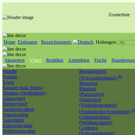
Zootierliste
Home
Einloggen
Bezeichnungen:
Haltungen:
Säugetiere
Vögel
Reptilien
Amphibien
Fische
Haustierras
Strauße
Bengalenpirol
Nandus
AS
(Schwarzkopfpirol)
Kiwis
Bergpirol
Kasuare (inkl. Emus)
Blutpirol
Tinamus (Steißhühner)
(Purpurpirol)
Gänsevögel
Feigenpirol
Hühnervögel
(Vieillotfeigenpirol)
Nachtschwalben
A
(Australischer Feigenpirol)
Fettschwalme
Gelbmantelpirol
Tagschläfer
(Weißbauchpirol)
Eulenschwalme
Goldpirol
Höhlenschwalme
(Schwarzohrpirol)