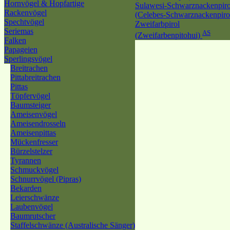
Hornvögel & Hopfartige
Sulawesi-Schwarznackenpiro
Rackenvögel
(Celebes-Schwarznackenpiro
Spechtvögel
Zweifarbpirol
Seriemas
AS
(Zweifarbenpitohui)
Falken
Papageien
Sperlingsvögel
Breitrachen
Pittabreitrachen
Pittas
Töpfervögel
Baumsteiger
Ameisenvögel
Ameisendrosseln
Ameisenpittas
Mückenfresser
Bürzelstelzer
Tyrannen
Schmuckvögel
Schnurrvögel (Pipras)
Bekarden
Leierschwänze
Laubenvögel
Baumrutscher
Staffelschwänze (Australische Sänger)