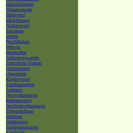
Blauschnäpper
Wasseramseln
Blattvögel
Mistelfresser
Nektarvögel
Sperlinge
Weber
Prachtfinken
Witwen
Braunellen
Stelzenverwandte
Eigentliche Finken
Gimpelartige
Organisten
Kleidervögel
Tundraammern
Ammern
Neuweltammern
Palmtangaren
Streifenkopftangaren
Flötenstärlinge
Stärlinge
Waldsänger
Stärlingstangaren
Kardinäle