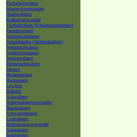
Fächerschwänze
Monarchverwandte
Haubenhäher
Krähenverwandte
Töpferkrähen (Schlammnestbauer)
Paradiesvögel
Südseeschnäpper
Felsenhüpfer (Stelzenkrähen)
Seidenschwänze
Seidenschnäpper
Seidenwürger
Palmenschwätzer
Meisen
Beutelmeisen
Bartmeisen
Lerchen
Bülbüls
Schwalben
Seidensängerverwandte
Baumsänger
Schwanzmeisen
Laubsänger
Rohrsängerverwandte
Grassänger
Rohrspötter