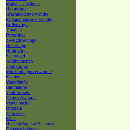
Madagaskarsänger
Halmsänger
Grasmückenverwandte
Papageimeisenverwandte
Brillenvögel
Timalien
Drosslinge
Zweigdrosslinge
Häherlinge
Honigvögel
Feenvögel
Goldhähnchen
Zaunkönige
Mückenfängerverwandte
Kleiber
Mauerläufer
Baumläufer
Spottdrosseln
Starenverwandte
Madenhacker
Drosseln
Schmätzer
Rötel
Heckensänger & Schamas
Fliegenschnäpper