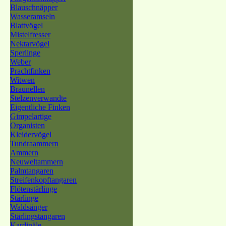
Blauschnäpper
Wasseramseln
Blattvögel
Mistelfresser
Nektarvögel
Sperlinge
Weber
Prachtfinken
Witwen
Braunellen
Stelzenverwandte
Eigentliche Finken
Gimpelartige
Organisten
Kleidervögel
Tundraammern
Ammern
Neuweltammern
Palmtangaren
Streifenkopftangaren
Flötenstärlinge
Stärlinge
Waldsänger
Stärlingstangaren
Kardinäle