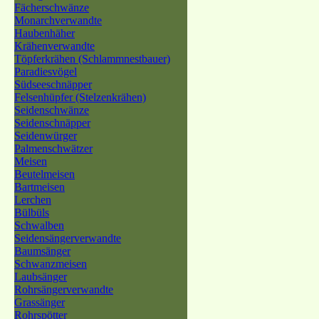
Fächerschwänze
Monarchverwandte
Haubenhäher
Krähenverwandte
Töpferkrähen (Schlammnestbauer)
Paradiesvögel
Südseeschnäpper
Felsenhüpfer (Stelzenkrähen)
Seidenschwänze
Seidenschnäpper
Seidenwürger
Palmenschwätzer
Meisen
Beutelmeisen
Bartmeisen
Lerchen
Bülbüls
Schwalben
Seidensängerverwandte
Baumsänger
Schwanzmeisen
Laubsänger
Rohrsängerverwandte
Grassänger
Rohrspötter