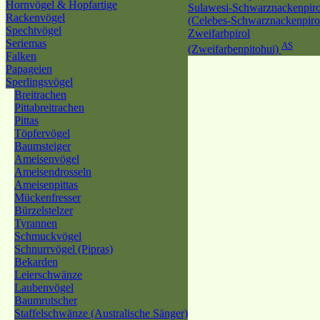
Hornvögel & Hopfartige
Sulawesi-Schwarznackenpiro
Rackenvögel
(Celebes-Schwarznackenpiro
Spechtvögel
Zweifarbpirol
Seriemas
AS
(Zweifarbenpitohui)
Falken
Papageien
Sperlingsvögel
Breitrachen
Pittabreitrachen
Pittas
Töpfervögel
Baumsteiger
Ameisenvögel
Ameisendrosseln
Ameisenpittas
Mückenfresser
Bürzelstelzer
Tyrannen
Schmuckvögel
Schnurrvögel (Pipras)
Bekarden
Leierschwänze
Laubenvögel
Baumrutscher
Staffelschwänze (Australische Sänger)