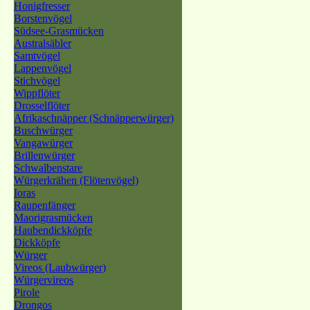
Honigfresser
Borstenvögel
Südsee-Grasmücken
Australsäbler
Samtvögel
Lappenvögel
Stichvögel
Wippflöter
Drosselflöter
Afrikaschnäpper (Schnäpperwürger)
Buschwürger
Vangawürger
Brillenwürger
Schwalbenstare
Würgerkrähen (Flötenvögel)
Ioras
Raupenfänger
Maorigrasmücken
Haubendickköpfe
Dickköpfe
Würger
Vireos (Laubwürger)
Würgervireos
Pirole
Drongos