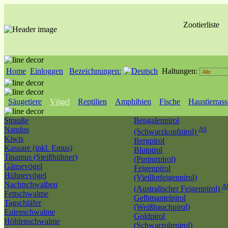
Zootierliste
Home
Einloggen
Bezeichnungen:
Haltungen:
Säugetiere
Vögel
Reptilien
Amphibien
Fische
Haustierras
Strauße
Bengalenpirol
Nandus
AS
(Schwarzkopfpirol)
Kiwis
Bergpirol
Kasuare (inkl. Emus)
Blutpirol
Tinamus (Steißhühner)
(Purpurpirol)
Gänsevögel
Feigenpirol
Hühnervögel
(Vieillotfeigenpirol)
Nachtschwalben
A
(Australischer Feigenpirol)
Fettschwalme
Gelbmantelpirol
Tagschläfer
(Weißbauchpirol)
Eulenschwalme
Goldpirol
Höhlenschwalme
(Schwarzohrpirol)