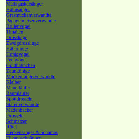
Madagaskarsänger
Halmsänger
Grasmückenverwandte
Papageimeisenverwandte
Brillenvögel
Timalien
Drosslinge
Zweigdrosslinge
Häherlinge
Honigvögel
Feenvögel
Goldhähnchen
Zaunkönige
Mückenfängerverwandte
Kleiber
Mauerläufer
Baumläufer
Spottdrosseln
Starenverwandte
Madenhacker
Drosseln
Schmätzer
Rötel
Heckensänger & Schamas
Fliegenschnäpper