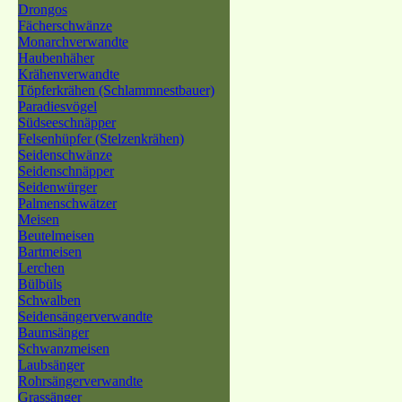
Drongos
Fächerschwänze
Monarchverwandte
Haubenhäher
Krähenverwandte
Töpferkrähen (Schlammnestbauer)
Paradiesvögel
Südseeschnäpper
Felsenhüpfer (Stelzenkrähen)
Seidenschwänze
Seidenschnäpper
Seidenwürger
Palmenschwätzer
Meisen
Beutelmeisen
Bartmeisen
Lerchen
Bülbüls
Schwalben
Seidensängerverwandte
Baumsänger
Schwanzmeisen
Laubsänger
Rohrsängerverwandte
Grassänger