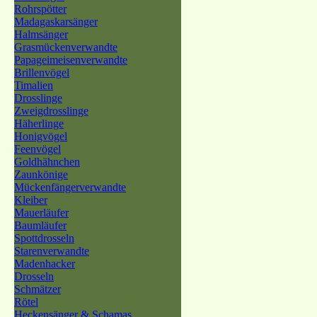
Rohrspötter
Madagaskarsänger
Halmsänger
Grasmückenverwandte
Papageimeisenverwandte
Brillenvögel
Timalien
Drosslinge
Zweigdrosslinge
Häherlinge
Honigvögel
Feenvögel
Goldhähnchen
Zaunkönige
Mückenfängerverwandte
Kleiber
Mauerläufer
Baumläufer
Spottdrosseln
Starenverwandte
Madenhacker
Drosseln
Schmätzer
Rötel
Heckensänger & Schamas