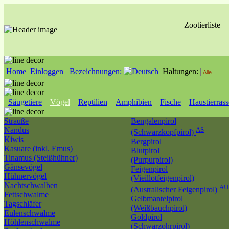
Zootierliste
Home
Einloggen
Bezeichnungen:
Haltungen:
Säugetiere
Vögel
Reptilien
Amphibien
Fische
Haustierras
Strauße
Bengalenpirol
Nandus
AS
(Schwarzkopfpirol)
Kiwis
Bergpirol
Kasuare (inkl. Emus)
Blutpirol
Tinamus (Steißhühner)
(Purpurpirol)
Gänsevögel
Feigenpirol
Hühnervögel
(Vieillotfeigenpirol)
Nachtschwalben
AU
(Australischer Feigenpirol)
Fettschwalme
Gelbmantelpirol
Tagschläfer
(Weißbauchpirol)
Eulenschwalme
Goldpirol
Höhlenschwalme
(Schwarzohrpirol)