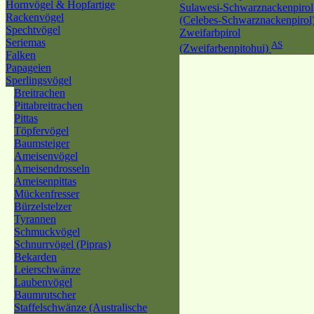
Hornvögel & Hopfartige
Sulawesi-Schwarznackenpirol
Rackenvögel
(Celebes-Schwarznackenpirol
Spechtvögel
Zweifarbpirol
Seriemas
AS
(Zweifarbenpitohui)
Falken
Papageien
Sperlingsvögel
Breitrachen
Pittabreitrachen
Pittas
Töpfervögel
Baumsteiger
Ameisenvögel
Ameisendrosseln
Ameisenpittas
Mückenfresser
Bürzelstelzer
Tyrannen
Schmuckvögel
Schnurrvögel (Pipras)
Bekarden
Leierschwänze
Laubenvögel
Baumrutscher
Staffelschwänze (Australische