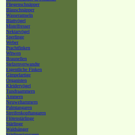
Fliegenschnäpper
Blauschnäpper
Wasseramseln
Blattvögel
Mistelfresser
Nektarvögel
Sperlinge
Weber
Prachtfinken
Witwen
Braunellen
Stelzenverwandte
Eigentliche Finken
Gimpelartige
Organisten
Kleidervögel
Tundraammern
Ammern
Neuweltammern
Palmtangaren
Streifenkopftangaren
Flötenstärlinge
Stärlinge
Waldsänger
Stärlingstangaren