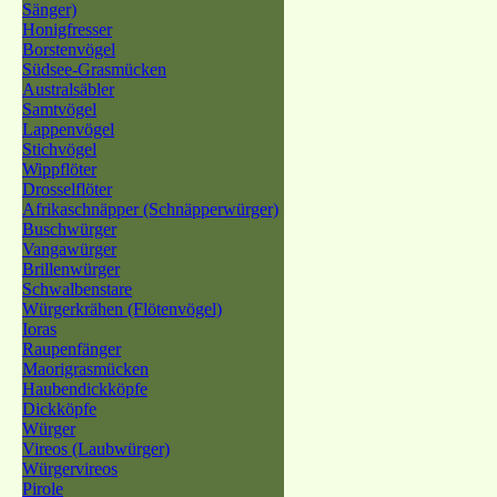
Sänger)
Honigfresser
Borstenvögel
Südsee-Grasmücken
Australsäbler
Samtvögel
Lappenvögel
Stichvögel
Wippflöter
Drosselflöter
Afrikaschnäpper (Schnäpperwürger)
Buschwürger
Vangawürger
Brillenwürger
Schwalbenstare
Würgerkrähen (Flötenvögel)
Ioras
Raupenfänger
Maorigrasmücken
Haubendickköpfe
Dickköpfe
Würger
Vireos (Laubwürger)
Würgervireos
Pirole