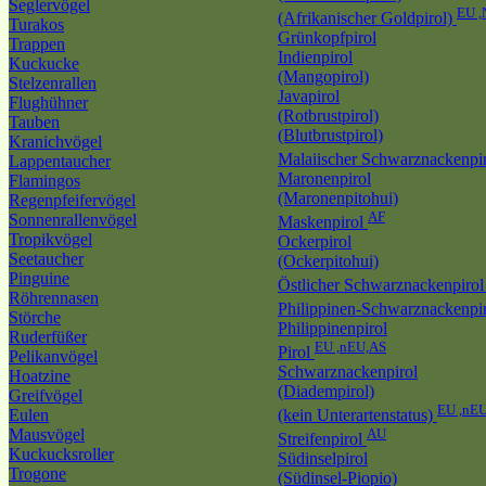
Seglervögel
EU ,
(Afrikanischer Goldpirol)
Turakos
Grünkopfpirol
Trappen
Indienpirol
Kuckucke
(Mangopirol)
Stelzenrallen
Javapirol
Flughühner
(Rotbrustpirol)
Tauben
(Blutbrustpirol)
Kranichvögel
Malaiischer Schwarznackenpi
Lappentaucher
Maronenpirol
Flamingos
(Maronenpitohui)
Regenpfeifervögel
AF
Sonnenrallenvögel
Maskenpirol
Tropikvögel
Ockerpirol
Seetaucher
(Ockerpitohui)
Pinguine
Östlicher Schwarznackenpiro
Röhrennasen
Philippinen-Schwarznackenpi
Störche
Philippinenpirol
Ruderfüßer
EU ,nEU,AS
Pirol
Pelikanvögel
Schwarznackenpirol
Hoatzine
(Diadempirol)
Greifvögel
EU ,nE
Eulen
(kein Unterartenstatus)
Mausvögel
AU
Streifenpirol
Kuckucksroller
Südinselpirol
Trogone
(Südinsel-Piopio)