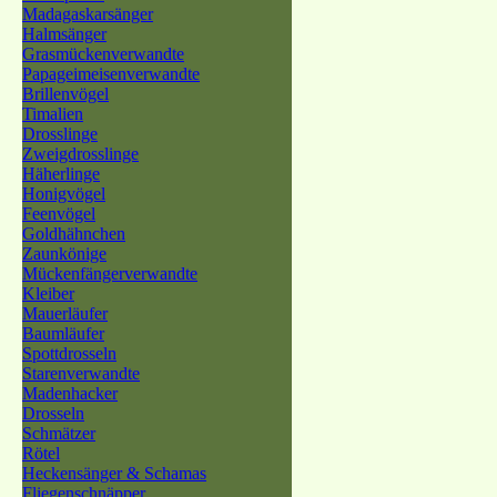
Madagaskarsänger
Halmsänger
Grasmückenverwandte
Papageimeisenverwandte
Brillenvögel
Timalien
Drosslinge
Zweigdrosslinge
Häherlinge
Honigvögel
Feenvögel
Goldhähnchen
Zaunkönige
Mückenfängerverwandte
Kleiber
Mauerläufer
Baumläufer
Spottdrosseln
Starenverwandte
Madenhacker
Drosseln
Schmätzer
Rötel
Heckensänger & Schamas
Fliegenschnäpper