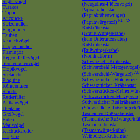
Seglervögel
(Neuguinea-Flötenvogel)
Turakos
Papuakrähenstar
Trappen
(Papuakrähenwürger)
Kuckucke
EU ,AS
(Papuawürgatzel)
Stelzenrallen
Rußkrähenstar
Flughühner
(Graue Würgerkrähe)
Tauben
(kein Unterartenstatus)
Kranichvögel
Rußkrähenstar
Lappentaucher
(Rußwürgerkrähe)
Flamingos
(Nominatform)
Regenpfeifervögel
Schwarzkehl-Krähenstar
Sonnenrallenvögel
(Schwarzkehl-Metzgervogel)
Tropikvögel
AU
(Schwarzkehl-Würgatzel)
Seetaucher
Schwarzrücken-Flötenvogel
Pinguine
Schwarzrücken-Krähenstar
Röhrennasen
(Schwarzrücken-Krähenwürg
Störche
(Schwarzrücken-Metzgervog
Ruderfüßer
Südwestlicher Rußkrähenstar
Pelikanvögel
(Südwestliche Rußwürgerkrä
Hoatzine
Tasmanien-Rußkrähenstar
Greifvögel
(Tasmanische Rußwürgerkrä
Eulen
Tasmankrähenstar
Mausvögel
(Tasmanwürgerkrähe)
Kuckucksroller
Weißbürzel-Krähenstar
Trogone