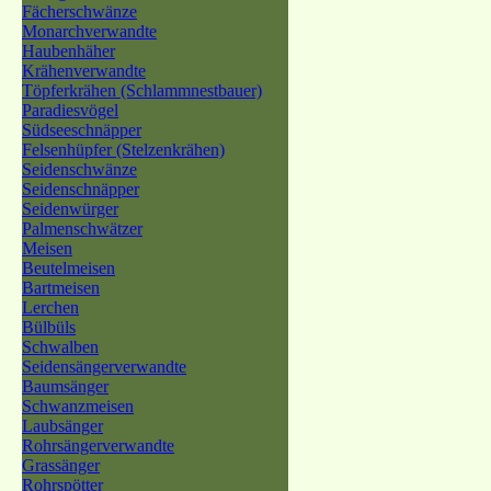
Fächerschwänze
Monarchverwandte
Haubenhäher
Krähenverwandte
Töpferkrähen (Schlammnestbauer)
Paradiesvögel
Südseeschnäpper
Felsenhüpfer (Stelzenkrähen)
Seidenschwänze
Seidenschnäpper
Seidenwürger
Palmenschwätzer
Meisen
Beutelmeisen
Bartmeisen
Lerchen
Bülbüls
Schwalben
Seidensängerverwandte
Baumsänger
Schwanzmeisen
Laubsänger
Rohrsängerverwandte
Grassänger
Rohrspötter