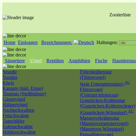
Zootierliste
Home
Einloggen
Bezeichnungen:
Haltungen:
Säugetiere
Vögel
Reptilien
Amphibien
Fische
Haustierras
Strauße
Flötenkrähenstar
Nandus
(Flötenvogel)
Kiwis
AU
(kein Unterartenstatus)
Kasuare (inkl. Emus)
Flötenvogel
Tinamus (Steißhühner)
(Unterart telonocua)
Gänsevögel
Graurücken-Krähenstar
Hühnervögel
(Graurücken-Krähenwürger)
Nachtschwalben
AU
(Graurücken-Würgatzel)
Fettschwalme
Mangrovekrähenstar
Tagschläfer
(Mangrovemetzgervogel)
Eulenschwalme
(Mangrove-Würgatzel)
Höhlenschwalme
Papuaflötenvogel