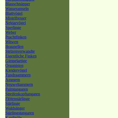
Blauschnäpper
Wasseramseln
Blattvögel
Mistelfresser
Nektarvögel
Sperlinge
Weber
Prachtfinken
Witwen
Braunellen
Stelzenverwandte
Eigentliche Finken
Gimpelartige
Organisten
Kleidervögel
Tundraammern
Ammern
Neuweltammern
Palmtangaren
Streifenkopftangaren
Flötenstärlinge
Stärlinge
Waldsänger
Stärlingstangaren
Kardinäle