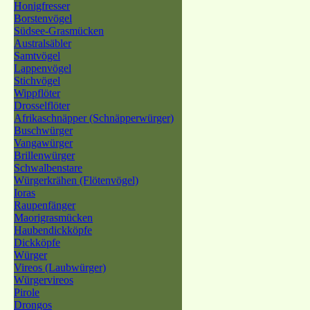
Honigfresser
Borstenvögel
Südsee-Grasmücken
Australsäbler
Samtvögel
Lappenvögel
Stichvögel
Wippflöter
Drosselflöter
Afrikaschnäpper (Schnäpperwürger)
Buschwürger
Vangawürger
Brillenwürger
Schwalbenstare
Würgerkrähen (Flötenvögel)
Ioras
Raupenfänger
Maorigrasmücken
Haubendickköpfe
Dickköpfe
Würger
Vireos (Laubwürger)
Würgervireos
Pirole
Drongos