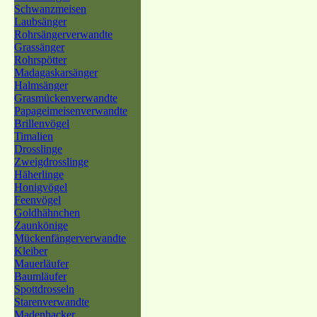
Schwanzmeisen
Laubsänger
Rohrsängerverwandte
Grassänger
Rohrspötter
Madagaskarsänger
Halmsänger
Grasmückenverwandte
Papageimeisenverwandte
Brillenvögel
Timalien
Drosslinge
Zweigdrosslinge
Häherlinge
Honigvögel
Feenvögel
Goldhähnchen
Zaunkönige
Mückenfängerverwandte
Kleiber
Mauerläufer
Baumläufer
Spottdrosseln
Starenverwandte
Madenhacker