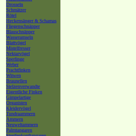
Drosseln
Schmätzer
Rötel
Heckensänger & Schamas
Fliegenschnäpper
Blauschnäpper
Wasseramseln
Blattvögel
Mistelfresser
Nektarvögel
Sperlinge
Weber
Prachtfinken
Witwen
Braunellen
Stelzenverwandte
Eigentliche Finken
Gimpelartige
Organisten
Kleidervögel
Tundraammern
Ammern
Neuweltammern
Palmtangaren
Streifenkopftangaren