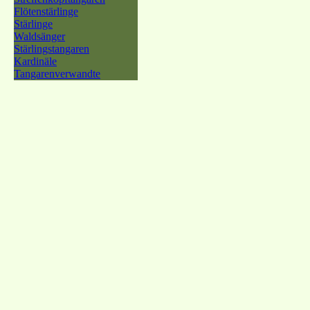
Flötenstärlinge
Stärlinge
Waldsänger
Stärlingstangaren
Kardinäle
Tangarenverwandte