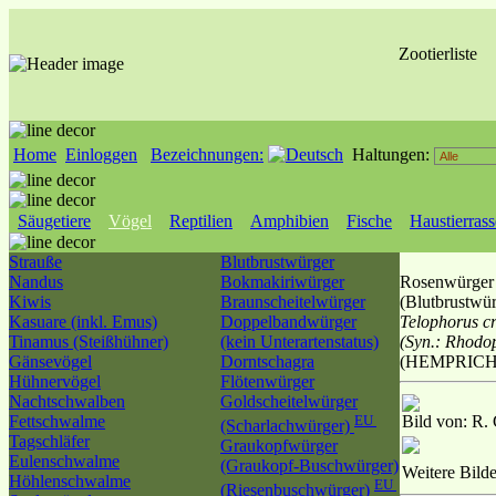
Zootierliste
Home
Einloggen
Bezeichnungen:
Haltungen:
Säugetiere
Vögel
Reptilien
Amphibien
Fische
Haustierras
Strauße
Blutbrustwürger
Nandus
Bokmakiriwürger
Rosenwürger
Kiwis
Braunscheitelwürger
(Blutbrustwür
Kasuare (inkl. Emus)
Doppelbandwürger
Telophorus c
Tinamus (Steißhühner)
(kein Unterartenstatus)
(Syn.: Rhodo
Gänsevögel
Dorntschagra
(HEMPRICH
Hühnervögel
Flötenwürger
Nachtschwalben
Goldscheitelwürger
Fettschwalme
EU
Bild von:
R. 
(Scharlachwürger)
Tagschläfer
Graukopfwürger
Eulenschwalme
(Graukopf-Buschwürger)
Weitere Bild
Höhlenschwalme
EU
(Riesenbuschwürger)