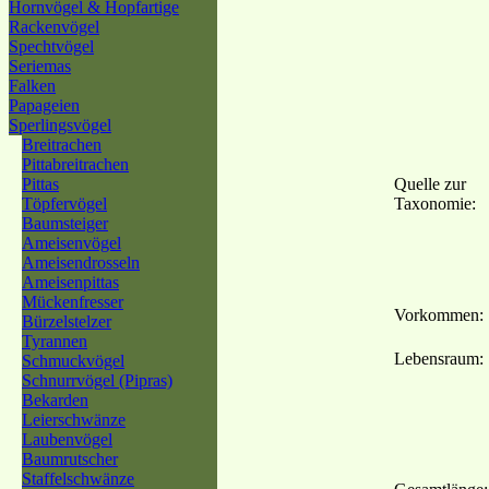
Hornvögel & Hopfartige
Rackenvögel
Spechtvögel
Seriemas
Falken
Papageien
Sperlingsvögel
Breitrachen
Pittabreitrachen
Pittas
Quelle zur
Töpfervögel
Taxonomie:
Baumsteiger
Ameisenvögel
Ameisendrosseln
Ameisenpittas
Mückenfresser
Vorkommen:
Bürzelstelzer
Tyrannen
Lebensraum:
Schmuckvögel
Schnurrvögel (Pipras)
Bekarden
Leierschwänze
Laubenvögel
Baumrutscher
Staffelschwänze