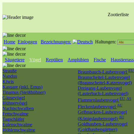
Zootierliste
Home
Einloggen
Bezeichnungen:
Haltungen:
Säugetiere
Vögel
Reptilien
Amphibien
Fische
Haustierras
Strauße
EU
Braunbauch-Laubenvogel
Nandus
Braunscheitel-Laubenvogel
Kiwis
(Braunscheitel-Katzenvogel)
Kasuare (inkl. Emus)
Dreigang-Laubenvogel
Tinamus (Steißhühner)
(Lauterbach-Laubenvogel)
Gänsevögel
EU ,AS
Flammenlaubenvogel
Hühnervögel
AU
Fleckenlaubenvogel
Nachtschwalben
Gelbnacken-Laubenvogel
Fettschwalme
AU
(Königslaubenvogel)
Tagschläfer
Goldhauben-Laubenvogel
Eulenschwalme
(Goldhaubengärtner)
Höhlenschwalme