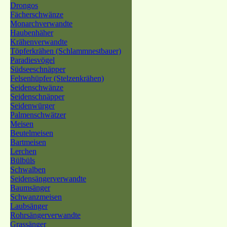
Drongos
Fächerschwänze
Monarchverwandte
Haubenhäher
Krähenverwandte
Töpferkrähen (Schlammnestbauer)
Paradiesvögel
Südseeschnäpper
Felsenhüpfer (Stelzenkrähen)
Seidenschwänze
Seidenschnäpper
Seidenwürger
Palmenschwätzer
Meisen
Beutelmeisen
Bartmeisen
Lerchen
Bülbüls
Schwalben
Seidensängerverwandte
Baumsänger
Schwanzmeisen
Laubsänger
Rohrsängerverwandte
Grassänger