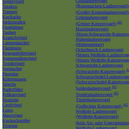
Graulaubenvogel
Seglervögel
(Rosennacken-Laubenvogel)
Turakos
Trappen
(Großer Kragenlaubenvogel
Kuckucke
Grünlaubenvogel
Stelzenrallen
AU
(Grüner Katzenvogel)
Flughühner
Huonlaubenvogel
Tauben
(Huon-Schwarzohr-Katzenvo
Kranichvögel
Hüttenlaubenvogel
Lappentaucher
(Hüttengärtner)
Flamingos
Ockerbauch-Laubenvogel
Regenpfeifervögel
(Stones Weißohr-Laubenvoge
Sonnenrallenvögel
(Stones Weißohr-Katzenvoge
Tropikvögel
Schwarzohr-Laubenvogel
Seetaucher
A
(Schwarzohr-Katzenvogel)
Pinguine
Schwarzscheitel-Laubenvoge
Röhrennasen
(Schwarzscheitel-Katzenvoge
Störche
AU
Seidenlaubenvogel
Ruderfüßer
AU
Pelikanvögel
Tropfenlaubenvogel
Hoatzine
Tüpfellaubenvogel
Greifvögel
AU
(Gefleckter Katzenvogel)
Eulen
Weißohr-Laubenvogel
Mausvögel
(Weißohr-Katzenvogel)
Kuckucksroller
(kein Art- oder Unterartstatu
Trogone
Weißohr-Laubenvogel