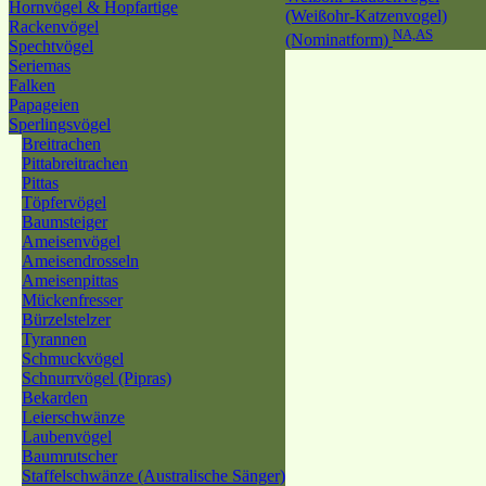
Hornvögel & Hopfartige
(Weißohr-Katzenvogel)
Rackenvögel
NA,AS
(Nominatform)
Spechtvögel
Seriemas
Falken
Papageien
Sperlingsvögel
Breitrachen
Pittabreitrachen
Pittas
Töpfervögel
Baumsteiger
Ameisenvögel
Ameisendrosseln
Ameisenpittas
Mückenfresser
Bürzelstelzer
Tyrannen
Schmuckvögel
Schnurrvögel (Pipras)
Bekarden
Leierschwänze
Laubenvögel
Baumrutscher
Staffelschwänze (Australische Sänger)