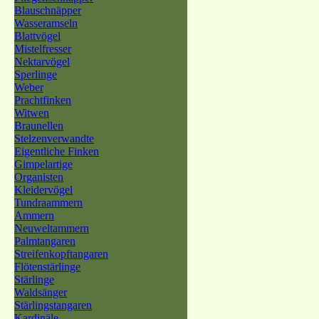
Blauschnäpper
Wasseramseln
Blattvögel
Mistelfresser
Nektarvögel
Sperlinge
Weber
Prachtfinken
Witwen
Braunellen
Stelzenverwandte
Eigentliche Finken
Gimpelartige
Organisten
Kleidervögel
Tundraammern
Ammern
Neuweltammern
Palmtangaren
Streifenkopftangaren
Flötenstärlinge
Stärlinge
Waldsänger
Stärlingstangaren
Kardinäle