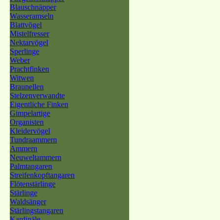
Blauschnäpper
Wasseramseln
Blattvögel
Mistelfresser
Nektarvögel
Sperlinge
Weber
Prachtfinken
Witwen
Braunellen
Stelzenverwandte
Eigentliche Finken
Gimpelartige
Organisten
Kleidervögel
Tundraammern
Ammern
Neuweltammern
Palmtangaren
Streifenkopftangaren
Flötenstärlinge
Stärlinge
Waldsänger
Stärlingstangaren
Kardinäle