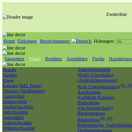
Zootierliste
Home
Einloggen
Bezeichnungen:
Haltungen:
Säugetiere
Vögel
Reptilien
Amphibien
Fische
Haustierras
Strauße
Andenfelsenhahn
Nandus
(Roter Felsenhahn)
Kiwis
(Andenklippenvogel)
Kasuare (inkl. Emus)
EU ,N
(kein Unterartenstatus)
Tinamus (Steißhühner)
Azurkotinga
Gänsevögel
(Liebliche Kotinga)
Hühnervögel
Bartkotinga
Nachtschwalben
(Flechtenglöckner)
Fettschwalme
Bindenkotinga
Tagschläfer
EU ,NA
Blutkotinga
Eulenschwalme
Bolivianischer Andenfelsen
Höhlenschwalme
Dreilappenkotinga