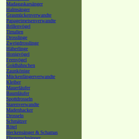
Madagaskarsänger
Halmsänger
Grasmückenverwandte
Papageimeisenverwandte
Brillenvögel
Timalien
Drosslinge
Zweigdrosslinge
Häherlinge
Honigvögel
Feenvögel
Goldhähnchen
Zaunkönige
Mückenfängerverwandte
Kleiber
Mauerläufer
Baumläufer
Spottdrosseln
Starenverwandte
Madenhacker
Drosseln
Schmätzer
Rötel
Heckensänger & Schamas
Fliegenschnäpper