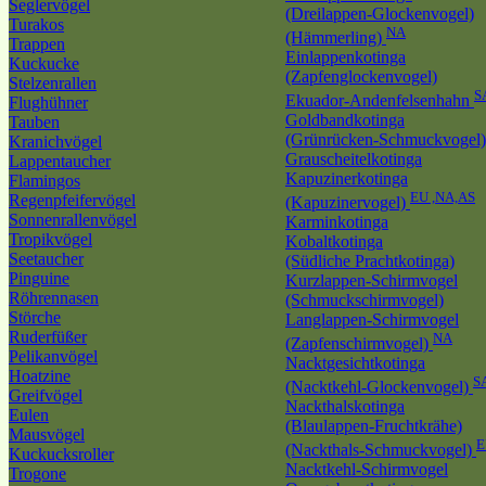
Seglervögel
(Dreilappen-Glockenvogel)
Turakos
NA
(Hämmerling)
Trappen
Einlappenkotinga
Kuckucke
(Zapfenglockenvogel)
Stelzenrallen
S
Ekuador-Andenfelsenhahn
Flughühner
Goldbandkotinga
Tauben
(Grünrücken-Schmuckvogel)
Kranichvögel
Grauscheitelkotinga
Lappentaucher
Kapuzinerkotinga
Flamingos
EU ,NA,AS
Regenpfeifervögel
(Kapuzinervogel)
Sonnenrallenvögel
Karminkotinga
Tropikvögel
Kobaltkotinga
Seetaucher
(Südliche Prachtkotinga)
Pinguine
Kurzlappen-Schirmvogel
Röhrennasen
(Schmuckschirmvogel)
Störche
Langlappen-Schirmvogel
Ruderfüßer
NA
(Zapfenschirmvogel)
Pelikanvögel
Nacktgesichtkotinga
Hoatzine
S
(Nacktkehl-Glockenvogel)
Greifvögel
Nackthalskotinga
Eulen
(Blaulappen-Fruchtkrähe)
Mausvögel
E
(Nackthals-Schmuckvogel)
Kuckucksroller
Nacktkehl-Schirmvogel
Trogone