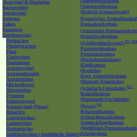
Orangebrustkotinga
Hornvögel & Hopfartige
Orangekehlkotinga
Rackenvögel
(Rotkehl-Schmuckvogel)
Spechtvögel
Seriemas
Peruanischer Andenfelsenh
Falken
Pompadourkotinga
Papageien
(Amazonien-Pompadourkoti
Sperlingsvögel
Purpurbrustkotinga
Breitrachen
EU ,N
(Schildschmuckvogel)
Pittabreitrachen
Purpurkehlkotinga
Pittas
Purpurlatzkotinga
Töpfervögel
(Purpurbrustkotinga)
Baumsteiger
Rötelkotinga
Ameisenvögel
(Rostpiha)
Ameisendrosseln
Roter Andenfelsenhahn
Ameisenpittas
(Blutroter Felsenhahn)
Mückenfresser
EU
(Scharlach-Felsenhahn)
Bürzelstelzer
Rotkehlkotinga
Tyrannen
(Purpurkehl-Fruchtkrähe)
Schmuckvögel
SA
(Pavao)
Schnurrvögel (Pipras)
Rotschopfkotinga
Bekarden
Schmuckbauchkotinga
Leierschwänze
Schmuckflügelkotinga
Laubenvögel
(Weißflügel-Pompadourkotin
Baumrutscher
Schreikotinga
Staffelschwänze (Australische Sänger)