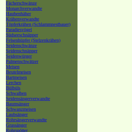
Fächerschwänze
Monarchverwandte
Haubenhäher
Krähenverwandte
Töpferkrähen (Schlammnestbauer)
Paradiesvögel
Südseeschnäpper
Felsenhüpfer (Stelzenkrähen)
Seidenschwänze
Seidenschnäpper
Seidenwürger
Palmenschwätzer
Meisen
Beutelmeisen
Bartmeisen
Lerchen
Bülbüls
Schwalben
Seidensängerverwandte
Baumsänger
Schwanzmeisen
Laubsänger
Rohrsängerverwandte
Grassänger
Rohrspötter