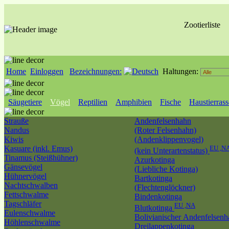
Zootierliste
Home
Einloggen
Bezeichnungen:
Haltungen:
Säugetiere
Vögel
Reptilien
Amphibien
Fische
Haustierras
Strauße
Andenfelsenhahn
Nandus
(Roter Felsenhahn)
Kiwis
(Andenklippenvogel)
Kasuare (inkl. Emus)
EU ,N
(kein Unterartenstatus)
Tinamus (Steißhühner)
Azurkotinga
Gänsevögel
(Liebliche Kotinga)
Hühnervögel
Bartkotinga
Nachtschwalben
(Flechtenglöckner)
Fettschwalme
Bindenkotinga
Tagschläfer
EU ,NA
Blutkotinga
Eulenschwalme
Bolivianischer Andenfelsen
Höhlenschwalme
Dreilappenkotinga