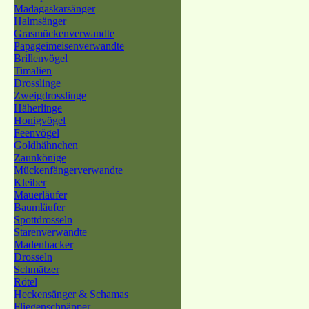
Madagaskarsänger
Halmsänger
Grasmückenverwandte
Papageimeisenverwandte
Brillenvögel
Timalien
Drosslinge
Zweigdrosslinge
Häherlinge
Honigvögel
Feenvögel
Goldhähnchen
Zaunkönige
Mückenfängerverwandte
Kleiber
Mauerläufer
Baumläufer
Spottdrosseln
Starenverwandte
Madenhacker
Drosseln
Schmätzer
Rötel
Heckensänger & Schamas
Fliegenschnäpper