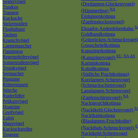
Seglervögel
(Dreilappen-Glockenvogel)
Turakos
NA
(Hämmerling)
Trappen
Einlappenkotinga
Kuckucke
(Zapfenglockenvogel)
Stelzenrallen
S
Ekuador-Andenfelsenhahn
Flughühner
Goldbandkotinga
Tauben
(Grünrücken-Schmuckvogel)
Kranichvögel
Grauscheitelkotinga
Lappentaucher
Kapuzinerkotinga
Flamingos
EU ,NA,AS
Regenpfeifervögel
(Kapuzinervogel)
Sonnenrallenvögel
Karminkotinga
Tropikvögel
Kobaltkotinga
Seetaucher
(Südliche Prachtkotinga)
Pinguine
Kurzlappen-Schirmvogel
Röhrennasen
(Schmuckschirmvogel)
Störche
Langlappen-Schirmvogel
Ruderfüßer
NA
(Zapfenschirmvogel)
Pelikanvögel
Nacktgesichtkotinga
Hoatzine
S
(Nacktkehl-Glockenvogel)
Greifvögel
Nackthalskotinga
Eulen
(Blaulappen-Fruchtkrähe)
Mausvögel
E
(Nackthals-Schmuckvogel)
Kuckucksroller
Nacktkehl-Schirmvogel
Trogone