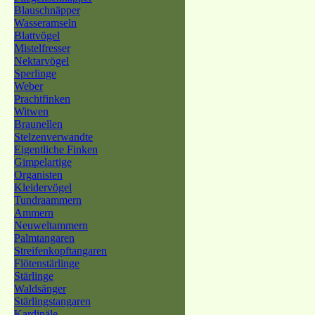
Blauschnäpper
Wasseramseln
Blattvögel
Mistelfresser
Nektarvögel
Sperlinge
Weber
Prachtfinken
Witwen
Braunellen
Stelzenverwandte
Eigentliche Finken
Gimpelartige
Organisten
Kleidervögel
Tundraammern
Ammern
Neuweltammern
Palmtangaren
Streifenkopftangaren
Flötenstärlinge
Stärlinge
Waldsänger
Stärlingstangaren
Kardinäle