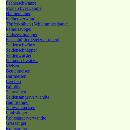
Fächerschwänze
Monarchverwandte
Haubenhäher
Krähenverwandte
Töpferkrähen (Schlammnestbauer)
Paradiesvögel
Südseeschnäpper
Felsenhüpfer (Stelzenkrähen)
Seidenschwänze
Seidenschnäpper
Seidenwürger
Palmenschwätzer
Meisen
Beutelmeisen
Bartmeisen
Lerchen
Bülbüls
Schwalben
Seidensängerverwandte
Baumsänger
Schwanzmeisen
Laubsänger
Rohrsängerverwandte
Grassänger
Rohrspötter