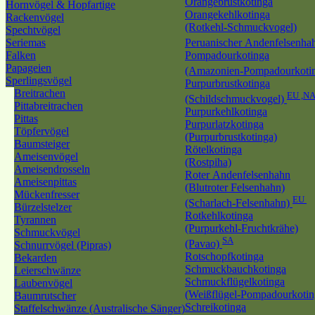
Orangebrustkotinga
Hornvögel & Hopfartige
Orangekehlkotinga
Rackenvögel
(Rotkehl-Schmuckvogel)
Spechtvögel
Seriemas
Peruanischer Andenfelsenh
Falken
Pompadourkotinga
Papageien
(Amazonien-Pompadourkoti
Sperlingsvögel
Purpurbrustkotinga
Breitrachen
EU ,N
(Schildschmuckvogel)
Pittabreitrachen
Purpurkehlkotinga
Pittas
Purpurlatzkotinga
Töpfervögel
(Purpurbrustkotinga)
Baumsteiger
Rötelkotinga
Ameisenvögel
(Rostpiha)
Ameisendrosseln
Roter Andenfelsenhahn
Ameisenpittas
(Blutroter Felsenhahn)
Mückenfresser
EU
(Scharlach-Felsenhahn)
Bürzelstelzer
Rotkehlkotinga
Tyrannen
(Purpurkehl-Fruchtkrähe)
Schmuckvögel
SA
(Pavao)
Schnurrvögel (Pipras)
Rotschopfkotinga
Bekarden
Schmuckbauchkotinga
Leierschwänze
Schmuckflügelkotinga
Laubenvögel
(Weißflügel-Pompadourkotin
Baumrutscher
Schreikotinga
Staffelschwänze (Australische Sänger)