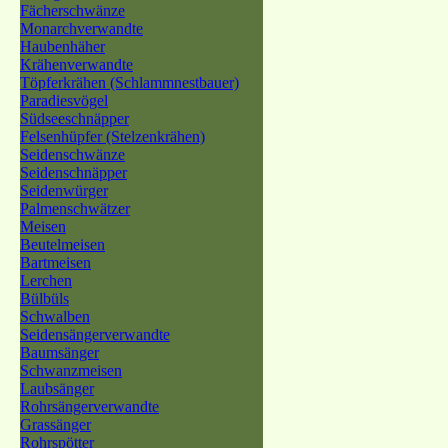
Fächerschwänze
Monarchverwandte
Haubenhäher
Krähenverwandte
Töpferkrähen (Schlammnestbauer)
Paradiesvögel
Südseeschnäpper
Felsenhüpfer (Stelzenkrähen)
Seidenschwänze
Seidenschnäpper
Seidenwürger
Palmenschwätzer
Meisen
Beutelmeisen
Bartmeisen
Lerchen
Bülbüls
Schwalben
Seidensängerverwandte
Baumsänger
Schwanzmeisen
Laubsänger
Rohrsängerverwandte
Grassänger
Rohrspötter