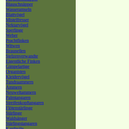
Blauschnäpper
Wasseramseln
Blattvögel
Mistelfresser
Nektarvögel
Sperlinge
Weber
Prachtfinken
Witwen
Braunellen
Stelzenverwandte
Eigentliche Finken
Gimpelartige
Organisten
Kleidervögel
Tundraammern
Ammern
Neuweltammern
Palmtangaren
Streifenkopftangaren
Flötenstärlinge
Stärlinge
Waldsänger
Stärlingstangaren
Kardinäle