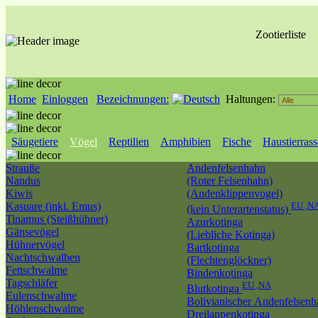
Zootierliste
Home
Einloggen
Bezeichnungen:
Haltungen:
Säugetiere
Vögel
Reptilien
Amphibien
Fische
Haustierras
Strauße
Andenfelsenhahn
Nandus
(Roter Felsenhahn)
Kiwis
(Andenklippenvogel)
Kasuare (inkl. Emus)
EU ,N
(kein Unterartenstatus)
Tinamus (Steißhühner)
Azurkotinga
Gänsevögel
(Liebliche Kotinga)
Hühnervögel
Bartkotinga
Nachtschwalben
(Flechtenglöckner)
Fettschwalme
Bindenkotinga
Tagschläfer
EU ,NA
Blutkotinga
Eulenschwalme
Bolivianischer Andenfelsen
Höhlenschwalme
Dreilappenkotinga