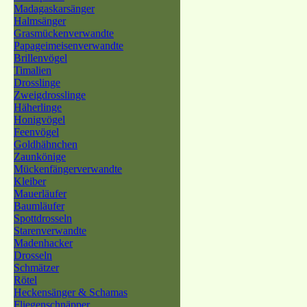
Madagaskarsänger
Halmsänger
Grasmückenverwandte
Papageimeisenverwandte
Brillenvögel
Timalien
Drosslinge
Zweigdrosslinge
Häherlinge
Honigvögel
Feenvögel
Goldhähnchen
Zaunkönige
Mückenfängerverwandte
Kleiber
Mauerläufer
Baumläufer
Spottdrosseln
Starenverwandte
Madenhacker
Drosseln
Schmätzer
Rötel
Heckensänger & Schamas
Fliegenschnäpper