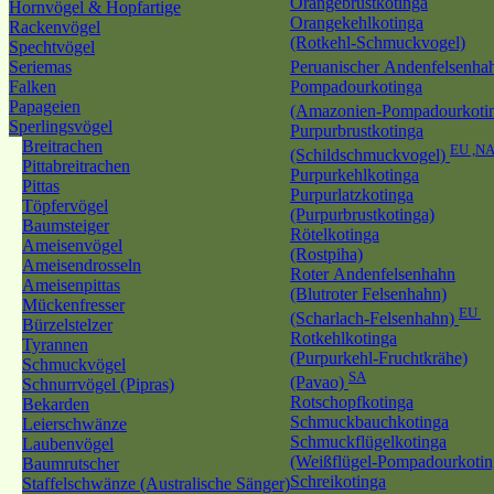
Orangebrustkotinga
Hornvögel & Hopfartige
Orangekehlkotinga
Rackenvögel
(Rotkehl-Schmuckvogel)
Spechtvögel
Seriemas
Peruanischer Andenfelsenh
Falken
Pompadourkotinga
Papageien
(Amazonien-Pompadourkoti
Sperlingsvögel
Purpurbrustkotinga
Breitrachen
EU ,N
(Schildschmuckvogel)
Pittabreitrachen
Purpurkehlkotinga
Pittas
Purpurlatzkotinga
Töpfervögel
(Purpurbrustkotinga)
Baumsteiger
Rötelkotinga
Ameisenvögel
(Rostpiha)
Ameisendrosseln
Roter Andenfelsenhahn
Ameisenpittas
(Blutroter Felsenhahn)
Mückenfresser
EU
(Scharlach-Felsenhahn)
Bürzelstelzer
Rotkehlkotinga
Tyrannen
(Purpurkehl-Fruchtkrähe)
Schmuckvögel
SA
(Pavao)
Schnurrvögel (Pipras)
Rotschopfkotinga
Bekarden
Schmuckbauchkotinga
Leierschwänze
Schmuckflügelkotinga
Laubenvögel
(Weißflügel-Pompadourkotin
Baumrutscher
Schreikotinga
Staffelschwänze (Australische Sänger)