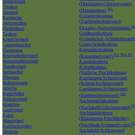
Seglervögel
(Dreilappen-Glockenvogel)
Turakos
NA
(Hämmerling)
Trappen
Einlappenkotinga
Kuckucke
(Zapfenglockenvogel)
Stelzenrallen
S
Ekuador-Andenfelsenhahn
Flughühner
Goldbandkotinga
Tauben
(Grünrücken-Schmuckvogel)
Kranichvögel
Grauscheitelkotinga
Lappentaucher
Kapuzinerkotinga
Flamingos
EU ,NA,AS
Regenpfeifervögel
(Kapuzinervogel)
Sonnenrallenvögel
Karminkotinga
Tropikvögel
Kobaltkotinga
Seetaucher
(Südliche Prachtkotinga)
Pinguine
Kurzlappen-Schirmvogel
Röhrennasen
(Schmuckschirmvogel)
Störche
Langlappen-Schirmvogel
Ruderfüßer
NA
(Zapfenschirmvogel)
Pelikanvögel
Nacktgesichtkotinga
Hoatzine
S
(Nacktkehl-Glockenvogel)
Greifvögel
Nackthalskotinga
Eulen
(Blaulappen-Fruchtkrähe)
Mausvögel
E
(Nackthals-Schmuckvogel)
Kuckucksroller
Nacktkehl-Schirmvogel
Trogone