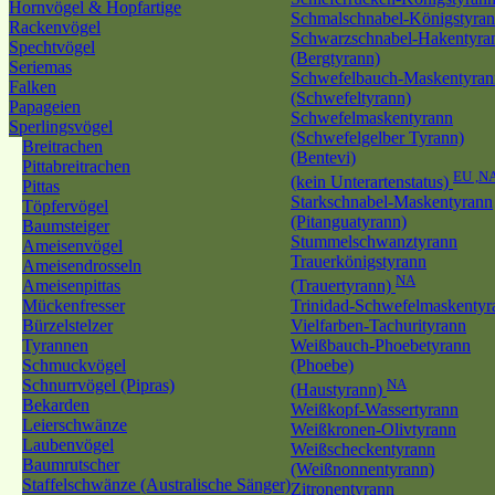
Hornvögel & Hopfartige
Schmalschnabel-Königstyra
Rackenvögel
Schwarzschnabel-Hakentyra
Spechtvögel
(Bergtyrann)
Seriemas
Schwefelbauch-Maskentyran
Falken
(Schwefeltyrann)
Papageien
Schwefelmaskentyrann
Sperlingsvögel
(Schwefelgelber Tyrann)
Breitrachen
(Bentevi)
Pittabreitrachen
EU ,N
(kein Unterartenstatus)
Pittas
Starkschnabel-Maskentyrann
Töpfervögel
(Pitanguatyrann)
Baumsteiger
Stummelschwanztyrann
Ameisenvögel
Trauerkönigstyrann
Ameisendrosseln
NA
Ameisenpittas
(Trauertyrann)
Mückenfresser
Trinidad-Schwefelmaskentyr
Bürzelstelzer
Vielfarben-Tachurityrann
Tyrannen
Weißbauch-Phoebetyrann
Schmuckvögel
(Phoebe)
Schnurrvögel (Pipras)
NA
(Haustyrann)
Bekarden
Weißkopf-Wassertyrann
Leierschwänze
Weißkronen-Olivtyrann
Laubenvögel
Weißscheckentyrann
Baumrutscher
(Weißnonnentyrann)
Staffelschwänze (Australische Sänger)
Zitronentyrann