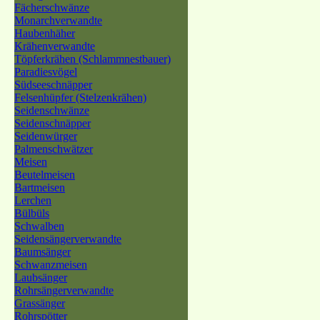
Fächerschwänze
Monarchverwandte
Haubenhäher
Krähenverwandte
Töpferkrähen (Schlammnestbauer)
Paradiesvögel
Südseeschnäpper
Felsenhüpfer (Stelzenkrähen)
Seidenschwänze
Seidenschnäpper
Seidenwürger
Palmenschwätzer
Meisen
Beutelmeisen
Bartmeisen
Lerchen
Bülbüls
Schwalben
Seidensängerverwandte
Baumsänger
Schwanzmeisen
Laubsänger
Rohrsängerverwandte
Grassänger
Rohrspötter