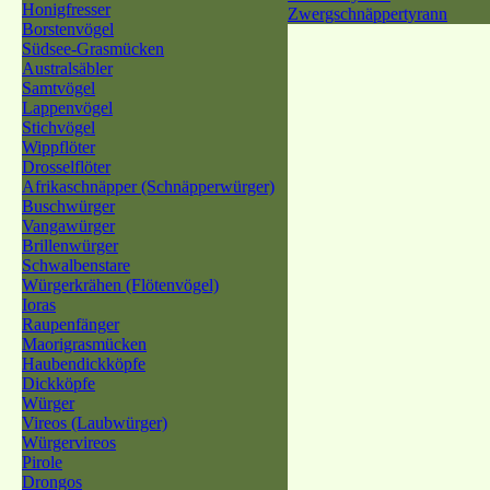
Honigfresser
Zwergschnäppertyrann
Borstenvögel
Südsee-Grasmücken
Australsäbler
Samtvögel
Lappenvögel
Stichvögel
Wippflöter
Drosselflöter
Afrikaschnäpper (Schnäpperwürger)
Buschwürger
Vangawürger
Brillenwürger
Schwalbenstare
Würgerkrähen (Flötenvögel)
Ioras
Raupenfänger
Maorigrasmücken
Haubendickköpfe
Dickköpfe
Würger
Vireos (Laubwürger)
Würgervireos
Pirole
Drongos