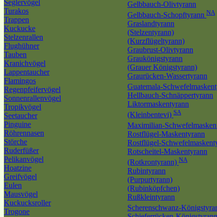
Seglervögel
Gelbbauch-Olivtyrann
Turakos
NA
Gelbbauch-Schopftyrann
Trappen
Graslandtyrann
Kuckucke
(Stelzentyrann)
Stelzenrallen
(Kurzflügeltyrann)
Flughühner
Graubrust-Olivtyrann
Tauben
Graukönigstyrann
Kranichvögel
(Grauer Königstyrann)
Lappentaucher
Graurücken-Wassertyrann
Flamingos
Guatemala-Schwefelmasken
Regenpfeifervögel
Hellbauch-Schnäppertyrann
Sonnenrallenvögel
Liktormaskentyrann
Tropikvögel
SA
(Kleinbentevi)
Seetaucher
Pinguine
Maximilian-Schwefelmasken
Röhrennasen
Rostflügel-Maskentyrann
Störche
Rostflügel-Schwefelmaskent
Ruderfüßer
Rotscheitel-Maskentyrann
Pelikanvögel
NA
(Rotkrontyrann)
Hoatzine
Rubintyrann
Greifvögel
(Purpurtyrann)
Eulen
(Rubinköpfchen)
Mausvögel
Rußkleintyrann
Kuckucksroller
Scherenschwanz-Königstyr
Trogone
Schieferrücken-Königstyran