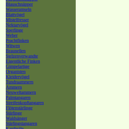
Blauschnäpper
Wasseramseln
Blattvögel
Mistelfresser
Nektarvögel
Sperlinge
Weber
Prachtfinken
Witwen
Braunellen
Stelzenverwandte
Eigentliche Finken
Gimpelartige
Organisten
Kleidervögel
Tundraammern
Ammern
Neuweltammern
Palmtangaren
Streifenkopftangaren
Flötenstärlinge
Stärlinge
Waldsänger
Stärlingstangaren
Kardinäle