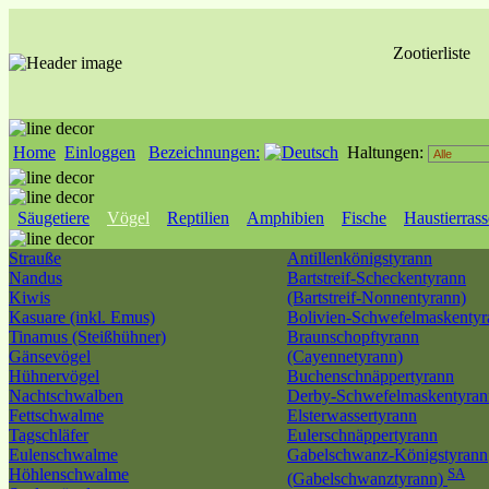
Zootierliste
Home
Einloggen
Bezeichnungen:
Haltungen:
Säugetiere
Vögel
Reptilien
Amphibien
Fische
Haustierras
Strauße
Antillenkönigstyrann
Nandus
Bartstreif-Scheckentyrann
Kiwis
(Bartstreif-Nonnentyrann)
Kasuare (inkl. Emus)
Bolivien-Schwefelmaskentyr
Tinamus (Steißhühner)
Braunschopftyrann
Gänsevögel
(Cayennetyrann)
Hühnervögel
Buchenschnäppertyrann
Nachtschwalben
Derby-Schwefelmaskentyran
Fettschwalme
Elsterwassertyrann
Tagschläfer
Eulerschnäppertyrann
Eulenschwalme
Gabelschwanz-Königstyrann
Höhlenschwalme
SA
(Gabelschwanztyrann)