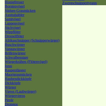
Honigfresser
Zwergschnäppertyrann
Borstenvögel
Südsee-Grasmücken
Australsäbler
Samtvögel
Lappenvögel
Stichvögel
Wippflöter
Drosselflöter
Afrikaschnäpper (Schnäpperwürger)
Buschwürger
Vangawürger
Brillenwürger
Schwalbenstare
Würgerkrähen (Flötenvögel)
Ioras
Raupenfänger
Maorigrasmücken
Haubendickköpfe
Dickköpfe
Würger
Vireos (Laubwürger)
Würgervireos
Pirole
Drongos