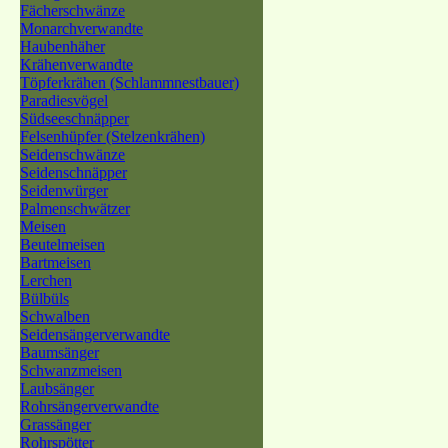
Fächerschwänze
Monarchverwandte
Haubenhäher
Krähenverwandte
Töpferkrähen (Schlammnestbauer)
Paradiesvögel
Südseeschnäpper
Felsenhüpfer (Stelzenkrähen)
Seidenschwänze
Seidenschnäpper
Seidenwürger
Palmenschwätzer
Meisen
Beutelmeisen
Bartmeisen
Lerchen
Bülbüls
Schwalben
Seidensängerverwandte
Baumsänger
Schwanzmeisen
Laubsänger
Rohrsängerverwandte
Grassänger
Rohrspötter