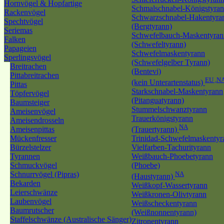
Hornvögel & Hopfartige
Schmalschnabel-Königstyra
Rackenvögel
Schwarzschnabel-Hakentyra
Spechtvögel
(Bergtyrann)
Seriemas
Schwefelbauch-Maskentyran
Falken
(Schwefeltyrann)
Papageien
Schwefelmaskentyrann
Sperlingsvögel
(Schwefelgelber Tyrann)
Breitrachen
(Bentevi)
Pittabreitrachen
EU ,N
(kein Unterartenstatus)
Pittas
Starkschnabel-Maskentyrann
Töpfervögel
(Pitanguatyrann)
Baumsteiger
Stummelschwanztyrann
Ameisenvögel
Trauerkönigstyrann
Ameisendrosseln
NA
Ameisenpittas
(Trauertyrann)
Mückenfresser
Trinidad-Schwefelmaskentyr
Bürzelstelzer
Vielfarben-Tachurityrann
Tyrannen
Weißbauch-Phoebetyrann
Schmuckvögel
(Phoebe)
Schnurrvögel (Pipras)
NA
(Haustyrann)
Bekarden
Weißkopf-Wassertyrann
Leierschwänze
Weißkronen-Olivtyrann
Laubenvögel
Weißscheckentyrann
Baumrutscher
(Weißnonnentyrann)
Staffelschwänze (Australische Sänger)
Zitronentyrann