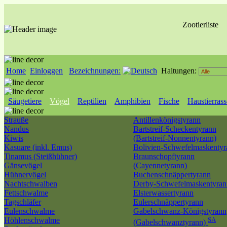
Zootierliste
Home
Einloggen
Bezeichnungen:
Haltungen:
Säugetiere
Vögel
Reptilien
Amphibien
Fische
Haustierras
Strauße
Antillenkönigstyrann
Nandus
Bartstreif-Scheckentyrann
Kiwis
(Bartstreif-Nonnentyrann)
Kasuare (inkl. Emus)
Bolivien-Schwefelmaskentyr
Tinamus (Steißhühner)
Braunschopftyrann
Gänsevögel
(Cayennetyrann)
Hühnervögel
Buchenschnäppertyrann
Nachtschwalben
Derby-Schwefelmaskentyran
Fettschwalme
Elsterwassertyrann
Tagschläfer
Eulerschnäppertyrann
Eulenschwalme
Gabelschwanz-Königstyrann
Höhlenschwalme
SA
(Gabelschwanztyrann)