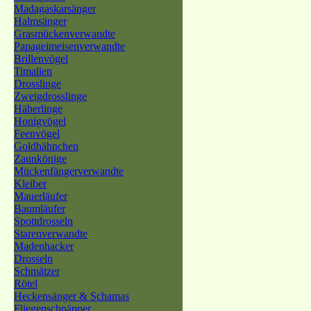
Madagaskarsänger
Halmsänger
Grasmückenverwandte
Papageimeisenverwandte
Brillenvögel
Timalien
Drosslinge
Zweigdrosslinge
Häherlinge
Honigvögel
Feenvögel
Goldhähnchen
Zaunkönige
Mückenfängerverwandte
Kleiber
Mauerläufer
Baumläufer
Spottdrosseln
Starenverwandte
Madenhacker
Drosseln
Schmätzer
Rötel
Heckensänger & Schamas
Fliegenschnäpper