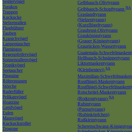
Seglervögel
Gelbbauch-Olivtyrann
Turakos
NA
Gelbbauch-Schopftyrann
Trappen
Graslandtyrann
Kuckucke
(Stelzentyrann)
Stelzenrallen
(Kurzflügeltyrann)
Flughühner
Graubrust-Olivtyrann
Tauben
Graukönigstyrann
Kranichvögel
(Grauer Königstyrann)
Lappentaucher
Graurücken-Wassertyrann
Flamingos
Guatemala-Schwefelmasken
Regenpfeifervögel
Hellbauch-Schnäppertyrann
Sonnenrallenvögel
Liktormaskentyrann
Tropikvögel
SA
(Kleinbentevi)
Seetaucher
Pinguine
Maximilian-Schwefelmasken
Röhrennasen
Rostflügel-Maskentyrann
Störche
Rostflügel-Schwefelmaskent
Ruderfüßer
Rotscheitel-Maskentyrann
Pelikanvögel
NA
(Rotkrontyrann)
Hoatzine
Rubintyrann
Greifvögel
(Purpurtyrann)
Eulen
(Rubinköpfchen)
Mausvögel
Rußkleintyrann
Kuckucksroller
Scherenschwanz-Königstyr
Trogone
Schieferrücken-Königstyran