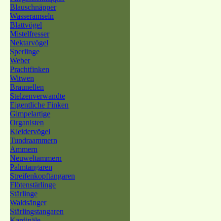
Blauschnäpper
Wasseramseln
Blattvögel
Mistelfresser
Nektarvögel
Sperlinge
Weber
Prachtfinken
Witwen
Braunellen
Stelzenverwandte
Eigentliche Finken
Gimpelartige
Organisten
Kleidervögel
Tundraammern
Ammern
Neuweltammern
Palmtangaren
Streifenkopftangaren
Flötenstärlinge
Stärlinge
Waldsänger
Stärlingstangaren
Kardinäle