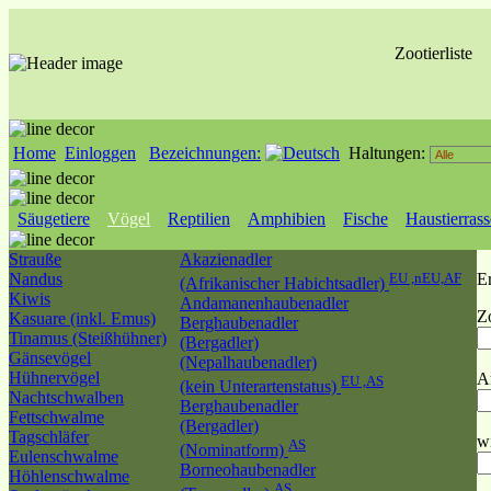
Zootierliste
Home
Einloggen
Bezeichnungen:
Haltungen:
Säugetiere
Vögel
Reptilien
Amphibien
Fische
Haustierras
Strauße
Akazienadler
Nandus
EU ,nEU,AF
E
(Afrikanischer Habichtsadler)
Kiwis
Andamanenhaubenadler
Z
Kasuare (inkl. Emus)
Berghaubenadler
Tinamus (Steißhühner)
(Bergadler)
Gänsevögel
(Nepalhaubenadler)
Hühnervögel
Ar
EU ,AS
(kein Unterartenstatus)
Nachtschwalben
Berghaubenadler
Fettschwalme
(Bergadler)
Tagschläfer
w
AS
(Nominatform)
Eulenschwalme
Borneohaubenadler
Höhlenschwalme
AS