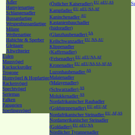
Adler
EU ,nEU,AS
S
(Östlicher Kaiseradler)
Harpyienartige
EU ,nEU,NA,AF
Kampfadler
Schlangenadler
AU
Kaninchenadler
Bussardartige
Kastanienbauchadler
Wespenbussardartige
(Isidoradler)
Milane
SA
Weihenartige
(Glanzhaubenadler)
Habichte & Sperber
EU ,NA,AU
Keilschwanzadler
Gleitaare
Klippenadler
Altweltgeier
(Kaffernadler)
Eulen
EU ,nEU,NA,AF
(Felsenadler)
Mausvögel
EU ,nEU,NA,SA,AF,AS
Kronenadler
Kuckucksroller
AS
Luzonhaubenadler
Trogone
Malaienadler
Hornvögel & Hopfartige
(Malayenadler)
Rackenvögel
AS
Spechtvögel
(Schwarzadler)
Seriemas
AS
Molukkenadler
Falken
Nordafrikanischer Raubadler
Papageien
EU ,nEU,AF
(Goldsteppenadler)
Sperlingsvögel
EU ,AF,AS
Nordafrikanischer Steinadler
Nordamerikanischer Steinadler
EU ,nEU,NA
(Goldadler)
Nördlicher Tyrannenadler