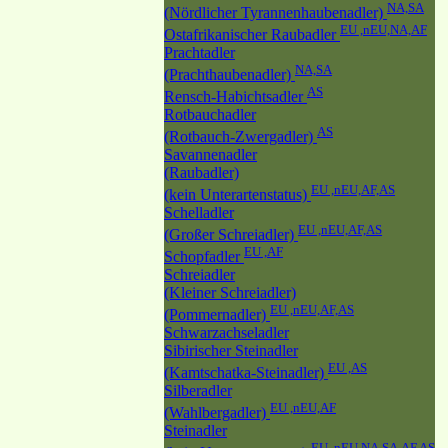
NA,SA
(Nördlicher Tyrannenhaubenadler)
EU ,nEU,NA,AF
Ostafrikanischer Raubadler
Prachtadler
NA,SA
(Prachthaubenadler)
AS
Rensch-Habichtsadler
Rotbauchadler
AS
(Rotbauch-Zwergadler)
Savannenadler
(Raubadler)
EU ,nEU,AF,AS
(kein Unterartenstatus)
Schelladler
EU ,nEU,AF,AS
(Großer Schreiadler)
EU ,AF
Schopfadler
Schreiadler
(Kleiner Schreiadler)
EU ,nEU,AF,AS
(Pommernadler)
Schwarzachseladler
Sibirischer Steinadler
EU ,AS
(Kamtschatka-Steinadler)
Silberadler
EU ,nEU,AF
(Wahlbergadler)
Steinadler
EU ,nEU,NA,SA,AF,AS