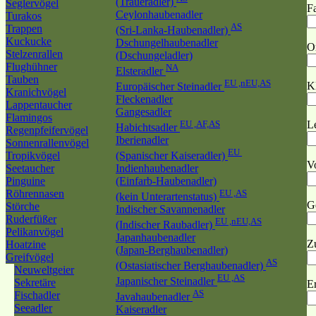
(Traueradler)
Seglervögel
Fa
Ceylonhaubenadler
Turakos
AS
Trappen
(Sri-Lanka-Haubenadler)
Kuckucke
Dschungelhaubenadler
O
Stelzenrallen
(Dschungeladler)
Flughühner
NA
Elsteradler
Tauben
EU ,nEU,AS
K
Europäischer Steinadler
Kranichvögel
Fleckenadler
Lappentaucher
Gangesadler
Flamingos
EU ,AF,AS
L
Habichtsadler
Regenpfeifervögel
Iberienadler
Sonnenrallenvögel
EU
Tropikvögel
(Spanischer Kaiseradler)
V
Seetaucher
Indienhaubenadler
Pinguine
(Einfarb-Haubenadler)
Röhrennasen
EU ,AS
(kein Unterartenstatus)
G
Störche
Indischer Savannenadler
Ruderfüßer
EU ,nEU,AS
(Indischer Raubadler)
Pelikanvögel
Japanhaubenadler
Z
Hoatzine
(Japan-Berghaubenadler)
Greifvögel
AS
(Ostasiatischer Berghaubenadler)
Neuweltgeier
EU ,AS
Japanischer Steinadler
Sekretäre
Er
AS
Fischadler
Javahaubenadler
Seeadler
Kaiseradler