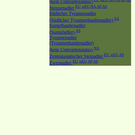
(kein Unterartenstatus)
EU ,nEU,NA,AF,AS
Steppenadler
Südlicher Tyrannenadler
SA
(Südlicher Tyrannenhaubenadler)
Sumpfhaubenadler
AS
(Sumpfadler)
Tyrannenadler
(Tyrannenhaubenadler)
NA
(kein Unterartenstatus)
EU ,nEU,AS
Zentralasiatischer Steinadler
EU ,nEU,AF,AS
Zwergadler