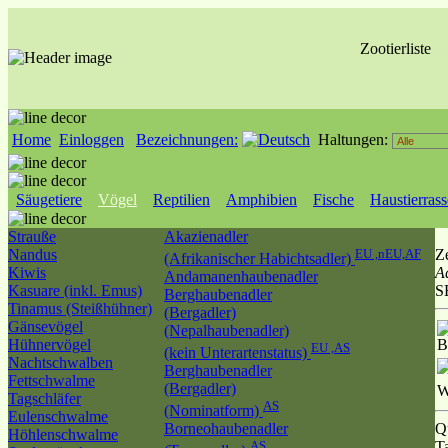
Zootierliste
Home
Einloggen
Bezeichnungen:
Haltungen:
Säugetiere
Vögel
Reptilien
Amphibien
Fische
Haustierras
Strauße
Akazienadler
Nandus
EU ,nEU,AF
Ze
(Afrikanischer Habichtsadler)
Kiwis
A
Andamanenhaubenadler
Kasuare (inkl. Emus)
S
Berghaubenadler
Tinamus (Steißhühner)
(Bergadler)
Gänsevögel
(Nepalhaubenadler)
Hühnervögel
B
EU ,AS
(kein Unterartenstatus)
Nachtschwalben
Berghaubenadler
Fettschwalme
(Bergadler)
W
Tagschläfer
AS
(Nominatform)
Eulenschwalme
Borneohaubenadler
Q
Höhlenschwalme
AS
T