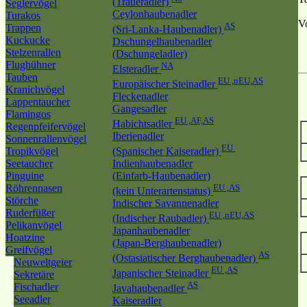
(Traueradler)
Seglervögel
Ceylonhaubenadler
Turakos
V
AS
Trappen
(Sri-Lanka-Haubenadler)
Kuckucke
Dschungelhaubenadler
Stelzenrallen
(Dschungeladler)
Flughühner
NA
Elsteradler
Tauben
EU ,nEU,AS
Europäischer Steinadler
Kranichvögel
Fleckenadler
Lappentaucher
Gangesadler
Flamingos
EU ,AF,AS
Habichtsadler
Regenpfeifervögel
Iberienadler
Sonnenrallenvögel
EU
Tropikvögel
(Spanischer Kaiseradler)
Seetaucher
Indienhaubenadler
Pinguine
(Einfarb-Haubenadler)
Röhrennasen
EU ,AS
(kein Unterartenstatus)
Störche
Indischer Savannenadler
Ruderfüßer
EU ,nEU,AS
(Indischer Raubadler)
Pelikanvögel
Japanhaubenadler
Hoatzine
(Japan-Berghaubenadler)
Greifvögel
AS
(Ostasiatischer Berghaubenadler)
Neuweltgeier
EU ,AS
Japanischer Steinadler
Sekretäre
AS
Fischadler
Javahaubenadler
Seeadler
Kaiseradler