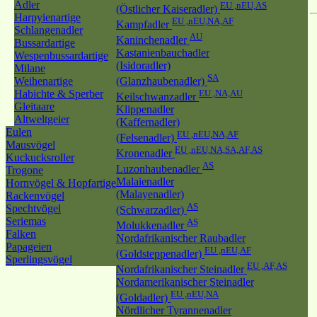
Adler
EU ,nEU,AS
(Östlicher Kaiseradler)
Harpyienartige
EU ,nEU,NA,AF
Kampfadler
Schlangenadler
AU
Kaninchenadler
Bussardartige
Kastanienbauchadler
Wespenbussardartige
(Isidoradler)
Milane
SA
Weihenartige
(Glanzhaubenadler)
Habichte & Sperber
EU ,NA,AU
Keilschwanzadler
Gleitaare
Klippenadler
Altweltgeier
(Kaffernadler)
Eulen
EU ,nEU,NA,AF
(Felsenadler)
Mausvögel
EU ,nEU,NA,SA,AF,AS
Kronenadler
Kuckucksroller
AS
Luzonhaubenadler
Trogone
Malaienadler
Hornvögel & Hopfartige
(Malayenadler)
Rackenvögel
AS
Spechtvögel
(Schwarzadler)
Seriemas
AS
Molukkenadler
Falken
Nordafrikanischer Raubadler
Papageien
EU ,nEU,AF
(Goldsteppenadler)
Sperlingsvögel
EU ,AF,AS
Nordafrikanischer Steinadler
Nordamerikanischer Steinadler
EU ,nEU,NA
(Goldadler)
Nördlicher Tyrannenadler