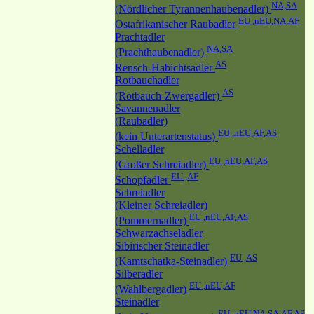
NA,SA
(Nördlicher Tyrannenhaubenadler)
EU ,nEU,NA,AF
Ostafrikanischer Raubadler
Prachtadler
NA,SA
(Prachthaubenadler)
AS
Rensch-Habichtsadler
Rotbauchadler
AS
(Rotbauch-Zwergadler)
Savannenadler
(Raubadler)
EU ,nEU,AF,AS
(kein Unterartenstatus)
Schelladler
EU ,nEU,AF,AS
(Großer Schreiadler)
EU ,AF
Schopfadler
Schreiadler
(Kleiner Schreiadler)
EU ,nEU,AF,AS
(Pommernadler)
Schwarzachseladler
Sibirischer Steinadler
EU ,AS
(Kamtschatka-Steinadler)
Silberadler
EU ,nEU,AF
(Wahlbergadler)
Steinadler
EU ,nEU,NA,SA,AF,AS