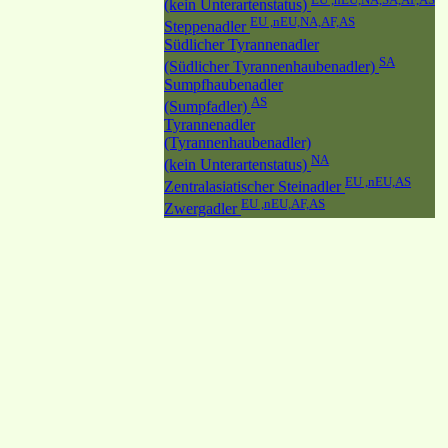
(kein Unterartenstatus)
EU ,nEU,NA,AF,AS
Steppenadler
Südlicher Tyrannenadler
SA
(Südlicher Tyrannenhaubenadler)
Sumpfhaubenadler
AS
(Sumpfadler)
Tyrannenadler
(Tyrannenhaubenadler)
NA
(kein Unterartenstatus)
EU ,nEU,AS
Zentralasiatischer Steinadler
EU ,nEU,AF,AS
Zwergadler