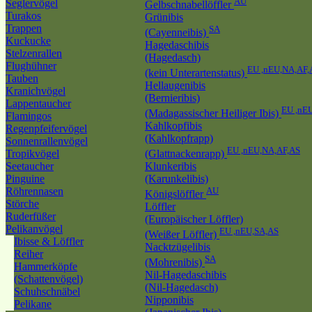
AU
Seglervögel
Gelbschnabellöffler
Turakos
Grünibis
Trappen
SA
(Cayenneibis)
Kuckucke
Hagedaschibis
Stelzenrallen
(Hagedasch)
Flughühner
EU ,nEU,NA,AF,
(kein Unterartenstatus)
Tauben
Hellaugenibis
Kranichvögel
(Bernieribis)
Lappentaucher
EU ,nE
(Madagassischer Heiliger Ibis)
Flamingos
Kahlkopfibis
Regenpfeifervögel
(Kahlkopfrapp)
Sonnenrallenvögel
EU ,nEU,NA,AF,AS
Tropikvögel
(Glattnackenrapp)
Seetaucher
Klunkeribis
Pinguine
(Karunkelibis)
Röhrennasen
AU
Königslöffler
Störche
Löffler
Ruderfüßer
(Europäischer Löffler)
Pelikanvögel
EU ,nEU,SA,AS
(Weißer Löffler)
Ibisse & Löffler
Nacktzügelibis
Reiher
SA
(Mohrenibis)
Hammerköpfe
Nil-Hagedaschibis
(Schattenvögel)
(Nil-Hagedasch)
Schuhschnäbel
Nipponibis
Pelikane