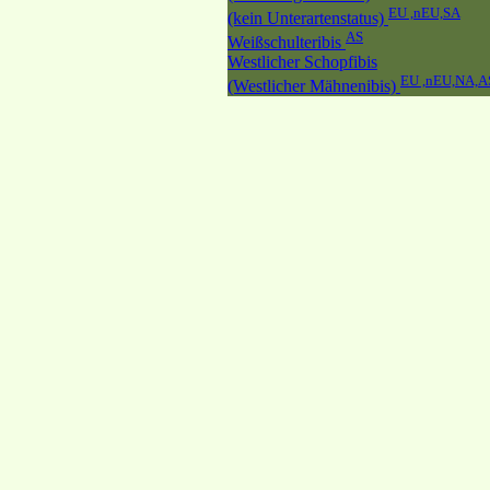
EU ,nEU,SA
(kein Unterartenstatus)
AS
Weißschulteribis
Westlicher Schopfibis
EU ,nEU,NA,A
(Westlicher Mähnenibis)