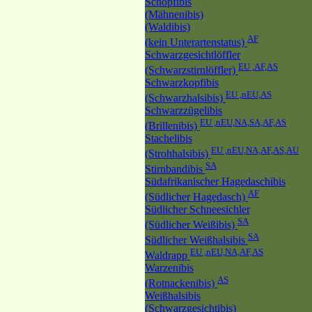
Schopfibis
(Mähnenibis)
(Waldibis)
AF
(kein Unterartenstatus)
Schwarzgesichtlöffler
EU ,AF,AS
(Schwarzstirnlöffler)
Schwarzkopfibis
EU ,nEU,AS
(Schwarzhalsibis)
Schwarzzügelibis
EU ,nEU,NA,SA,AF,AS
(Brillenibis)
Stachelibis
EU ,nEU,NA,AF,AS,AU
(Strohhalsibis)
SA
Stirnbandibis
Südafrikanischer Hagedaschibis
AF
(Südlicher Hagedasch)
Südlicher Schneesichler
SA
(Südlicher Weißibis)
SA
Südlicher Weißhalsibis
EU ,nEU,NA,AF,AS
Waldrapp
Warzenibis
AS
(Rotnackenibis)
Weißhalsibis
(Schwarzgesichtibis)