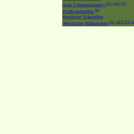
EU ,nEU,SA
(kein Unterartenstatus)
AS
Weißschulteribis
Westlicher Schopfibis
EU ,nEU,NA,A
(Westlicher Mähnenibis)