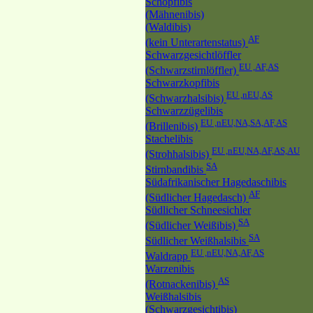
Schopfibis
(Mähnenibis)
(Waldibis)
AF
(kein Unterartenstatus)
Schwarzgesichtlöffler
EU ,AF,AS
(Schwarzstirnlöffler)
Schwarzkopfibis
EU ,nEU,AS
(Schwarzhalsibis)
Schwarzzügelibis
EU ,nEU,NA,SA,AF,AS
(Brillenibis)
Stachelibis
EU ,nEU,NA,AF,AS,AU
(Strohhalsibis)
SA
Stirnbandibis
Südafrikanischer Hagedaschibis
AF
(Südlicher Hagedasch)
Südlicher Schneesichler
SA
(Südlicher Weißibis)
SA
Südlicher Weißhalsibis
EU ,nEU,NA,AF,AS
Waldrapp
Warzenibis
AS
(Rotnackenibis)
Weißhalsibis
(Schwarzgesichtibis)