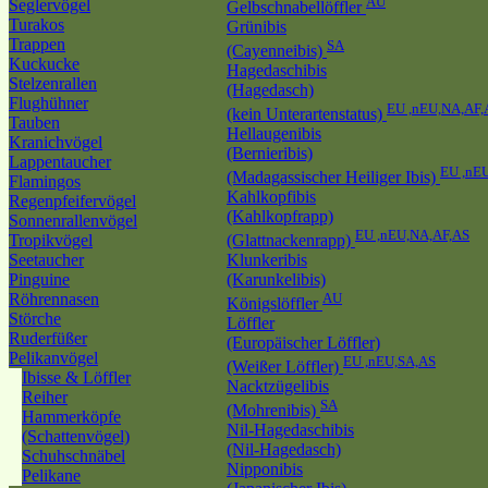
AU
Seglervögel
Gelbschnabellöffler
Turakos
Grünibis
Trappen
SA
(Cayenneibis)
Kuckucke
Hagedaschibis
Stelzenrallen
(Hagedasch)
Flughühner
EU ,nEU,NA,AF,
(kein Unterartenstatus)
Tauben
Hellaugenibis
Kranichvögel
(Bernieribis)
Lappentaucher
EU ,nE
(Madagassischer Heiliger Ibis)
Flamingos
Kahlkopfibis
Regenpfeifervögel
(Kahlkopfrapp)
Sonnenrallenvögel
EU ,nEU,NA,AF,AS
Tropikvögel
(Glattnackenrapp)
Seetaucher
Klunkeribis
Pinguine
(Karunkelibis)
Röhrennasen
AU
Königslöffler
Störche
Löffler
Ruderfüßer
(Europäischer Löffler)
Pelikanvögel
EU ,nEU,SA,AS
(Weißer Löffler)
Ibisse & Löffler
Nacktzügelibis
Reiher
SA
(Mohrenibis)
Hammerköpfe
Nil-Hagedaschibis
(Schattenvögel)
(Nil-Hagedasch)
Schuhschnäbel
Nipponibis
Pelikane