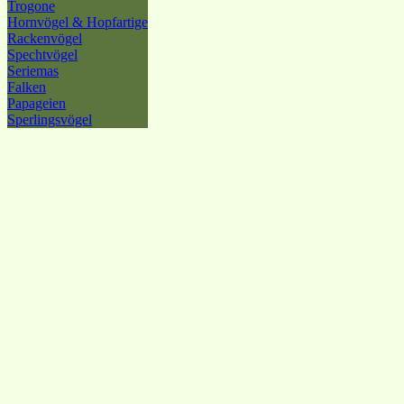
Trogone
Hornvögel & Hopfartige
Rackenvögel
Spechtvögel
Seriemas
Falken
Papageien
Sperlingsvögel