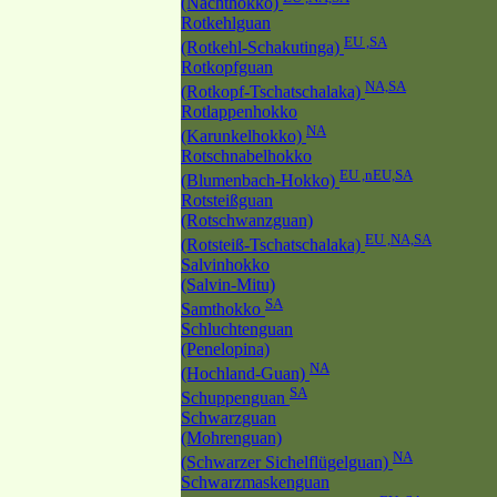
(Nachthokko)
Rotkehlguan
EU ,SA
(Rotkehl-Schakutinga)
Rotkopfguan
NA,SA
(Rotkopf-Tschatschalaka)
Rotlappenhokko
NA
(Karunkelhokko)
Rotschnabelhokko
EU ,nEU,SA
(Blumenbach-Hokko)
Rotsteißguan
(Rotschwanzguan)
EU ,NA,SA
(Rotsteiß-Tschatschalaka)
Salvinhokko
(Salvin-Mitu)
SA
Samthokko
Schluchtenguan
(Penelopina)
NA
(Hochland-Guan)
SA
Schuppenguan
Schwarzguan
(Mohrenguan)
NA
(Schwarzer Sichelflügelguan)
Schwarzmaskenguan