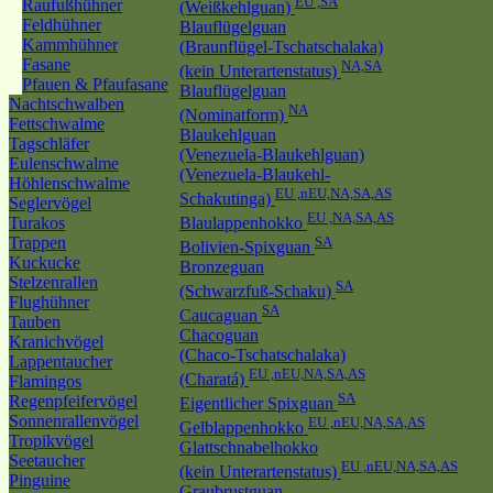
EU ,SA
Raufußhühner
(Weißkehlguan)
Feldhühner
Blauflügelguan
Kammhühner
(Braunflügel-Tschatschalaka)
Fasane
NA,SA
(kein Unterartenstatus)
Pfauen & Pfaufasane
Blauflügelguan
Nachtschwalben
NA
(Nominatform)
Fettschwalme
Blaukehlguan
Tagschläfer
(Venezuela-Blaukehlguan)
Eulenschwalme
(Venezuela-Blaukehl-
Höhlenschwalme
EU ,nEU,NA,SA,AS
Schakutinga)
Seglervögel
EU ,NA,SA,AS
Turakos
Blaulappenhokko
Trappen
SA
Bolivien-Spixguan
Kuckucke
Bronzeguan
Stelzenrallen
SA
(Schwarzfuß-Schaku)
Flughühner
SA
Caucaguan
Tauben
Chacoguan
Kranichvögel
(Chaco-Tschatschalaka)
Lappentaucher
EU ,nEU,NA,SA,AS
(Charatá)
Flamingos
SA
Regenpfeifervögel
Eigentlicher Spixguan
Sonnenrallenvögel
EU ,nEU,NA,SA,AS
Gelblappenhokko
Tropikvögel
Glattschnabelhokko
Seetaucher
EU ,nEU,NA,SA,AS
(kein Unterartenstatus)
Pinguine
Graubrustguan