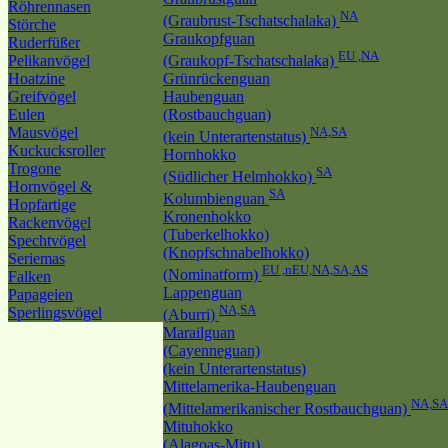
Röhrennasen
NA
(Graubrust-Tschatschalaka)
Störche
Graukopfguan
Ruderfüßer
EU ,NA
Pelikanvögel
(Graukopf-Tschatschalaka)
Hoatzine
Grünrückenguan
Greifvögel
Haubenguan
Eulen
(Rostbauchguan)
Mausvögel
NA,SA
(kein Unterartenstatus)
Kuckucksroller
Hornhokko
Trogone
SA
(Südlicher Helmhokko)
Hornvögel &
SA
Kolumbienguan
Hopfartige
Kronenhokko
Rackenvögel
(Tuberkelhokko)
Spechtvögel
(Knopfschnabelhokko)
Seriemas
EU ,nEU,NA,SA,AS
(Nominatform)
Falken
Lappenguan
Papageien
NA,SA
Sperlingsvögel
(Aburri)
Marailguan
(Cayenneguan)
(kein Unterartenstatus)
Mittelamerika-Haubenguan
NA,SA
(Mittelamerikanischer Rostbauchguan)
Mituhokko
(Alagoas-Mitu)