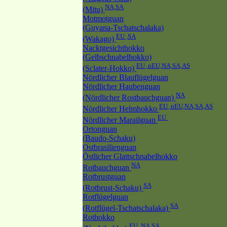
NA,SA
(Mitu)
Motmotguan
(Guyana-Tschatschalaka)
EU ,SA
(Wakago)
Nacktgesichthokko
(Gelbschnabelhokko)
EU ,nEU,NA,SA,AS
(Sclater-Hokko)
Nördlicher Blauflügelguan
Nördlicher Haubenguan
NA
(Nördlicher Rostbauchguan)
EU ,nEU,NA,SA,AS
Nördlicher Helmhokko
EU
Nördlicher Marailguan
Ortonguan
(Baudo-Schaku)
Ostbrasilienguan
Östlicher Glattschnabelhokko
NA
Rotbauchguan
Rotbrustguan
SA
(Rotbrust-Schaku)
Rotflügelguan
SA
(Rotflügel-Tschatschalaka)
Rothokko
EU ,NA,SA