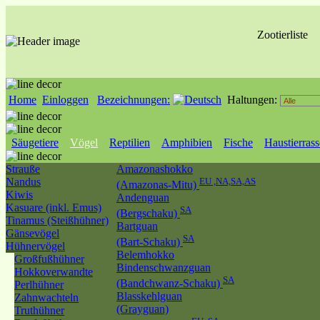
Zootierliste
Home
Einloggen
Bezeichnungen:
Haltungen:
Säugetiere
Vögel
Reptilien
Amphibien
Fische
Haustierras
Strauße
Amazonashokko
Nandus
EU ,NA,SA,AS
(Amazonas-Mitu)
Kiwis
Andenguan
Kasuare (inkl. Emus)
SA
(Bergschaku)
Tinamus (Steißhühner)
Bartguan
Gänsevögel
SA
(Bart-Schaku)
Hühnervögel
Belemhokko
Großfußhühner
Bindenschwanzguan
Hokkoverwandte
SA
(Bandchwanz-Schaku)
Perlhühner
Blasskehlguan
Zahnwachteln
(Grayguan)
Truthühner