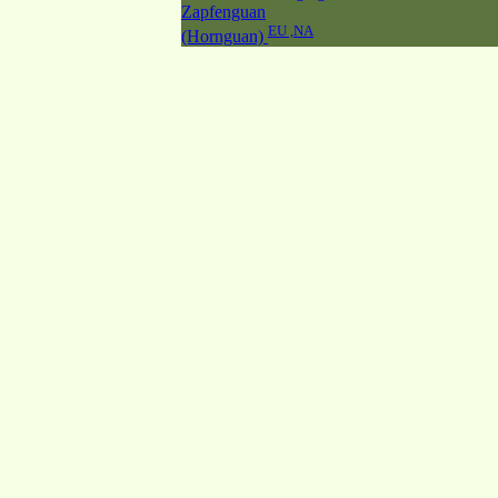
Zapfenguan
EU ,NA
(Hornguan)