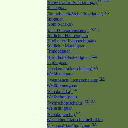
EU ,SA
(Schwarzstirn-Schakutinga)
Sichelguan
SA
(Braunbauch-Sichelflügelguan)
Spixguan
(Spix-Schaku)
SA,AS
(kein Unterartenstatus)
Südlicher Haubenguan
(Südlicher Rostbauchguan)
Südlicher Marailguan
Trinidadguan
SA
(Trinidad-Blaukehlguan)
Tüpfelguan
SA
(Flecken-Tschatschalaka)
Weißbauchguan
NA
(Weißbauch-Tschatschalaka)
Weißbrauenguan
SA
(Schakukaka)
Weißschopfguan
EU ,SA
(Weißschopfschaku)
Weißstirnguan
SA
(Schakupemba)
Westlicher Glattschnabelhokko
NA
Yucatan-Blauflügelguan