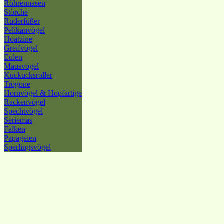
Röhrennasen
Störche
Ruderfüßer
Pelikanvögel
Hoatzine
Greifvögel
Eulen
Mausvögel
Kuckucksroller
Trogone
Hornvögel & Hopfartige
Rackenvögel
Spechtvögel
Seriemas
Falken
Papageien
Sperlingsvögel