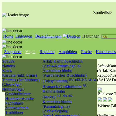
Zootierliste
Home
Einloggen
Bezeichnungen:
Haltungen:
Säugetiere
Vögel
Reptilien
Amphibien
Fische
Haustierras
Strauße
Arfak-Kammbuschhuhn
Nandus
(Arfak-Kammtalegalla)
Arfak-Kam
Kiwis
Australbuschhuhn
(Arfak-Kam
Kasuare (inkl. Emus)
(Australisches Buschhuhn)
Aepypodius
Tinamus (Steißhühner)
EU ,nEU,NA,AS,AU
(SALVADO
(Talegallahuhn)
Gänsevögel
AU
Bismarck-Großfußhuhn
Hühnervögel
Hammerhuhn
Großfußhühner
Bild von:
T
EU ,NA,AS
(Maleo)
Hokkoverwandte
Kammbuschhuhn
Perlhühner
Weitere Bi
(Kammtalegalla)
Zahnwachteln
(Arfaktalegalla)
Truthühner
(kein Unterartenstatus)
Quelle zur