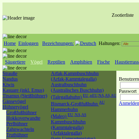
Zootierliste
Home
Einloggen
Bezeichnungen:
Haltungen:
Säugetiere
Vögel
Reptilien
Amphibien
Fische
Haustierras
Strauße
Arfak-Kammbuschhuhn
Nandus
(Arfak-Kammtalegalla)
Benutzer
Kiwis
Australbuschhuhn
Kasuare (inkl. Emus)
(Australisches Buschhuhn)
Passwort
Tinamus (Steißhühner)
EU ,nEU,NA,AS,AU
(Talegallahuhn)
Gänsevögel
AU
Anmelde
Bismarck-Großfußhuhn
Hühnervögel
Hammerhuhn
Großfußhühner
EU ,NA,AS
(Maleo)
Hokkoverwandte
Kammbuschhuhn
Perlhühner
(Kammtalegalla)
Zahnwachteln
(Arfaktalegalla)
Truthühner
(kein Unterartenstatus)