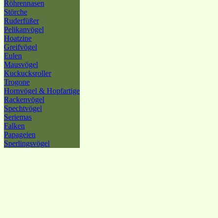
Röhrennasen
Störche
Ruderfüßer
Pelikanvögel
Hoatzine
Greifvögel
Eulen
Mausvögel
Kuckucksroller
Trogone
Hornvögel & Hopfartige
Rackenvögel
Spechtvögel
Seriemas
Falken
Papageien
Sperlingsvögel