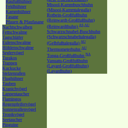
Raufußhühner
Misool-Kammbuschhuhn
Feldhühner
(Misool-Kammtalegalla)
Kammhühner
Rotbein-Großfußhuhn
Fasane
(Reinwardt-Großfußhuhn)
Pfauen & Pfaufasane
AS,AU
(Reinwardthuhn)
Nachtschwalben
Schwarzschnabel-Buschhuhn
Fettschwalme
(Schwarzschnabeltalegalla)
Tagschläfer
AU
Eulenschwalme
(Gelbfußtalegalla)
Höhlenschwalme
AU
Thermometerhuhn
Seglervögel
NA
Tonga-Großfußhuhn
Turakos
Vanuatu-Großfußhuhn
Trappen
(Layard-Großfußhuhn)
Kuckucke
(Layardhuhn)
Stelzenrallen
Flughühner
Tauben
Kranichvögel
Lappentaucher
Flamingos
Regenpfeifervögel
Sonnenrallenvögel
Tropikvögel
Seetaucher
Pinguine