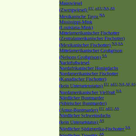
Mauswiesel
EU ,nEU,NA,AS
(Zwergwiesel)
NA
Mexikanische Tayra
Mississippi-Mink
(Louisiana-Mink)
Mittelamerikanischer Fischotter
(Zentralamerikanischer Fischotter)
NA,SA
(Mexikanischer Fischotter)
Mittelamerikanischer Großgrison
SA
(Nelsons Großgrison)
Nacktfußwiesel
Nordafrikanischer Honigdachs
Nordamerikanischer Fischotter
(Kanadischer Fischotter)
EU ,nEU,NA,AF,AS
(kein Unterartenstatus)
NA
Nordamerikanischer Vielfraß
Nördlicher Buntmarder
(Sibirischer Buntmarder)
EU ,nEU,AS
(Amur-Buntmarder)
Nördlicher Schweinsdachs
AS
(kein Unterartstatus)
SA
Nördlicher Südamerika-Fischotter
AS
Nördlicher Tigeriltis