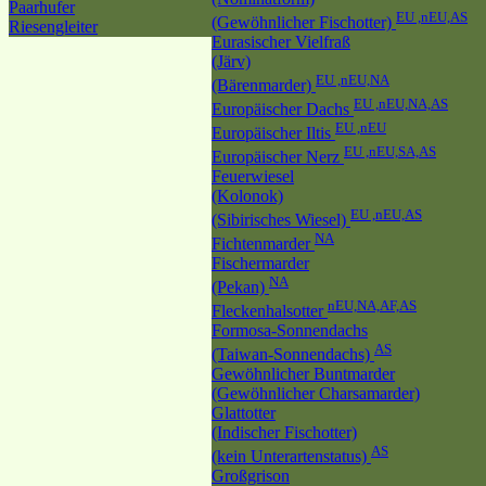
Paarhufer
EU ,nEU,AS
(Gewöhnlicher Fischotter)
Riesengleiter
Eurasischer Vielfraß
(Järv)
EU ,nEU,NA
(Bärenmarder)
EU ,nEU,NA,AS
Europäischer Dachs
EU ,nEU
Europäischer Iltis
EU ,nEU,SA,AS
Europäischer Nerz
Feuerwiesel
(Kolonok)
EU ,nEU,AS
(Sibirisches Wiesel)
NA
Fichtenmarder
Fischermarder
NA
(Pekan)
nEU,NA,AF,AS
Fleckenhalsotter
Formosa-Sonnendachs
AS
(Taiwan-Sonnendachs)
Gewöhnlicher Buntmarder
(Gewöhnlicher Charsamarder)
Glattotter
(Indischer Fischotter)
AS
(kein Unterartenstatus)
Großgrison