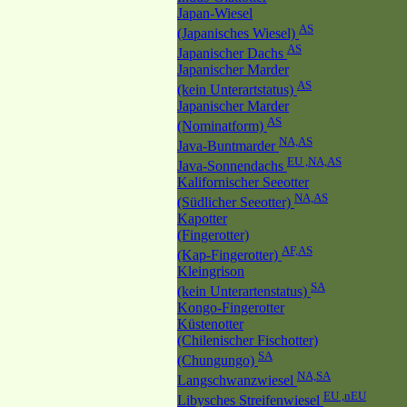
Japan-Wiesel
AS
(Japanisches Wiesel)
AS
Japanischer Dachs
Japanischer Marder
AS
(kein Unterartstatus)
Japanischer Marder
AS
(Nominatform)
NA,AS
Java-Buntmarder
EU ,NA,AS
Java-Sonnendachs
Kalifornischer Seeotter
NA,AS
(Südlicher Seeotter)
Kapotter
(Fingerotter)
AF,AS
(Kap-Fingerotter)
Kleingrison
SA
(kein Unterartenstatus)
Kongo-Fingerotter
Küstenotter
(Chilenischer Fischotter)
SA
(Chungungo)
NA,SA
Langschwanzwiesel
EU ,nEU
Libysches Streifenwiesel