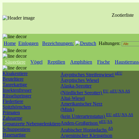
Zootierliste
Home
Einloggen
Bezeichnungen:
Haltungen:
Säugetiere
Vögel
Reptilien
Amphibien
Fische
Haustierras
Kloakentiere
nEU
Ägyptisches Streifenwiesel
Beuteltiere
Ägyptisches Wiesel
Tanrekartige
Alaska-Seeotter
Insektenfresser
EU ,nEU,NA,AS
(Nördlicher Seeotter)
Rüsselspringer
Altai-Wiesel
Fledertiere
Amerikanischer Nerz
Spitzhörnchen
(Mink)
Primaten
EU ,nEU,NA,AS
(kein Unterartenstatus)
Zahnarme
nEU,SA
Anden-Großgrison
Gepanzerte Nebengelenktiere
AS
Schuppentiere
Arabischer Honigdachs
Hasenartige
Argeninischer Kleingrison