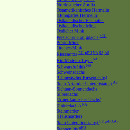
Nordöstlicher Zorilla
Ostamerikanisches Hermelin
(Bonapartes Hermelin)
Ostkanadischer Fischotter
Ostkanadischer Mink
Östlicher Mink
nEU
Persischer Honigdachs
Prärie-Mink
Quebec-Mink
EU ,nEU,NA,SA,AS
Riesenotter
SA
Rio-Madeira-Tayra
NA
Schwarzfußiltis
Schweinsdachs
(Chinesischer Riesendachs)
AS
(kein Art- oder Unterartstatus)
Sichuan-Sonnendachs
Silberdachs
(Amerikanischer Dachs)
NA
(Präriedachs)
Steinmarder
(Hausmarder)
EU ,nEU,AS
(kein Unterartenstatus)
nEU
Steppeniltis