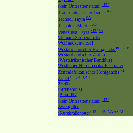
nEU
(kein Unterartenstatus)
AS
Transkaukasischer Dachs
SA
Tschudi-Tayra
AS
Tsushima-Marder
nEU,SA
Venezuela-Tayra
Vietnam-Sonnendachs
Weißnackenwiesel
nEU,AF
Westafrikanischer Honigdachs
Westafrikanischer Zorilla
(Westafrikanischer Bandiltis)
Westlicher Nordamerika-Fischotter
EU
Zentralafrikanischer Honigdachs
EU ,nEU,AS
Zobel
Zorilla
(Streifeniltis)
(Bandiltis)
nEU
(kein Unterartenstatus)
Zwergotter
EU ,nEU,NA,AS,AU
(Kurzkrallenotter)