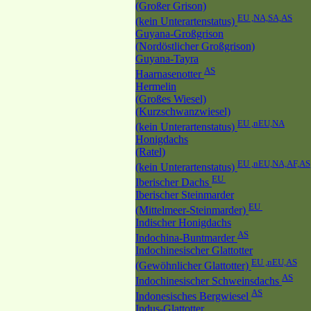
(Großer Grison)
EU ,NA,SA,AS
(kein Unterartenstatus)
Guyana-Großgrison
(Nordöstlicher Großgrison)
Guyana-Tayra
AS
Haarnasenotter
Hermelin
(Großes Wiesel)
(Kurzschwanzwiesel)
EU ,nEU,NA
(kein Unterartenstatus)
Honigdachs
(Ratel)
EU ,nEU,NA,AF,AS
(kein Unterartenstatus)
EU
Iberischer Dachs
Iberischer Steinmarder
EU
(Mittelmeer-Steinmarder)
Indischer Honigdachs
AS
Indochina-Buntmarder
Indochinesischer Glattotter
EU ,nEU,AS
(Gewöhnlicher Glattotter)
AS
Indochinesischer Schweinsdachs
AS
Indonesisches Bergwiesel
Indus-Glattotter