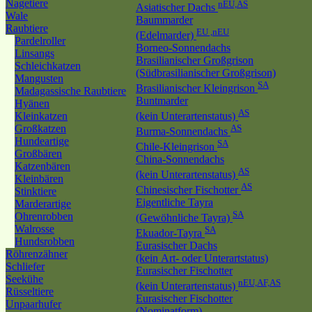
Nagetiere
nEU,AS
Asiatischer Dachs
Wale
Baummarder
Raubtiere
EU ,nEU
(Edelmarder)
Pardelroller
Borneo-Sonnendachs
Linsangs
Brasilianischer Großgrison
Schleichkatzen
(Südbrasilianischer Großgrison)
Mangusten
SA
Brasilianischer Kleingrison
Madagassische Raubtiere
Buntmarder
Hyänen
AS
Kleinkatzen
(kein Unterartenstatus)
Großkatzen
AS
Burma-Sonnendachs
Hundeartige
SA
Chile-Kleingrison
Großbären
China-Sonnendachs
Katzenbären
AS
(kein Unterartenstatus)
Kleinbären
AS
Chinesischer Fischotter
Stinktiere
Eigentliche Tayra
Marderartige
SA
Ohrenrobben
(Gewöhnliche Tayra)
Walrosse
SA
Ekuador-Tayra
Hundsrobben
Eurasischer Dachs
Röhrenzähner
(kein Art- oder Unterartstatus)
Schliefer
Eurasischer Fischotter
Seekühe
nEU,AF,AS
(kein Unterartenstatus)
Rüsseltiere
Eurasischer Fischotter
Unpaarhufer
(Nominatform)