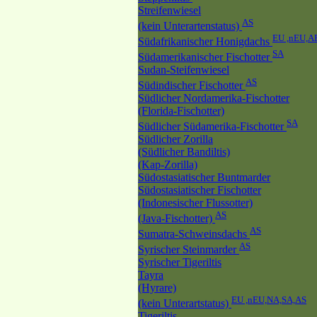
Streifenwiesel
AS
(kein Unterartenstatus)
EU ,nEU,A
Südafrikanischer Honigdachs
SA
Südamerikanischer Fischotter
Sudan-Steifenwiesel
AS
Südindischer Fischotter
Südlicher Nordamerika-Fischotter
(Florida-Fischotter)
SA
Südlicher Südamerika-Fischotter
Südlicher Zorilla
(Südlicher Bandiltis)
(Kap-Zorilla)
Südostasiatischer Buntmarder
Südostasiatischer Fischotter
(Indonesischer Flussotter)
AS
(Java-Fischotter)
AS
Sumatra-Schweinsdachs
AS
Syrischer Steinmarder
Syrischer Tigeriltis
Tayra
(Hyrare)
EU ,nEU,NA,SA,AS
(kein Unterartstatus)
Tigeriltis