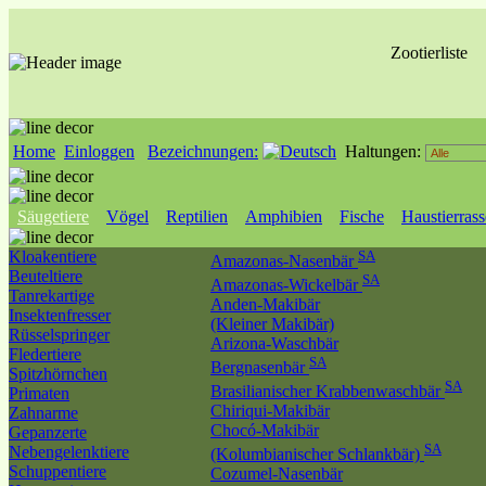
Zootierliste
Home
Einloggen
Bezeichnungen:
Haltungen:
Säugetiere
Vögel
Reptilien
Amphibien
Fische
Haustierras
Kloakentiere
SA
Amazonas-Nasenbär
Beuteltiere
SA
Amazonas-Wickelbär
Tanrekartige
Anden-Makibär
Insektenfresser
(Kleiner Makibär)
Rüsselspringer
Arizona-Waschbär
Fledertiere
SA
Bergnasenbär
Spitzhörnchen
SA
Brasilianischer Krabbenwaschbär
Primaten
Chiriqui-Makibär
Zahnarme
Chocó-Makibär
Gepanzerte
SA
Nebengelenktiere
(Kolumbianischer Schlankbär)
Schuppentiere
Cozumel-Nasenbär