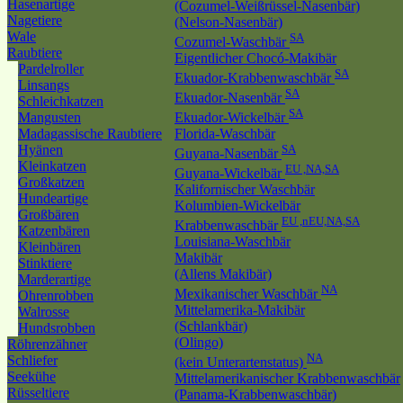
Hasenartige
(Cozumel-Weißrüssel-Nasenbär)
Nagetiere
(Nelson-Nasenbär)
Wale
SA
Cozumel-Waschbär
Raubtiere
Eigentlicher Chocó-Makibär
Pardelroller
SA
Ekuador-Krabbenwaschbär
Linsangs
SA
Ekuador-Nasenbär
Schleichkatzen
SA
Mangusten
Ekuador-Wickelbär
Madagassische Raubtiere
Florida-Waschbär
Hyänen
SA
Guyana-Nasenbär
Kleinkatzen
EU ,NA,SA
Guyana-Wickelbär
Großkatzen
Kalifornischer Waschbär
Hundeartige
Kolumbien-Wickelbär
Großbären
EU ,nEU,NA,SA
Krabbenwaschbär
Katzenbären
Louisiana-Waschbär
Kleinbären
Makibär
Stinktiere
(Allens Makibär)
Marderartige
NA
Mexikanischer Waschbär
Ohrenrobben
Mittelamerika-Makibär
Walrosse
(Schlankbär)
Hundsrobben
(Olingo)
Röhrenzähner
NA
Schliefer
(kein Unterartenstatus)
Seekühe
Mittelamerikanischer Krabbenwaschbär
Rüsseltiere
(Panama-Krabbenwaschbär)