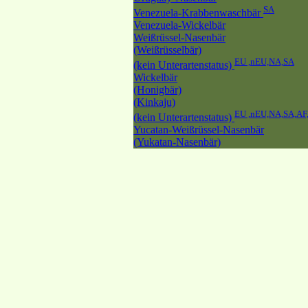
SA
Venezuela-Krabbenwaschbär
Venezuela-Wickelbär
Weißrüssel-Nasenbär
(Weißrüsselbär)
EU ,nEU,NA,SA
(kein Unterartenstatus)
Wickelbär
(Honigbär)
(Kinkaju)
EU ,nEU,NA,SA,AF
(kein Unterartenstatus)
Yucatan-Weißrüssel-Nasenbär
(Yukatan-Nasenbär)