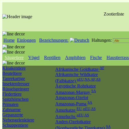
Zootierliste
Home
Einloggen
Bezeichnungen:
Haltungen:
Säugetiere
Vögel
Reptilien
Amphibien
Fische
Haustierras
Kloakentiere
AF
Afrikanische Goldkatze
Beuteltiere
Afrikanische Wildkatze
Tanrekartige
nEU,NA,AF,AS
(Falbkatze)
Insektenfresser
Ägyptische Rohrkatze
Rüsselspringer
SA
Amazonas-Margay
Fledertiere
Amazonas-Ozelot
Spitzhörnchen
SA
Amazonas-Puma
Primaten
EU ,nEU,AS
Zahnarme
Amurkatze
Gepanzerte
nEU,AS
Amurluchs
Nebengelenktiere
Anden-Ozelotkatze
Schuppentiere
SA
(Nordwestliche Tigerkatze)