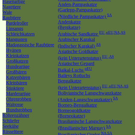
Hasenartige
Anden-Pampaskatze
Nagetiere
(Garlepp-Pampaskatze)
Wale
SA
(Nördliche Pampaskatze)
Raubtiere
Andenkatze
Pardelroller
(Bergkatze)
Linsangs
EU ,nEU,NA,AS
Schleichkatzen
Arabische Sandkatze
Mangusten
Arabischer Karakal
Madagassische Raubtiere
AS
(Indischer Karakal)
Hyänen
Asiatische Goldkatze
Kleinkatzen
EU ,AS
(kein Unterartenstatus)
Großkatzen
Asiatischer Gepard
Hundeartige
nEU
Baikal-Luchs
Großbären
Baileys Rotluchs
Katzenbären
Bengalkatze
Kleinbären
EU ,nEU,NA,AS
(kein Unterartenstatus)
Stinktiere
Bolivianische Langschwanzkatze
Marderartige
SA
Ohrenrobben
(Anden-Langschwanzkatze)
Walrosse
Borneo-Bengalkatze
Hundsrobben
Borneogoldkatze
Röhrenzähner
(Borneokatze)
Schliefer
Brasilianische Langschwanzkatze
Seekühe
SA
(Brasilianischer Margay)
Rüsseltiere
NA,SA
Brasilianischer Ozelot