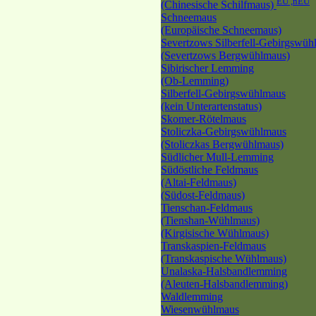
EU ,nEU
(Chinesische Schilfmaus)
Schneemaus
(Europäische Schneemaus)
Severtzows Silberfell-Gebirgswüh
(Severtzows Bergwühlmaus)
Sibirischer Lemming
(Ob-Lemming)
Silberfell-Gebirgswühlmaus
(kein Unterartenstatus)
Skomer-Rötelmaus
Stoliczka-Gebirgswühlmaus
(Stoliczkas Bergwühlmaus)
Südlicher Mull-Lemming
Südöstliche Feldmaus
(Altai-Feldmaus)
(Südost-Feldmaus)
Tienschan-Feldmaus
(Tienshan-Wühlmaus)
(Kirgisische Wühlmaus)
Transkaspien-Feldmaus
(Transkaspische Wühlmaus)
Unalaska-Halsbandlemming
(Aleuten-Halsbandlemming)
Waldlemming
Wiesenwühlmaus