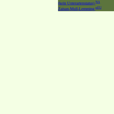
NA
(kein Unterartenstatus)
nEU
Zaisan-Mull-Lemming