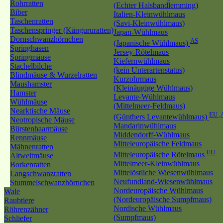
Rohrratten
(Echter Halsbandlemming)
Biber
Italien-Kleinwühlmaus
Taschenratten
(Savi-Kleinwühlmaus)
Taschenspringer (Kängururatten)
Japan-Wühlmaus
Dornschwanzhörnchen
AS
(Japanische Wühlmaus)
Springhasen
Jersey-Rötelmaus
Springmäuse
Kiefernwühlmaus
Stachelbilche
(kein Unterartenstatus)
Blindmäuse & Wurzelratten
Kurzohrmaus
Maushamster
(Kleinäugige Wühlmaus)
Hamster
Levante-Wühlmaus
Wühlmäuse
(Mittelmeer-Feldmaus)
Nearktische Mäuse
EU ,
(Günthers Levantewühlmaus)
Neotropische Mäuse
Mandarinwühlmaus
Bürstenhaarmäuse
Middendorff-Wühlmaus
Rennmäuse
Mitteleuropäische Feldmaus
Mähnenratten
EU
Mitteleuropäische Rötelmaus
Altweltmäuse
Mittelmeer-Kleinwühlmaus
Borkenratten
Mittelöstliche Wiesenwühlmaus
Langschwanzratten
Neufundland-Wiesenwühlmaus
Stummelschwanzhörnchen
Nordeuropäische Wühlmaus
Wale
(Nordeuropäische Sumpfmaus)
Raubtiere
Nordische Wühlmaus
Röhrenzähner
(Sumpfmaus)
Schliefer