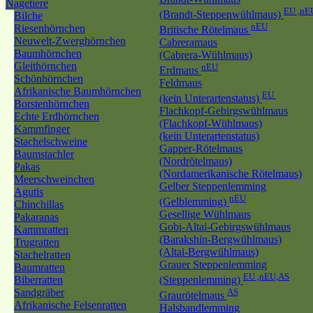
Nagetiere
EU ,nE
(Brandt-Steppenwühlmaus)
Bilche
nEU
Riesenhörnchen
Britische Rötelmaus
Neuwelt-Zwerghörnchen
Cabreramaus
Baumhörnchen
(Cabrera-Wühlmaus)
Gleithörnchen
nEU
Erdmaus
Schönhörnchen
Feldmaus
Afrikanische Baumhörnchen
EU
(kein Unterartenstatus)
Borstenhörnchen
Flachkopf-Gebirgswühlmaus
Echte Erdhörnchen
(Flachkopf-Wühlmaus)
Kammfinger
(kein Unterartenstatus)
Stachelschweine
Gapper-Rötelmaus
Baumstachler
(Nordrötelmaus)
Pakas
(Nordamerikanische Rötelmaus)
Meerschweinchen
Gelber Steppenlemming
Agutis
nEU
(Gelblemming)
Chinchillas
Gesellige Wühlmaus
Pakaranas
Gobi-Altai-Gebirgswühlmaus
Kammratten
(Barakshin-Bergwühlmaus)
Trugratten
(Altai-Bergwühlmaus)
Stachelratten
Grauer Steppenlemming
Baumratten
EU ,nEU,AS
Biberratten
(Steppenlemming)
Sandgräber
AS
Graurötelmaus
Afrikanische Felsenratten
Halsbandlemming