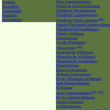
(kein Unterartenstatus)
Seekühe
Nördliche Kiefernwühlmaus
Rüsseltiere
Nördlicher Moorlemming
Unpaarhufer
(Nördliche Lemmingmaus)
Paarhufer
nEU
Riesengleiter
Nördlicher Mull-Lemming
Ognevs Flachkopf-Gebirgswühlm
(Flachkopf-Bergwühlmaus)
Orkney-Feldmaus
Ostschermaus
(Große Wühlmaus)
nEU
(Wasserratte)
Pannonische Wühlmaus
(Slowakische Wühlmaus)
(Pannonische Sumpfmaus)
Polarrötelmaus
Robert-Schneemaus
(Roberts Schneemaus)
Rocky-Mountains-Wühlmaus
Rote Baumwühlmaus
Rötelmaus
EU ,nEU
(kein Unterartenstatus)
Royle-Gebirgswühlmaus
Sanday-Feldmaus
Schilfwühlmaus