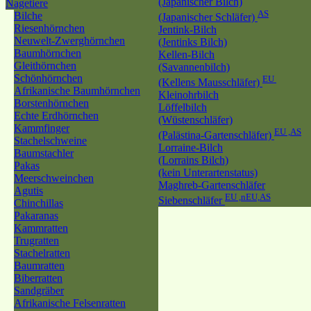
(Japanischer Bilch)
Nagetiere
AS
Bilche
(Japanischer Schläfer)
Riesenhörnchen
Jentink-Bilch
Neuwelt-Zwerghörnchen
(Jentinks Bilch)
Baumhörnchen
Kellen-Bilch
Gleithörnchen
(Savannenbilch)
Schönhörnchen
EU
(Kellens Mausschläfer)
Afrikanische Baumhörnchen
Kleinohrbilch
Borstenhörnchen
Löffelbilch
Echte Erdhörnchen
(Wüstenschläfer)
Kammfinger
EU ,AS
(Palästina-Gartenschläfer)
Stachelschweine
Lorraine-Bilch
Baumstachler
(Lorrains Bilch)
Pakas
(kein Unterartenstatus)
Meerschweinchen
Maghreb-Gartenschläfer
Agutis
EU ,nEU,AS
Siebenschläfer
Chinchillas
Pakaranas
Kammratten
Trugratten
Stachelratten
Baumratten
Biberratten
Sandgräber
Afrikanische Felsenratten