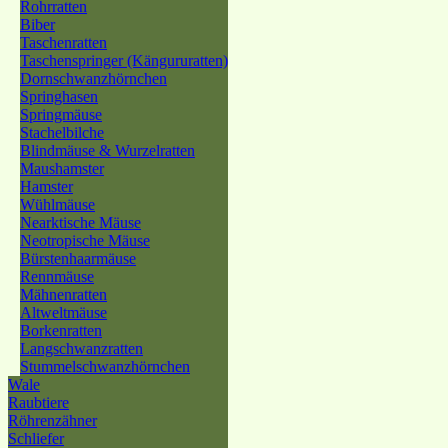
Rohrratten
Biber
Taschenratten
Taschenspringer (Kängururatten)
Dornschwanzhörnchen
Springhasen
Springmäuse
Stachelbilche
Blindmäuse & Wurzelratten
Maushamster
Hamster
Wühlmäuse
Nearktische Mäuse
Neotropische Mäuse
Bürstenhaarmäuse
Rennmäuse
Mähnenratten
Altweltmäuse
Borkenratten
Langschwanzratten
Stummelschwanzhörnchen
Wale
Raubtiere
Röhrenzähner
Schliefer