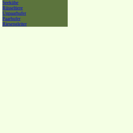
Seekühe
Rüsseltiere
Unpaarhufer
Paarhufer
Riesengleiter