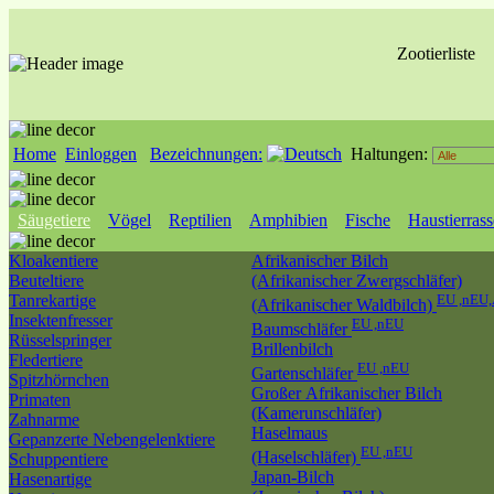
Zootierliste
Home
Einloggen
Bezeichnungen:
Haltungen:
Säugetiere
Vögel
Reptilien
Amphibien
Fische
Haustierras
Kloakentiere
Afrikanischer Bilch
Beuteltiere
(Afrikanischer Zwergschläfer)
Tanrekartige
EU ,nEU,
(Afrikanischer Waldbilch)
Insektenfresser
EU ,nEU
Baumschläfer
Rüsselspringer
Brillenbilch
Fledertiere
EU ,nEU
Gartenschläfer
Spitzhörnchen
Großer Afrikanischer Bilch
Primaten
(Kamerunschläfer)
Zahnarme
Haselmaus
Gepanzerte Nebengelenktiere
EU ,nEU
(Haselschläfer)
Schuppentiere
Japan-Bilch
Hasenartige