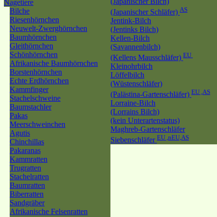
(Japanischer Bilch)
Nagetiere
AS
Bilche
(Japanischer Schläfer)
Riesenhörnchen
Jentink-Bilch
Neuwelt-Zwerghörnchen
(Jentinks Bilch)
Baumhörnchen
Kellen-Bilch
Gleithörnchen
(Savannenbilch)
Schönhörnchen
EU
(Kellens Mausschläfer)
Afrikanische Baumhörnchen
Kleinohrbilch
Borstenhörnchen
Löffelbilch
Echte Erdhörnchen
(Wüstenschläfer)
Kammfinger
EU ,AS
(Palästina-Gartenschläfer)
Stachelschweine
Lorraine-Bilch
Baumstachler
(Lorrains Bilch)
Pakas
(kein Unterartenstatus)
Meerschweinchen
Maghreb-Gartenschläfer
Agutis
EU ,nEU,AS
Siebenschläfer
Chinchillas
Pakaranas
Kammratten
Trugratten
Stachelratten
Baumratten
Biberratten
Sandgräber
Afrikanische Felsenratten