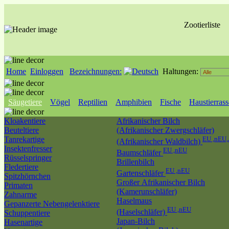
Zootierliste
Home
Einloggen
Bezeichnungen:
Haltungen:
Säugetiere
Vögel
Reptilien
Amphibien
Fische
Haustierras
Kloakentiere
Afrikanischer Bilch
Beuteltiere
(Afrikanischer Zwergschläfer)
Tanrekartige
EU ,nEU,
(Afrikanischer Waldbilch)
Insektenfresser
EU ,nEU
Baumschläfer
Rüsselspringer
Brillenbilch
Fledertiere
EU ,nEU
Gartenschläfer
Spitzhörnchen
Großer Afrikanischer Bilch
Primaten
(Kamerunschläfer)
Zahnarme
Haselmaus
Gepanzerte Nebengelenktiere
EU ,nEU
(Haselschläfer)
Schuppentiere
Japan-Bilch
Hasenartige