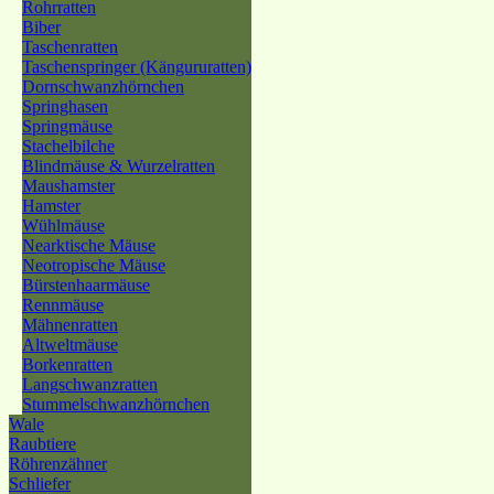
Rohrratten
Biber
Taschenratten
Taschenspringer (Kängururatten)
Dornschwanzhörnchen
Springhasen
Springmäuse
Stachelbilche
Blindmäuse & Wurzelratten
Maushamster
Hamster
Wühlmäuse
Nearktische Mäuse
Neotropische Mäuse
Bürstenhaarmäuse
Rennmäuse
Mähnenratten
Altweltmäuse
Borkenratten
Langschwanzratten
Stummelschwanzhörnchen
Wale
Raubtiere
Röhrenzähner
Schliefer