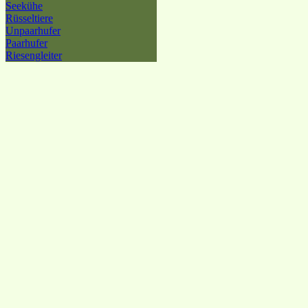
Seekühe
Rüsseltiere
Unpaarhufer
Paarhufer
Riesengleiter