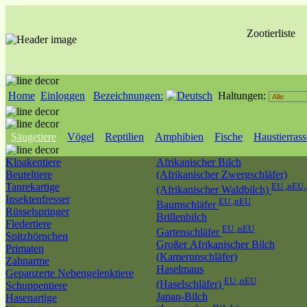
Zootierliste
Home
Einloggen
Bezeichnungen:
Haltungen:
Säugetiere
Vögel
Reptilien
Amphibien
Fische
Haustierras
Kloakentiere
Afrikanischer Bilch
Beuteltiere
(Afrikanischer Zwergschläfer)
Tanrekartige
EU ,nEU,
(Afrikanischer Waldbilch)
Insektenfresser
EU ,nEU
Baumschläfer
Rüsselspringer
Brillenbilch
Fledertiere
EU ,nEU
Gartenschläfer
Spitzhörnchen
Großer Afrikanischer Bilch
Primaten
(Kamerunschläfer)
Zahnarme
Haselmaus
Gepanzerte Nebengelenktiere
EU ,nEU
(Haselschläfer)
Schuppentiere
Japan-Bilch
Hasenartige