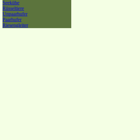
Seekühe
Rüsseltiere
Unpaarhufer
Paarhufer
Riesengleiter