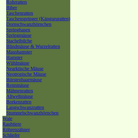
Rohrratten
Biber
Taschenratten
Taschenspringer (Kängururatten)
Dornschwanzhörnchen
Springhasen
Springmäuse
Stachelbilche
Blindmäuse & Wurzelratten
Maushamster
Hamster
Wühlmäuse
Nearktische Mäuse
Neotropische Mäuse
Bürstenhaarmäuse
Rennmäuse
Mähnenratten
Altweltmäuse
Borkenratten
Langschwanzratten
Stummelschwanzhörnchen
Wale
Raubtiere
Röhrenzähner
Schliefer