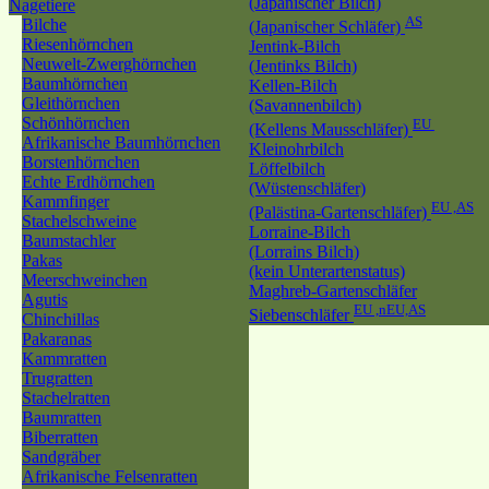
(Japanischer Bilch)
Nagetiere
AS
Bilche
(Japanischer Schläfer)
Riesenhörnchen
Jentink-Bilch
Neuwelt-Zwerghörnchen
(Jentinks Bilch)
Baumhörnchen
Kellen-Bilch
Gleithörnchen
(Savannenbilch)
Schönhörnchen
EU
(Kellens Mausschläfer)
Afrikanische Baumhörnchen
Kleinohrbilch
Borstenhörnchen
Löffelbilch
Echte Erdhörnchen
(Wüstenschläfer)
Kammfinger
EU ,AS
(Palästina-Gartenschläfer)
Stachelschweine
Lorraine-Bilch
Baumstachler
(Lorrains Bilch)
Pakas
(kein Unterartenstatus)
Meerschweinchen
Maghreb-Gartenschläfer
Agutis
EU ,nEU,AS
Siebenschläfer
Chinchillas
Pakaranas
Kammratten
Trugratten
Stachelratten
Baumratten
Biberratten
Sandgräber
Afrikanische Felsenratten