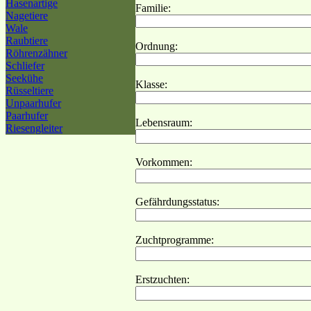
Hasenartige
Familie:
Nagetiere
Wale
Raubtiere
Ordnung:
Röhrenzähner
Schliefer
Seekühe
Klasse:
Rüsseltiere
Unpaarhufer
Paarhufer
Lebensraum:
Riesengleiter
Vorkommen:
Gefährdungsstatus:
Zuchtprogramme:
Erstzuchten: