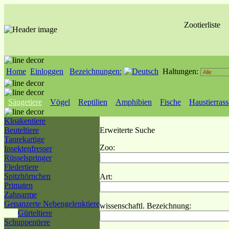
Zootierliste
Home
Einloggen
Bezeichnungen:
Haltungen:
Säugetiere
Vögel
Reptilien
Amphibien
Fische
Haustierras
Kloakentiere
Beuteltiere
Erweiterte Suche
Tanrekartige
Zoo:
Insektenfresser
Rüsselspringer
Fledertiere
Spitzhörnchen
Art:
Primaten
Zahnarme
Gepanzerte Nebengelenktiere
wissenschaftl. Bezeichnung:
Gürteltiere
Schuppentiere