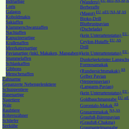
EU ,nEU,NA,AF,A
Indriartige
(Wanderu)
Loris
Berberaffe
Galagos
EU ,nEU,NA,AF,AS
(Magot)
Koboldmakis
Bioko-Drill
Sakiaffen
Blutbrustpavian
Klammerschwanzaffen
(Dschelada)
Nachtaffen
EU 
(kein Unterartenstatus)
Kapuzinerartige
EU ,AS
Ceylon-Hutaffe
Krallenaffen
Drill
Meerkatzenartige
EU 
Pavianartige (inkl. Makaken, Mangaben)
(kein Unterartenstatus)
Stummelaffen
Dunkelgekrönter Langsc
Schlankaffen
Formosamakak
Gibbons
AS
(Rundgesichtsmakak)
Menschenaffen
Gelber Pavian
Zahnarme
(Steppenpavian)
Gepanzerte Nebengelenktiere
(Langarm-Pavian)
Schuppentiere
EU 
(kein Unterartenstatus)
Hasenartige
EU ,n
Goldbauchmangabe
Nagetiere
AS
Wale
Gorontalo-Makak
Raubtiere
NA,AS
Grauarmmakak
Röhrenzähner
Graufuß-Bärenpavian
Schliefer
(Graufuß-Chakma)
Seekühe
Graumantelmangabe