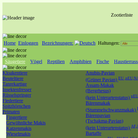
Zootierliste
Home
Einloggen
Bezeichnungen:
Haltungen:
Säugetiere
Vögel
Reptilien
Amphibien
Fische
Haustierras
Kloakentiere
Anubis-Pavian
Beuteltiere
EU ,nEU,N
(Grüner Pavian)
Tanrekartige
Assam-Makak
Insektenfresser
(Bergrhesus)
Rüsselspringer
nEU
(kein Unterartenstatus)
Fledertiere
Bärenmakak
Spitzhörnchen
(Stummelschwanzmakak)
Primaten
Bärenpavian
Fingertiere
(Tschakma-Pavian)
Gewöhnliche Makis
AF,
(kein Unterartenstatus)
Katzenmakis
Bartaffe
Wieselmakis