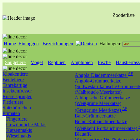
Zootierliste
Home
Einloggen
Bezeichnungen:
Haltungen:
Säugetiere
Vögel
Reptilien
Amphibien
Fische
Haustierras
Kloakentiere
AF
Angola-Diademmeerkatze
Beuteltiere
Angola-Grünmeerkatze
Tanrekartige
(Südwestafrikanische Grünmeerk
Insektenfresser
(Malbrouck-Meerkatze)
Rüsselspringer
Äthiopische Grünmeerkatze
Fledertiere
(Weißgrüne Meerkatze)
Spitzhörnchen
AF
(Graugrüne Meerkatze)
Primaten
Bale-Grünmeerkatze
Fingertiere
Benin-Rotbauchmeerkatze
Gewöhnliche Makis
(Weißkehl-Rotbauchmeerkatze)
Katzenmakis
Blauaffe
Wieselmakis
(Kilimandjaro-Weißkehlmeerkatz