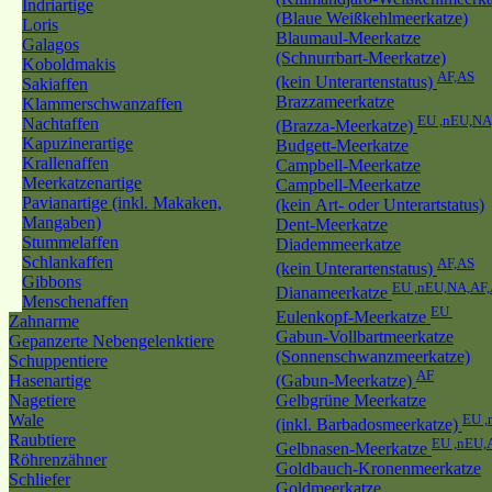
Indriartige
(Blaue Weißkehlmeerkatze)
Loris
Blaumaul-Meerkatze
Galagos
(Schnurrbart-Meerkatze)
Koboldmakis
AF,AS
(kein Unterartenstatus)
Sakiaffen
Brazzameerkatze
Klammerschwanzaffen
EU ,nEU,NA
Nachtaffen
(Brazza-Meerkatze)
Kapuzinerartige
Budgett-Meerkatze
Krallenaffen
Campbell-Meerkatze
Meerkatzenartige
Campbell-Meerkatze
Pavianartige (inkl. Makaken,
(kein Art- oder Unterartstatus)
Mangaben)
Dent-Meerkatze
Stummelaffen
Diademmeerkatze
Schlankaffen
AF,AS
(kein Unterartenstatus)
Gibbons
EU ,nEU,NA,AF
Dianameerkatze
Menschenaffen
EU
Eulenkopf-Meerkatze
Zahnarme
Gabun-Vollbartmeerkatze
Gepanzerte Nebengelenktiere
(Sonnenschwanzmeerkatze)
Schuppentiere
AF
Hasenartige
(Gabun-Meerkatze)
Nagetiere
Gelbgrüne Meerkatze
Wale
EU ,
(inkl. Barbadosmeerkatze)
Raubtiere
EU ,nEU,
Gelbnasen-Meerkatze
Röhrenzähner
Goldbauch-Kronenmeerkatze
Schliefer
Goldmeerkatze