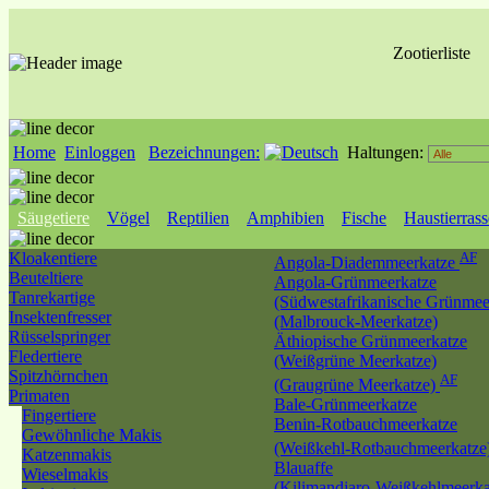
Zootierliste
Home
Einloggen
Bezeichnungen:
Haltungen:
Säugetiere
Vögel
Reptilien
Amphibien
Fische
Haustierras
Kloakentiere
AF
Angola-Diademmeerkatze
Beuteltiere
Angola-Grünmeerkatze
Tanrekartige
(Südwestafrikanische Grünmee
Insektenfresser
(Malbrouck-Meerkatze)
Rüsselspringer
Äthiopische Grünmeerkatze
Fledertiere
(Weißgrüne Meerkatze)
Spitzhörnchen
AF
(Graugrüne Meerkatze)
Primaten
Bale-Grünmeerkatze
Fingertiere
Benin-Rotbauchmeerkatze
Gewöhnliche Makis
(Weißkehl-Rotbauchmeerkatze
Katzenmakis
Blauaffe
Wieselmakis
(Kilimandjaro-Weißkehlmeerka