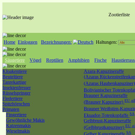
Zootierliste
Home
Einloggen
Bezeichnungen:
Haltungen:
Säugetiere
Vögel
Reptilien
Amphibien
Fische
Haustierras
Kloakentiere
Azara-Kapuzineraffe
Beuteltiere
(Azaras Rückenstreifenkap
Tanrekartige
(Azaras Haubenkapuziner
Insektenfresser
Bolivianischer Totenkopfa
Rüsselspringer
Brauner Kapuzineraffe
Fledertiere
EU ,n
(Brauner Kapuziner)
Spitzhörnchen
Brauner Weißstirn-Kapuzi
Primaten
SA
Fingertiere
Ekuador-Totenkopfaffe
Gewöhnliche Makis
Gelbbrust-Kapuzineraffe
Katzenmakis
EU ,
(Gelbbrustkapuziner)
Wieselmakis
SA
Gelber Kapuzineraffe