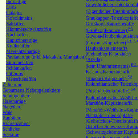
Indriartige
Gewöhnlicher Totenkopfaf
Loris
(Eigentlicher Totenkopfaff
Galagos
Koboldmakis
Graukappen-Totenkopfaff
Sakiaffen
Großkopf-Kapuzineraffe
Klammerschwanzaffen
SA
(Großkopfkapuziner)
Nachtaffen
Guyana-Haubenkapuzinera
Kapuzinerartige
EU ,S
(Guyana-Kapuziner)
Krallenaffen
Haubenkapuzineraffe
Meerkatzenartige
(Gehaubter Kapuziner)
Pavianartige (inkl. Makaken, Mangaben)
(Apella)
Stummelaffen
EU 
(kein Unterartenstatus)
Schlankaffen
Ka'apor-Kapuzineraffe
Gibbons
SA
(Kaapori-Kapuziner)
Menschenaffen
Kolumbianischer Totenkop
Zahnarme
SA
Gepanzerte Nebengelenktiere
(Pusch-Totenkopfaffe)
Schuppentiere
Kolumbianischer Weißstir
Hasenartige
Marañón-Kapuzineraffe
Nagetiere
(Marañón-Weißstirn-Kapuz
Wale
Nacktohr-Totenkopfaffe
Raubtiere
(Gelbrücken-Totenkopfaff
Röhrenzähner
Östlicher Schwarzer Kapuz
Schliefer
(Schwarzgehörnter Kapuzi
Seekühe
Panama-Kapuzineraffe