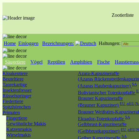
Zootierliste
Home
Einloggen
Bezeichnungen:
Haltungen:
Säugetiere
Vögel
Reptilien
Amphibien
Fische
Haustierras
Kloakentiere
Azara-Kapuzineraffe
Beuteltiere
(Azaras Rückenstreifenkapuzin
Tanrekartige
SA
(Azaras Haubenkapuziner)
Insektenfresser
E
Bolivianischer Totenkopfaffe
Rüsselspringer
Brauner Kapuzineraffe
Fledertiere
EU ,nEU,N
(Brauner Kapuziner)
Spitzhörnchen
Brauner Weißstirn-Kapuzinera
Primaten
SA
Fingertiere
Ekuador-Totenkopfaffe
Gewöhnliche Makis
Gelbbrust-Kapuzineraffe
Katzenmakis
EU ,nEU,
(Gelbbrustkapuziner)
Wieselmakis
SA
Gelber Kapuzineraffe