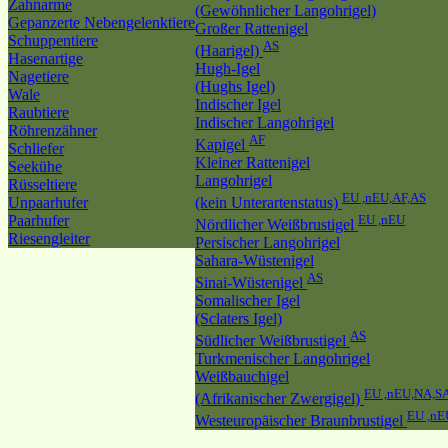
Zahnarme
(Gewöhnlicher Langohrigel)
Gepanzerte Nebengelenktiere
Großer Rattenigel
Schuppentiere
AS
(Haarigel)
Hasenartige
Hugh-Igel
Nagetiere
(Hughs Igel)
Wale
Indischer Igel
Raubtiere
Indischer Langohrigel
Röhrenzähner
AF
Kapigel
Schliefer
Kleiner Rattenigel
Seekühe
Langohrigel
Rüsseltiere
EU ,nEU,AF,AS
Unpaarhufer
(kein Unterartenstatus)
Paarhufer
EU ,nEU
Nördlicher Weißbrustigel
Riesengleiter
Persischer Langohrigel
Sahara-Wüstenigel
AS
Sinai-Wüstenigel
Somalischer Igel
(Sclaters Igel)
AS
Südlicher Weißbrustigel
Turkmenischer Langohrigel
Weißbauchigel
EU ,nEU,NA,S
(Afrikanischer Zwergigel)
EU ,nE
Westeuropäischer Braunbrustigel