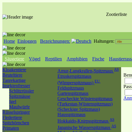
Zootierliste
Home
Einloggen
Bezeichnungen:
Haltungen:
Säugetiere
Vögel
Reptilien
Amphibien
Fische
Haustierras
Kloakentiere
AS
Amur-Langkrallen-Spitzmaus
Beuteltiere
Benu
Etruskerspitzmaus
Tanrekartige
EU
(Wimperspitzmaus)
Insektenfresser
Pass
Feldspitzmaus
Schlitzrüssler
Gartenspitzmaus
Spitzmäuse
Anm
Gescheckte Wüstenspitzmaus
Igel
(Turkestan-Wüstenspitzmaus)
Maulwürfe
(Scheckige Spitzmaus)
Rüsselspringer
Hausspitzmaus
Fledertiere
AS
Hokkaido-Knirpsspitzmaus
Spitzhörnchen
AS
Japanische Wasserspitzmaus
Primaten