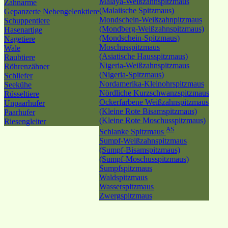
Malaya-Weißzahnspitzmaus
Zahnarme
(Malaiische Spitzmaus)
Gepanzerte Nebengelenktiere
Mondschein-Weißzahnpitzmaus
Schuppentiere
(Mondberg-Weißzahnspitzmaus)
Hasenartige
(Mondschein-Spitzmaus)
Nagetiere
Moschusspitzmaus
Wale
(Asiatische Hausspitzmaus)
Raubtiere
Nigeria-Weißzahnspitzmaus
Röhrenzähner
(Nigeria-Spitzmaus)
Schliefer
Nordamerika-Kleinohrspitzmaus
Seekühe
Nördliche Kurzschwanzspitzmaus
Rüsseltiere
Ockerfarbene Weißzahnspitzmaus
Unpaarhufer
(Kleine Rote Bisamspitzmaus)
Paarhufer
(Kleine Rote Moschusspitzmaus)
Riesengleiter
AS
Schlanke Spitzmaus
Sumpf-Weißzahnspitzmaus
(Sumpf-Bisamspitzmaus)
(Sumpf-Moschusspitzmaus)
Sumpfspitzmaus
Waldspitzmaus
Wasserspitzmaus
Zwergspitzmaus