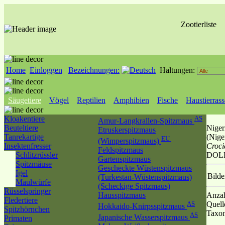
Zootierliste
Home
Einloggen
Bezeichnungen:
Haltungen:
Säugetiere
Vögel
Reptilien
Amphibien
Fische
Haustierras
Kloakentiere
AS
Amur-Langkrallen-Spitzmaus
Beuteltiere
Niger
Etruskerspitzmaus
Tanrekartige
(Nige
EU
(Wimperspitzmaus)
Insektenfresser
Croci
Feldspitzmaus
Schlitzrüssler
DOL
Gartenspitzmaus
Spitzmäuse
Gescheckte Wüstenspitzmaus
Igel
Bilde
(Turkestan-Wüstenspitzmaus)
Maulwürfe
(Scheckige Spitzmaus)
Rüsselspringer
Hausspitzmaus
Anzah
Fledertiere
AS
Quell
Hokkaido-Knirpsspitzmaus
Spitzhörnchen
Taxo
AS
Japanische Wasserspitzmaus
Primaten